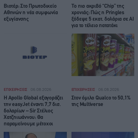
Βιοτέρ: Στο Πρωτοδικείο
Το πιο ακριβό “Chip” της
Αθηνών η νέα συμφωνία
χρονιάς: Πώς η Pringles
εξυγίανσης
ξόδεψε 5 εκατ. δολάρια σε AI
για το τέλειο πατατάκι
ΕΠΙΧΕΙΡΗΣΕΙΣ
06.08.2026
ΕΠΙΧΕΙΡΗΣΕΙΣ
06.08.2026
Η Apollo Global εξαγοράζει
Στον όμιλο Qualco το 50,1%
την easyJet έναντι 7,7 δισ.
της Multiverse
δολαρίων – Sir Στέλιος
Χατζηιωάννου: Θα
παραμείνουμε μέτοχοι