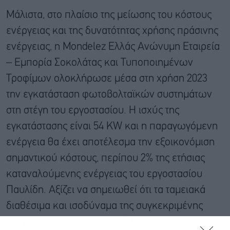
Μάλιστα, στο πλαίσιο της μείωσης του κόστους
ενέργειας και της δυνατότητας χρήσης πράσινης
ενέργειας, η Mondelez Ελλάς Ανώνυμη Εταιρεία
– Εμπορία Σοκολάτας και Τυποποιημένων
Τροφίμων ολοκλήρωσε μέσα στη χρήση 2023
την εγκατάσταση φωτοβολταϊκών συστημάτων
στη στέγη του εργοστασίου. Η ισχύς της
εγκατάστασης είναι 54 KW και η παραγωγόμενη
ενέργεια θα έχει αποτέλεσμα την εξοικονόμιση
σημαντικού κόστους, περίπου 2% της ετήσιας
καταναλούμενης ενέργειας του εργοστασίου
Παυλίδη. Αξίζει να σημειωθεί ότι τα ταμειακά
διαθέσιμα και ισοδύναμα της συγκεκριμένης
εταιρείας ενισχύθηκαν σε 3,1 εκατ. ευρώ πέρυσι