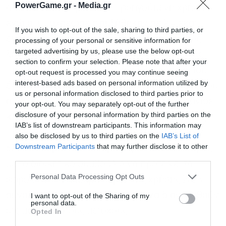
PowerGame.gr -
Media.gr
από 2,3 εκατ. ευρώ στην προηγούμενη χρήση
ενώ οι υποχρεώσεις αυξήθηκαν σε 2,4 εκατ.
If you wish to opt-out of the sale, sharing to third parties, or
ευρώ από 1,6 εκατ. ευρώ αντίστοιχα, κυρίως
processing of your personal or sensitive information for
targeted advertising by us, please use the below opt-out
λόγω αύξησης των υποχρεώσεων προς τους
section to confirm your selection. Please note that after your
προμηθευτές εσωτερικού για επενδύσεις που
opt-out request is processed you may continue seeing
interest-based ads based on personal information utilized by
έγιναν στο εργοστάσιο Παυλίδης. Η εταιρεία, που
us or personal information disclosed to third parties prior to
απασχολεί 110 εργαζόμενους, το 2023 εμφάνισε
your opt-out. You may separately opt-out of the further
disclosure of your personal information by third parties on the
κύκλο εργασιών 9,6, περίπου στα επίπεδα της
IAB’s list of downstream participants. This information may
προηγούμενης χρήσης, με κέρδη προ φόρων
also be disclosed by us to third parties on the
IAB’s List of
Εγγραφή στο
Downstream Participants
that may further disclose it to other
629.103 ευρώ και καθαρά κέρδη 629.103 ευρώ,
newsletter
third parties.
με το διοικητικό συμβούλιο να προτείνει τα
Personal Data Processing Opt Outs
φορολογητέα καθαρά κέρδη της χρήσης 2023
συνολικού ποσού 394.004 ευρώ να διανεμηθούν
I want to opt-out of the Sharing of my
personal data.
ως μέρισμα στους μετόχους.
Opted In
Αποδέχομαι τους
όρους χρήσης
*