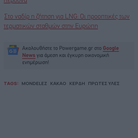
περσόνα
Στο ναδίρ η ζήτηση για LNG: Οι προοπτικές των
τερματικών σταθμών στην Ευρώπη
Ακολουθήστε το Powergame.gr στο
Google
για άμεση και έγκυρη οικονομική
News
ενημέρωση!
TAGS:
MONDELEZ
ΚΑΚΑΟ
ΚΕΡΔΗ
ΠΡΩΤΕΣ ΥΛΕΣ