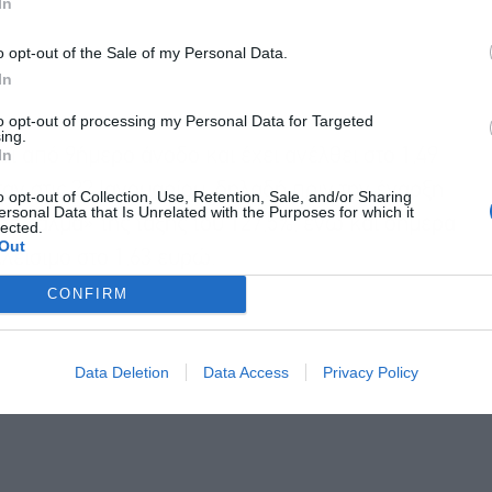
In
o opt-out of the Sale of my Personal Data.
Αποδέχομαι τους
όρους χρήσης
*
In
και την πολιτική απορρήτου
to opt-out of processing my Personal Data for Targeted
ing.
Εγγραφή
In
αι από 9ήμερο άνοδο και έχει ανέλθει στο 1,49
 στις 22 Ιανουαρίου, δηλαδή πριν την έναρξη
o opt-out of Collection, Use, Retention, Sale, and/or Sharing
ersonal Data that Is Unrelated with the Purposes for which it
σε «άλμα» της τάξης του 127,5%, ενώ και σήμερα
lected.
Out
λείσιμο στο 1,63 ευρώ.
CONFIRM
Data Deletion
Data Access
Privacy Policy