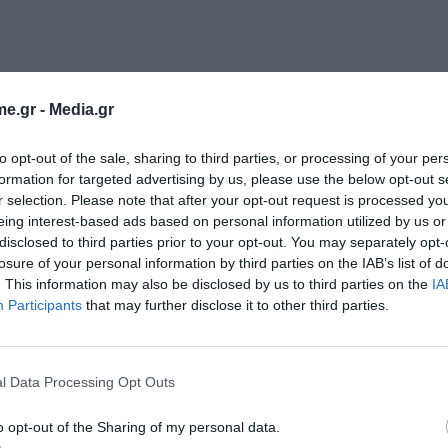
e.gr -
Media.gr
ατηγική της για ανάπτυξη των δραστηριοτήτων
to opt-out of the sale, sharing to third parties, or processing of your per
formation for targeted advertising by us, please use the below opt-out s
σης με σκοπό τη συνεχή βελτίωση των
r selection. Please note that after your opt-out request is processed y
ει υπεύθυνα το επενδυτικό κοινό όποτε
eing interest-based ads based on personal information utilized by us or
disclosed to third parties prior to your opt-out. You may separately opt-
οίησης πληροφοριών σύμφωνα με την ισχύουσα
losure of your personal information by third parties on the IAB’s list of
. This information may also be disclosed by us to third parties on the
IA
Participants
that may further disclose it to other third parties.
Εγγραφή στο
newsletter
l Data Processing Opt Outs
o opt-out of the Sharing of my personal data.