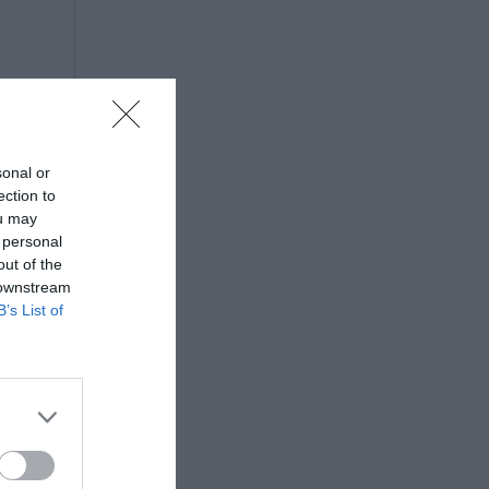
sonal or
ection to
ou may
 personal
out of the
 downstream
B’s List of