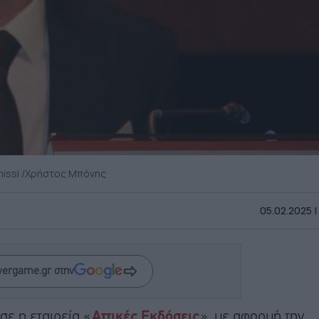
nissi /Χρήστος Μπόνης
05.02.2025 |
wergame.gr στην
ε η εταιρεία «
Αττικές Εκδόσεις
», με αφορμή την