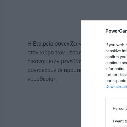
PowerGam
Η Εταιρεία συνεχίζει να υλοποιεί τη στρ
If you wish 
sensitive in
στον χώρο των μέσων μαζικής ενημέρω
confirm you
οικονομικών μεγεθών της και ενημερών
continue se
information 
συντρέχουν οι προϋποθέσεις δημοσιοπ
further disc
νομοθεσία».
participants
Downstream 
Persona
I want t