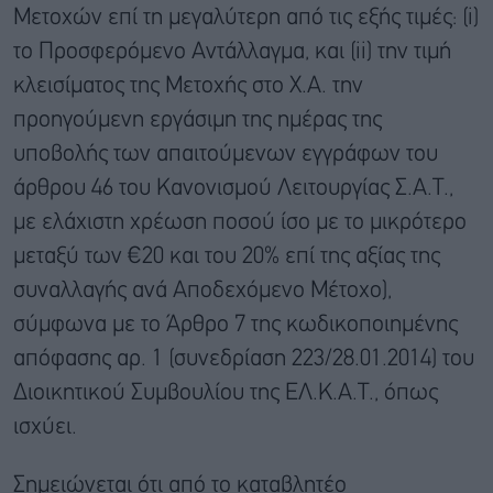
Μετοχών επί τη μεγαλύτερη από τις εξής τιμές: (i)
το Προσφερόμενο Αντάλλαγμα, και (ii) την τιμή
κλεισίματος της Μετοχής στο Χ.Α. την
προηγούμενη εργάσιμη της ημέρας της
υποβολής των απαιτούμενων εγγράφων του
άρθρου 46 του Κανονισμού Λειτουργίας Σ.Α.Τ.,
με ελάχιστη χρέωση ποσού ίσο με το μικρότερο
μεταξύ των €20 και του 20% επί της αξίας της
συναλλαγής ανά Αποδεχόμενο Μέτοχο),
σύμφωνα με το Άρθρο 7 της κωδικοποιημένης
απόφασης αρ. 1 (συνεδρίαση 223/28.01.2014) του
Διοικητικού Συμβουλίου της ΕΛ.Κ.Α.Τ., όπως
ισχύει.
Σημειώνεται ότι από το καταβλητέο