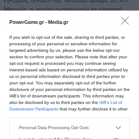
εγκύρως, δηλαδή κατ’ ανώτατο αριθμό 521.497
Μετοχές, οι οποίες αντιστοιχούν σε ποσοστό
7,78% του συνολικού καταβεβλημένου μετοχικού
PowerGame.gr -
Media.gr
κεφαλαίου και των δικαιωμάτων ψήφου της
If you wish to opt-out of the sale, sharing to third parties, or
Εταιρείας. Ο Προτείνων προτίθεται να αποκτά
processing of your personal or sensitive information for
χρηματιστηριακά ή/και εξωχρηματιστηριακά
targeted advertising by us, please use the below opt-out
section to confirm your selection. Please note that after your
Μετοχές της Εταιρείας πέραν εκείνων που θα
opt-out request is processed you may continue seeing
του προσφερθούν στο πλαίσιο της Δημόσιας
interest-based ads based on personal information utilized by
us or personal information disclosed to third parties prior to
Πρότασης σε τιμή ανά Μετοχή ίση με το
your opt-out. You may separately opt-out of the further
Προσφερόμενο Αντάλλαγμα.
disclosure of your personal information by third parties on the
IAB’s list of downstream participants. This information may
also be disclosed by us to third parties on the
IAB’s List of
Η Δημόσια Πρόταση είναι υποχρεωτική και, κατά
Downstream Participants
that may further disclose it to other
συνέπεια, δεν υφίσταται ελάχιστος αριθμός
third parties.
Εγγραφή στο
Μετοχών, οι οποίες πρέπει να προσφερθούν
newsletter
Personal Data Processing Opt Outs
στον Προτείνοντα προκειμένου να ισχύει η