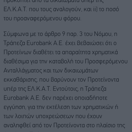
προκύπτει από τα δικαιώματα υπέρ της
ΕΛ.Κ.Α.Τ. που τους αναλογούν, και ii) το ποσό
του προαναφερόμενου φόρου.
Σύμφωνα με το άρθρο 9 παρ. 3 του Νόμου, η
Τράπεζα Eurobank A.E. έχει βεβαιώσει ότι ο
Προτείνων διαθέτει τα απαραίτητα χρηματικά
διαθέσιμα για την καταβολή του Προσφερόμενου
Ανταλλάγματος και των δικαιωμάτων
εκκαθάρισης, που βαρύνουν τον Προτείνοντα
υπέρ της ΕΛ.Κ.Α.Τ. Εντούτοις, η Τράπεζα
Eurobank A.E. δεν παρέχει οποιαδήποτε
εγγύηση, για την εκτέλεση των χρηματικών ή
των λοιπών υποχρεώσεων που έχουν
αναληφθεί από τον Προτείνοντα στο πλαίσιο της