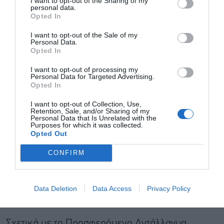
I want to opt-out of the Sharing of my
Δημόσια Πρόταση.
personal data.
Opted In
7. ΠΡΟΣΦΕΡΟΜΕΝΟ ΑΝΤΑΛΛΑΓΜΑ
I want to opt-out of the Sale of my
Personal Data.
Αποδέχομαι τους
όρους χρήσης
*
Opted In
Σύμφωνα με το άρθρο 9, παρ. 4 και 6 του Νόμου,
και την πολιτική απορρήτου
I want to opt-out of processing my
το προσφερόμενο από τον Προτείνοντα
Personal Data for Targeted Advertising.
Εγγραφή
Opted In
αντάλλαγμα, σε μετρητά, για την απόκτηση κάθε
Μετοχής της Δημόσιας Πρότασης, η οποία θα του
I want to opt-out of Collection, Use,
Retention, Sale, and/or Sharing of my
Personal Data that Is Unrelated with the
προσφερθεί νομίμως και εγκύρως (στο εξής οι
Purposes for which it was collected.
Opted Out
«Προσφερόμενες Μετοχές») κατά τη διάρκεια
της περιόδου αποδοχής της Δημόσιας Πρότασης
CONFIRM
(στο εξής η «Περίοδος Αποδοχής»), ανέρχεται σε
€1,93 (στο εξής το «Προσφερόμενο
Data Deletion
Data Access
Privacy Policy
Αντάλλαγμα»).
Σχετικά με το Προσφερόμενο Αντάλλαγμα