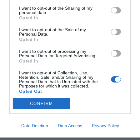
δισ. μεσοπρόθεσμα, live η παρουσίαση στο
I want to opt-out of the Sharing of my
personal data.
Λονδίνο
Opted In
I want to opt-out of the Sale of my
Metlen: Άλμα εσόδων 31% στο 1,5 δισ. το α’
Personal Data.
Opted In
τρίμηνο
I want to opt-out of processing my
Personal Data for Targeted Advertising.
Opted In
Ακολουθήστε το Powergame.gr στο
Google
για άμεση και έγκυρη οικονομική
News
I want to opt-out of Collection, Use,
Retention, Sale, and/or Sharing of my
ενημέρωση!
Personal Data that Is Unrelated with the
Purposes for which it was collected.
Opted Out
TAGS:
METLEN ENERGY & METALS
PROTERGIA
CONFIRM
ΤΙΜΟΛΟΓΙΑ ΡΕΥΜΑΤΟΣ
Data Deletion
Data Access
Privacy Policy