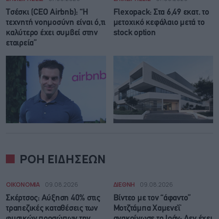
Τσέσκι (CEO Airbnb): “Η
Flexopack: Στα 6,49 εκατ. το
τεχνητή νοημοσύνη είναι ό,τι
μετοχικό κεφάλαιο μετά το
καλύτερο έχει συμβεί στην
stock option
εταιρεία”
ΡΟΗ ΕΙΔΗΣΕΩΝ
ΟΙΚΟΝΟΜΙΑ
09.08.2026
ΔΙΕΘΝΗ
09.08.2026
Σκέρτσος: Αύξηση 40% στις
Βίντεο με τον “άφαντο”
τραπεζικές καταθέσεις των
Μοτζτάμπα Χαμενεΐ
φυσικών προσώπων την
ανακοίνωσε το Ιράν: Δεν έχει