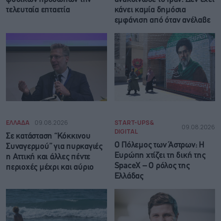
τελευταία επταετία
κάνει καμία δημόσια
εμφάνιση από όταν ανέλαβε
ΕΛΛΑΔΑ
09.08.2026
START-UPS &
09.08.2026
DIGITAL
Σε κατάσταση “Κόκκινου
Ο Πόλεμος των Άστρων: Η
Συναγερμού” για πυρκαγιές
Ευρώπη χτίζει τη δική της
η Αττική και άλλες πέντε
SpaceX – Ο ρόλος της
περιοχές μέχρι και αύριο
Ελλάδας