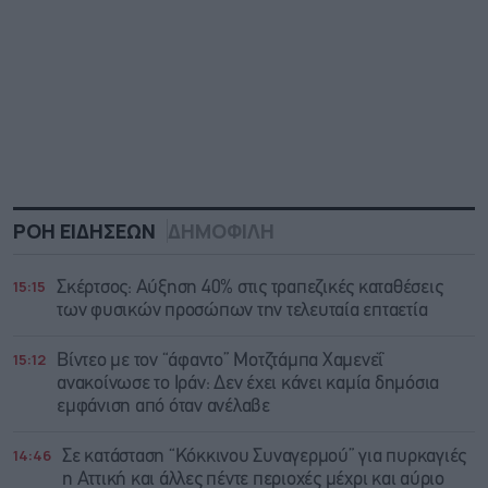
ΡΟΗ ΕΙΔΗΣΕΩΝ
ΔΗΜΟΦΙΛΗ
15:15
Σκέρτσος: Αύξηση 40% στις τραπεζικές καταθέσεις
των φυσικών προσώπων την τελευταία επταετία
15:12
Βίντεο με τον “άφαντο” Μοτζτάμπα Χαμενεΐ
ανακοίνωσε το Ιράν: Δεν έχει κάνει καμία δημόσια
εμφάνιση από όταν ανέλαβε
14:46
Σε κατάσταση “Κόκκινου Συναγερμού” για πυρκαγιές
η Αττική και άλλες πέντε περιοχές μέχρι και αύριο