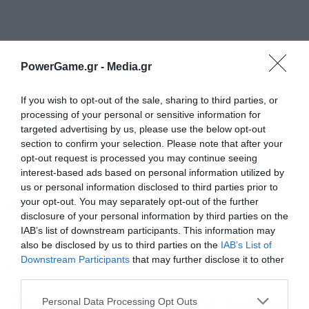
PowerGame.gr -
Media.gr
If you wish to opt-out of the sale, sharing to third parties, or
processing of your personal or sensitive information for
targeted advertising by us, please use the below opt-out
section to confirm your selection. Please note that after your
opt-out request is processed you may continue seeing
interest-based ads based on personal information utilized by
us or personal information disclosed to third parties prior to
your opt-out. You may separately opt-out of the further
Διαβάστε επίσης
disclosure of your personal information by third parties on the
IAB’s list of downstream participants. This information may
Η νέα καμπάνια της Protergia: “Για όσους δεν
also be disclosed by us to third parties on the
IAB’s List of
Downstream Participants
that may further disclose it to other
σταματούν να ονειρεύονται!”
third parties.
Μυτιληναίος: Πώς η Metlen θα γράψει EBITDA 2
Personal Data Processing Opt Outs