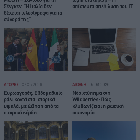
Μελόνι – Σάντσεθ για τη
login στα laptop – Η
Σένγκεν: “Η Ιταλία δεν
απίστευτα απλή λύση του IT
δέχεται τελεσίγραφα για τα
σύνορά της”
ΑΓΟΡΕΣ
07.08.2026
ΔΙΕΘΝΗ
07.08.2026
Ευρωαγορές: Εβδομαδιαίο
Νέο χτύπημα στη
ράλι κοντά στα ιστορικά
Wildberries: Πώς
υψηλά, με ώθηση από τα
κλυδωνίζεται η ρωσική
εταιρικά κέρδη
οικονομία