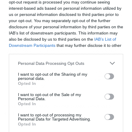
opt-out request is processed you may continue seeing
Στο τελικό στάδιο του έργου ο εξοπλισμός
interest-based ads based on personal information utilized by
us or personal information disclosed to third parties prior to
μεταφέρθηκε στο εργοστάσιο της ΦΑΓΕ όπου και
your opt-out. You may separately opt-out of the further
εγκαταστάθηκε αφού πραγματοποιήθηκαν οι
disclosure of your personal information by third parties on the
IAB’s list of downstream participants. This information may
απαραίτητες δοκιμές υπό κανονικές συνθήκες
also be disclosed by us to third parties on the
IAB’s List of
(Site Acceptance Tests) ώστε να διασφαλιστεί ότι
Downstream Participants
that may further disclose it to other
third parties.
πληροί τα επιθυμητά και απαιτούμενα κριτήρια.
Personal Data Processing Opt Outs
Ακολουθήστε το Powergame.gr στο
Google
I want to opt-out of the Sharing of my
personal data.
για άμεση και έγκυρη οικονομική
News
Opted In
ενημέρωση!
I want to opt-out of the Sale of my
Personal Data.
Opted In
TAGS:
SABO
ΓΑΛΑΚΤΟΒΙΟΜΗΧΑΝΙΑ
ΡΟΜΠΟΤΙΚΗ
ΦΑΓΕ
I want to opt-out of processing my
Personal Data for Targeted Advertising.
Opted In