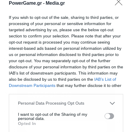
PowerGame.gr -
Media.gr
If you wish to opt-out of the sale, sharing to third parties, or
processing of your personal or sensitive information for
targeted advertising by us, please use the below opt-out
Η ολοκλήρωση των οριστικών συμφωνιών
section to confirm your selection. Please note that after your
αγοραπωλησίας και των οριστικών
opt-out request is processed you may continue seeing
interest-based ads based on personal information utilized by
συμφωνητικών μετόχων προβλέπεται έως το
us or personal information disclosed to third parties prior to
τέλος του έτους.
your opt-out. You may separately opt-out of the further
disclosure of your personal information by third parties on the
IAB’s list of downstream participants. This information may
Για την εν λόγω συμφωνία, ο Όμιλος ΔΕΗ
also be disclosed by us to third parties on the
IAB’s List of
προβλέπεται να προσφέρει ως αντίτιμο
Downstream Participants
that may further disclose it to other
third parties.
Εγγραφή στο
συνδυασμό μετρητών και ιδίων μετοχών.
newsletter
Ειδικότερα, θα καταβάλει ποσό ύψους €106
Personal Data Processing Opt Outs
εκατ. σε μετρητά και ποσό ύψους €70 εκατ. σε
I want to opt-out of the Sharing of my
personal data.
ίδιες μετοχές με τιμή διάθεσης €12,21 η οποία
Opted In
προέκυψε από το υψηλότερο εκ της