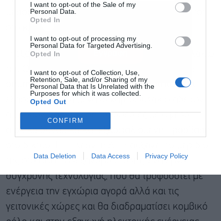
I want to opt-out of the Sale of my
Personal Data.
μεσοσταθμικής τιμής 6μήνου και της τιμής σποτ
Αποδέχομαι τους
όρους χρήσης
*
Opted In
στο κλείσιμο της 24ης Σεπτεμβρίου 2024.
και την πολιτική απορρήτου
I want to opt-out of processing my
Personal Data for Targeted Advertising.
Εγγραφή
Η εξαγορά ενισχύει το ενεργειακό χαρτοφυλάκιό
Opted In
του Ομίλου ΔΕΗ, με λειτουργούντα έργα ΑΠΕ
I want to opt-out of Collection, Use,
Retention, Sale, and/or Sharing of my
σημαντικής ισχύος και υψηλής ποιότητας και
Personal Data that Is Unrelated with the
Purposes for which it was collected.
εξασφαλίζει ένα μεγάλο χαρτοφυλάκιο αδειών
Opted Out
αιολικών πάρκων σε τοποθεσίες με υψηλό
CONFIRM
αιολικό δυναμικό και εξασφαλισμένη πρόσβαση
στο δίκτυο. Επιπλέον, η ΔΕΗ αυξάνει το μερίδιό
Data Deletion
Data Access
Privacy Policy
της στο CCGT Αλεξανδρούπολης, ένα έργο
σύγχρονης τεχνολογίας, που θα τροφοδοτεί με
ενέργεια την εγχώρια αγορά αλλά και τις
γειτονικές χώρες και θα διαδραματίσει κομβικό