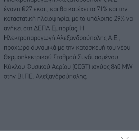
έναντι €27 εκατ., και θα κατέχει το 71% και την
καταστατική πλειοψηφία, με το υπόλοιπο 29% να
ανήκει στη ΔΕΠΑ Εμπορίας. H
Ηλεκτροπαραγωγή Αλεξανδρούπολης Α.Ε.,
προχωρά δυναμικά με την κατασκευή του νέου
Θερμοηλεκτρικού Σταθμού Συνδυασμένου
Κύκλου Φυσικού Αερίου (CCGT) ισχύος 840 MW
στην ΒΙ.ΠΕ. Αλεξανδρούπολης.