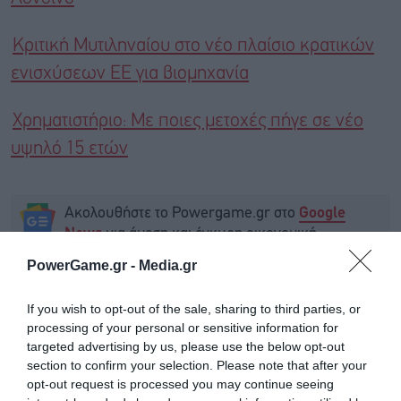
Κριτική Μυτιληναίου στο νέο πλαίσιο κρατικών
ενισχύσεων ΕΕ για βιομηχανία
Χρηματιστήριο: Με ποιες μετοχές πήγε σε νέο
υψηλό 15 ετών
Ακολουθήστε το Powergame.gr στο
Google
για άμεση και έγκυρη οικονομική
News
ενημέρωση!
PowerGame.gr -
Media.gr
If you wish to opt-out of the sale, sharing to third parties, or
TAGS:
METLEN ENERGY & METALS
ΜΕΤΟΧΕΣ
processing of your personal or sensitive information for
ΧΡΗΜΑΤΙΣΤΗΡΙΟ
targeted advertising by us, please use the below opt-out
section to confirm your selection. Please note that after your
opt-out request is processed you may continue seeing