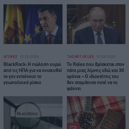
ΑΓΟΡΕΣ
07.08.2026
THE ART OF LIFE
07.08.2026
BlackRock: Η πώληση ευρώ
Το Rolex που βρίσκεται στον
από τις ΗΠΑ για να ενισχυθεί
πάτο μιας λίμνης εδώ και 30
το γεν εντείνουν το
χρόνια – Ο ιδιοκτήτης του
γεωπολιτικό ρίσκο
δεν σταμάτησε ποτέ να το
ψάχνει