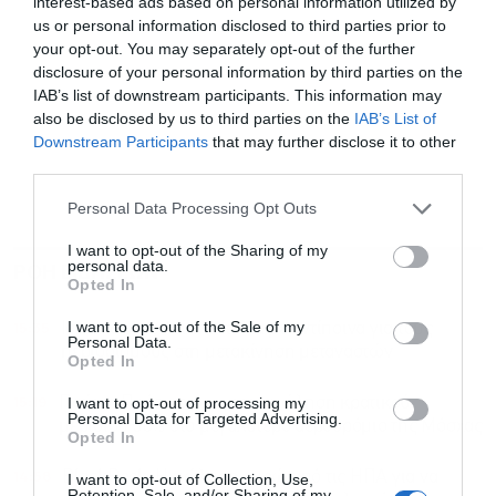
interest-based ads based on personal information utilized by
us or personal information disclosed to third parties prior to
your opt-out. You may separately opt-out of the further
disclosure of your personal information by third parties on the
IAB’s list of downstream participants. This information may
also be disclosed by us to third parties on the
IAB’s List of
Downstream Participants
that may further disclose it to other
third parties.
Personal Data Processing Opt Outs
I want to opt-out of the Sharing of my
personal data.
ΡΟΗ ΕΙΔΗΣΕΩΝ
ΔΗΜΟΦΙΛΗ
Opted In
I want to opt-out of the Sale of my
15:35
Ισπανία: Απειλεί την Ιταλία με αντίποινα για τους
Personal Data.
περιορισμούς στη μετακίνηση μεταναστών
Opted In
15:19
I want to opt-out of processing my
Πούτιν: Πράσινο φως στην πώληση κρατικού
Personal Data for Targeted Advertising.
μεριδίου 30% στο μεγαλύτερο αεροδρόμιο της Μόσχας
Opted In
14:58
BlackRock: Η πώληση ευρώ από τις ΗΠΑ για να
I want to opt-out of Collection, Use,
Retention, Sale, and/or Sharing of my