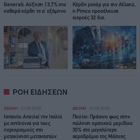
Generali: Αύξηση 13,7% στα
Κέρδη ρεκόρ για την Allianz,
καθαρά κέρδη το α’ εξάμηνο
η Pimco προσέλκυσε
εισροές 32 δισ.
ΡΟΗ ΕΙΔΗΣΕΩΝ
ΔΙΕΘΝΗ
07.08.2026
ΔΙΕΘΝΗ
07.08.2026
Ισπανία: Απειλεί την Ιταλία
Πούτιν: Πράσινο φως στην
με αντίποινα για τους
πώληση κρατικού μεριδίου
περιορισμούς στη
30% στο μεγαλύτερο
μετακίνηση μεταναστών
αεροδρόμιο της Μόσχας