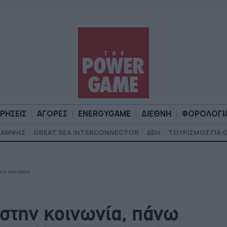
ΙΡΗΣΕΙΣ
ΑΓΟΡΕΣ
ENERGYGAME
ΔΙΕΘΝΗ
ΦΟΡΟΛΟΓΙ
ΚΑΜΨΗΣ
GREAT SEA INTERCONNECTOR
ΔΕΗ
ΤΟΥΡΙΣΜΟΣ ΓΙΑ 
Α
ΕΠΙΧΕΙΡΗΣΕΙΣ
ΑΓΟΡΕΣ
ENERGYGAME
ΔΙΕΘΝΗ
Φ
η σ’ έναν χρόνο
στην κοινωνία, πάνω