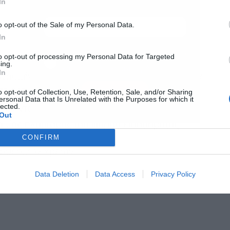
In
o opt-out of the Sale of my Personal Data.
In
Αποδέχομαι τους
όρους χρήσης
*
to opt-out of processing my Personal Data for Targeted
ing.
και την πολιτική απορρήτου
In
ολογουμένων που αδυνατούν να ανταποκριθούν
Εγγραφή
o opt-out of Collection, Use, Retention, Sale, and/or Sharing
72.263 άτομα – φυσικά και νομικά πρόσωπα.
ersonal Data that Is Unrelated with the Purposes for which it
lected.
ρχονται σε 4.001.794, με πάνω από 85.000 εξ
Out
αμίας πληρωμής του φόρου εισοδήματος.
CONFIRM
ρόθεσμων χρεών:
Data Deletion
Data Access
Privacy Policy