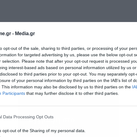
e.gr -
Media.gr
to opt-out of the sale, sharing to third parties, or processing of your per
formation for targeted advertising by us, please use the below opt-out s
r selection. Please note that after your opt-out request is processed y
eing interest-based ads based on personal information utilized by us or
α 4 ευρώ από αυτά τα χρέη, δηλαδή 26,35 δισ.
disclosed to third parties prior to your opt-out. You may separately opt-
αξης, με το πραγματικά διεκδικήσιμο ποσό να
losure of your personal information by third parties on the IAB’s list of
. This information may also be disclosed by us to third parties on the
IA
ευρώ.
Participants
that may further disclose it to other third parties.
l Data Processing Opt Outs
Εγγραφή στο
newsletter
o opt-out of the Sharing of my personal data.