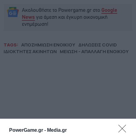
Ακολουθήστε το Powergame.gr στο
Google
για άμεση και έγκυρη οικονομική
News
ενημέρωση!
TAGS:
ΑΠΟΖΗΜΙΩΣΗ ΕΝΟΙΚΙΟΥ
ΔΗΛΩΣΕΙΣ COVID
ΙΔΙΟΚΤΗΤΕΣ ΑΚΙΝΗΤΩΝ
ΜΕΙΩΣΗ - ΑΠΑΛΛΑΓΗ ΕΝΟΙΚΙΟΥ
PowerGame.gr -
Media.gr