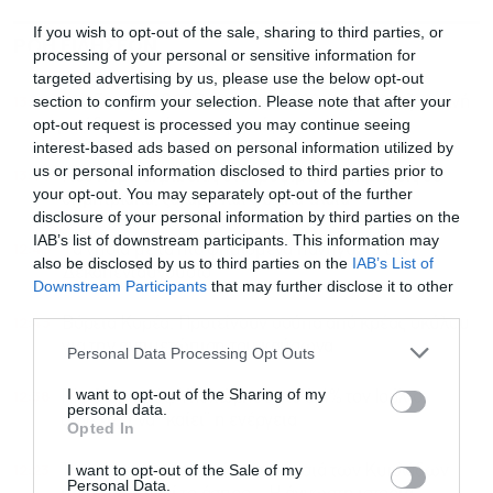
If you wish to opt-out of the sale, sharing to third parties, or
ΡΟΗ ΕΙΔΗΣΕΩΝ
ΔΗΜΟΦΙΛΗ
processing of your personal or sensitive information for
targeted advertising by us, please use the below opt-out
13:18
section to confirm your selection. Please note that after your
ΑΑΔΕ-myAGRO: Πάνω από 2.000 άτομα στη ζωντανή
opt-out request is processed you may continue seeing
μετάδοση, τι είπαν οι φορείς
interest-based ads based on personal information utilized by
us or personal information disclosed to third parties prior to
13:06
Νέο κύμα ακρίβειας στα τρόφιμα: Ανατιμήσεις σε
your opt-out. You may separately opt-out of the further
δημητριακά, ζάχαρη και φυτικά έλαια
disclosure of your personal information by third parties on the
IAB’s list of downstream participants. This information may
12:49
Τα νησιά με τα πιο φημισμένα πανηγύρια τον
also be disclosed by us to third parties on the
IAB’s List of
Δεκαπενταύγουστο
Downstream Participants
that may further disclose it to other
third parties.
12:43
Βόρεια Κορέα: Προτείνουν σούπα από κρέας σκύλου
για την αντιμετώπιση του καύσωνα
Personal Data Processing Opt Outs
I want to opt-out of the Sharing of my
12:38
Πληθωρισμός: Υποχώρησε στο 3,4% τον Ιούλιο,
personal data.
συνεχίζει να “καίει” η ενέργεια
Opted In
12:23
I want to opt-out of the Sale of my
Τι χρώμα είχαν τα σπίτια στα νησιά των Κυκλάδων
Personal Data.