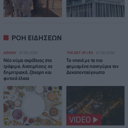
ΡΟΗ ΕΙΔΗΣΕΩΝ
ΔΙΕΘΝΗ
07.08.2026
THE ART OF LIFE
07.08.2026
Νέο κύμα ακρίβειας στα
Τα νησιά με τα πιο
τρόφιμα: Ανατιμήσεις σε
φημισμένα πανηγύρια τον
δημητριακά, ζάχαρη και
Δεκαπενταύγουστο
φυτικά έλαια
VIDEO