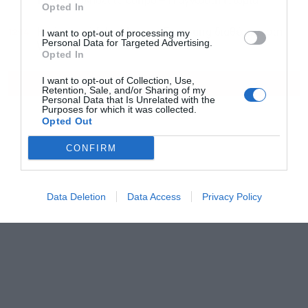
πριν επιβληθεί το άσπρο – Η άγνωστη ιστορία
Opted In
12:14
Η νέα σειρά foldables της Samsung διαθέσιμη στη
I want to opt-out of processing my
Personal Data for Targeted Advertising.
Vodafone
Opted In
I want to opt-out of Collection, Use,
ΟΛΕΣ ΟΙ ΕΙΔΗΣΕΙΣ
Retention, Sale, and/or Sharing of my
Personal Data that Is Unrelated with the
Purposes for which it was collected.
Opted Out
CONFIRM
Data Deletion
Data Access
Privacy Policy