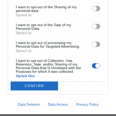
I want to opt-out of the Sharing of my
anaktiseis2023@aade.gr ώστε οι
personal data.
Opted In
ενδιαφερόμενοι φορείς και παραγωγοί να
μπορούν να υποβάλουν τυχόν σχετικά
I want to opt-out of the Sale of my
Personal Data.
ερωτήματα.
Αποδέχομαι τους
όρους χρήσης
*
Opted In
και την πολιτική απορρήτου
Υπηρετώντας το δημόσιο συμφέρον, η ΑΑΔΕ
I want to opt-out of processing my
Personal Data for Targeted Advertising.
εφαρμόζει με συνέπεια τη διαδικασία ανάκτησης
Εγγραφή
Opted In
αχρεωστήτως καταβληθέντων ποσών,
I want to opt-out of Collection, Use,
διασφαλίζοντας την ορθή διαχείριση των
Retention, Sale, and/or Sharing of my
Personal Data that Is Unrelated with the
Purposes for which it was collected.
ενωσιακών πόρων, την προστασία των
Opted Out
χρημάτων των Ελλήνων και Ευρωπαίων
CONFIRM
φορολογουμένων και την αξιοπιστία της χώρας
εντός της ΕΕ.
Data Deletion
Data Access
Privacy Policy