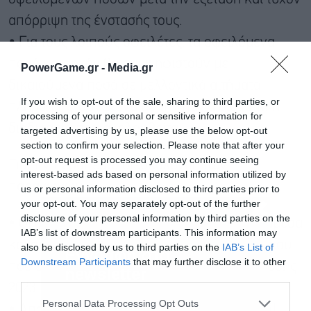
απόρριψη της ένστασής τους.
• Για τους λοιπούς οφειλέτες, τα οφειλόμενα
ποσά καταρχήν θα συμψηφιστούν με
PowerGame.gr -
Media.gr
δικαιούμενα ποσά σε μελλοντικά αιτήματα
If you wish to opt-out of the sale, sharing to third parties, or
πληρωμής, σύμφωνα με την πάγια διοικητική
processing of your personal or sensitive information for
διαδικασία που ακολουθείται.
targeted advertising by us, please use the below opt-out
section to confirm your selection. Please note that after your
opt-out request is processed you may continue seeing
Για την περαιτέρω διευκόλυνση των
interest-based ads based on personal information utilized by
παραγωγών:
us or personal information disclosed to third parties prior to
your opt-out. You may separately opt-out of the further
disclosure of your personal information by third parties on the
• Οι σχετικές ειδοποιήσεις θα αποσταλούν άμεσα
IAB’s list of downstream participants. This information may
και στη διεύθυνση ηλεκτρονικού ταχυδρομείου
also be disclosed by us to third parties on the
IAB’s List of
Downstream Participants
that may further disclose it to other
που είχε δηλωθεί στην Ενιαία Αίτηση Ενίσχυσης
third parties.
Εγγραφή στο
2023.
newsletter
Personal Data Processing Opt Outs
• Από την Τρίτη 12/5 θα λειτουργήσει το mail