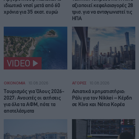
ιδιωτικό νησί μετά από 60
αξιοποιεί κεφαλαιαγορές 28
χρόνια για 35 εκατ. ευρώ
τρισ. για να ανταγωνιστεί τις
ΗΠΑ
VIDEO
ΟΙΚΟΝΟΜΙΑ
10.08.2026
ΑΓΟΡΕΣ
10.08.2026
Τουρισμός για Όλους 2026-
Ασιατικά χρηματιστήρια:
2027: Ανοιχτές οι αιτήσεις
Ράλι για τον Nikkei – Κέρδη
για όλα τα ΑΦΜ, πότε τα
σε Κίνα και Νότια Κορέα
αποτελέσματα