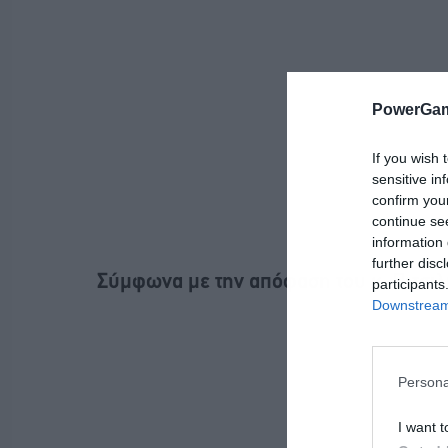
PowerGam
If you wish 
sensitive in
confirm you
continue se
information 
further disc
Σύμφωνα με την απόφαση του κ. Πιτσιλ
participants
Downstream 
Persona
I want t