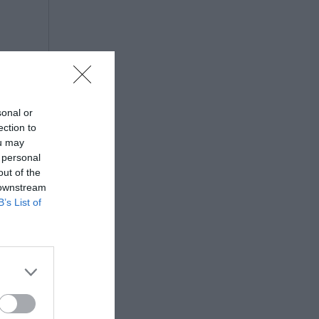
sonal or
ection to
ou may
 personal
out of the
 downstream
B’s List of