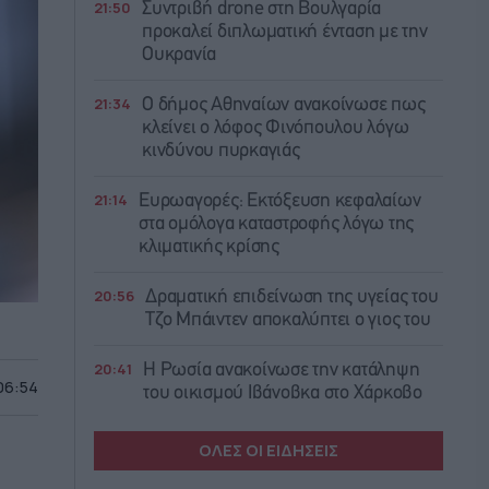
21:50
Συντριβή drone στη Βουλγαρία
προκαλεί διπλωματική ένταση με την
Ουκρανία
21:34
Ο δήμος Αθηναίων ανακοίνωσε πως
κλείνει ο λόφος Φινόπουλου λόγω
κινδύνου πυρκαγιάς
21:14
Ευρωαγορές: Εκτόξευση κεφαλαίων
στα ομόλογα καταστροφής λόγω της
κλιματικής κρίσης
20:56
Δραματική επιδείνωση της υγείας του
Τζο Μπάιντεν αποκαλύπτει ο γιος του
20:41
Η Ρωσία ανακοίνωσε την κατάληψη
 06:54
του οικισμού Ιβάνοβκα στο Χάρκοβο
ΟΛΕΣ ΟΙ ΕΙΔΗΣΕΙΣ