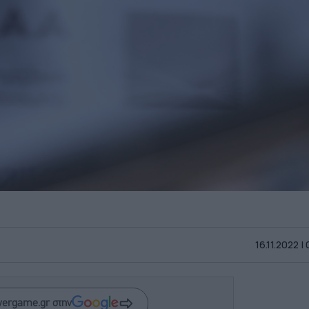
16.11.2022 |
wergame.gr στην