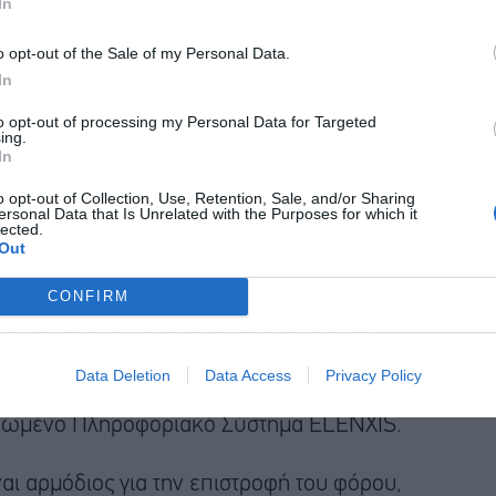
In
o opt-out of the Sale of my Personal Data.
In
to opt-out of processing my Personal Data for Targeted
ing.
In
ων αρχικών ή τροποποιητικών δηλώσεων
πιστροφή, αυτό επιστρέφεται από τη Φορολογική
o opt-out of Collection, Use, Retention, Sale, and/or Sharing
ersonal Data that Is Unrelated with the Purposes for which it
lected.
ης με βάση κριτήρια ανάλυσης κινδύνου.
Out
ηλώσεων δεν απαιτείται υποβολή έγγραφου
CONFIRM
ίας εισοδήματος επέχει θέση έγγραφου
Data Deletion
Data Access
Privacy Policy
ηρωμένο Πληροφοριακό Σύστημα ELENXIS.
αι αρμόδιος για την επιστροφή του φόρου,