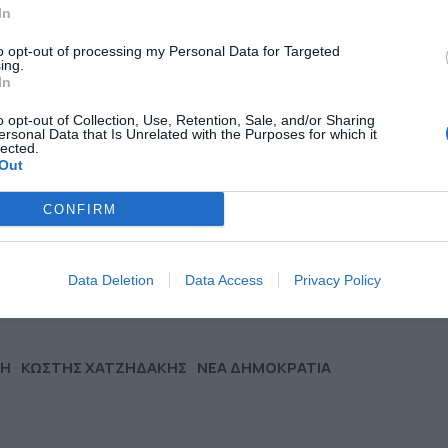
In
to opt-out of processing my Personal Data for Targeted
ing.
In
o opt-out of Collection, Use, Retention, Sale, and/or Sharing
ersonal Data that Is Unrelated with the Purposes for which it
lected.
Out
CONFIRM
Data Deletion
Data Access
Privacy Policy
για άμεση και έγκυρη οικονομική ενημέρωση!
ws
ΣΗ
ΚΩΣΤΗΣ ΧΑΤΖΗΔΑΚΗΣ
ΝΕΑ ΔΗΜΟΚΡΑΤΙΑ