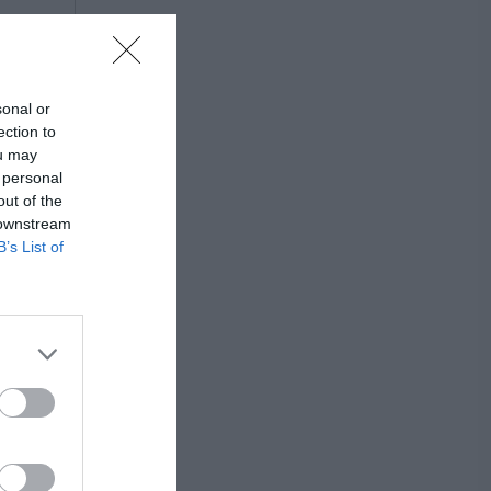
sonal or
ection to
ou may
 personal
out of the
 downstream
B’s List of