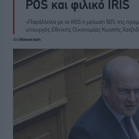
POS και φιλικό IRIS
«Παράλληλα με το IRIS η μείωση 50% της προ
υπουργός Εθνικής Οικονομίας Κωστής Χατζη
Από
Newsroom