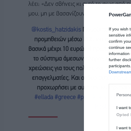
λέει: «Δεν σβήνεις κι αυτό το φως από 
μου, μη με βασανίζουν».
PowerGam
If you wish 
@kostis_hatzidakis
Νομοθετούμε αμέσ
sensitive in
προμηθειών μέσω POS για επιχειρήσε
confirm you
continue se
βασικά μέχρι 10 ευρώ. Η πρωτοβουλία α
information 
το σύστημα άμεσων πληρωμών IRIS, το
further disc
participants
χρεώσεις για τους πολίτες και πολύ χαμ
Downstream 
επαγγελματίες. Και οι δυο αυτές πολύ
προχωρήσει με αυτή την κυβέρνηση
Persona
#ellada
#greece
#politiki
#neadimokra
Kostis Hatzida
I want t
Opted 
I want t