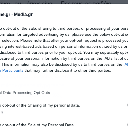
πάνω μου, μήπως είναι… Πες τους, ρε παιδάκι
e.gr -
Media.gr
to opt-out of the sale, sharing to third parties, or processing of your per
ως τη μείωση κατά 50% των
formation for targeted advertising by us, please use the below opt-out s
ις που κάνουν συναλλαγές
r selection. Please note that after your opt-out request is processed y
eing interest-based ads based on personal information utilized by us or
υτή λειτουργεί παράλληλα με
disclosed to third parties prior to your opt-out. You may separately opt-
 οποίο σημαίνει μηδενικές
losure of your personal information by third parties on the IAB’s list of
. This information may also be disclosed by us to third parties on the
IA
ηλότερες προμήθειες για τους
Participants
that may further disclose it to other third parties.
 θετικές πρωτοβουλίες έχουν
!
#tiktokgreece
#fypgreece
l Data Processing Opt Outs
tia
♬ πρωτότυπος ήχος –
kis
o opt-out of the Sharing of my personal data.
In
o opt-out of the Sale of my Personal Data.