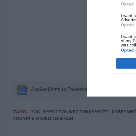
Opted 
I want 
Advertis
Opted 
I want t
of my P
was col
Opted 
Ακολουθήστε το Powergame.gr στο
Google Ne
TAGS:
POS
ΗΛΕΚΤΡΟΝΙΚΕΣ ΣΥΝΑΛΛΑΓΕΣ
ΚΥΒΕΡΝΗ
ΥΠΟΥΡΓΕΙΟ ΟΙΚΟΝΟΜΙΚΩΝ