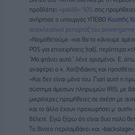
Βίντεο στο
TikTok
σχετικά με τη νομοθε
προβλέπει
«ψαλίδι» 50%
στις προμήθειε
ανήρτησε ο υπουργός ΥΠΕΘΟ
Κωστής Χ
αποκλειστικό ρεπορτάζ του powergame
«Νομοθετούμε -και θα το κάνουμε αμέ
POS για επιχειρήσεις (ταξί, περίπτερα κ
“Μα φτάνει αυτό;” λένε ορισμένοι. Ε, όπ
αναφέρει ο κ. Χατζηδάκης και προσθέτει
«Και δεν είναι μόνο του. Γιατί αυτή η π
σύστημα άμεσων πληρωμών IRIS, με βάση
μικρότερες προμήθειες σε σχέση με αυτ
και το άλλο έχουν προχωρήσει μ’ αυτήν
θέλετε. Εγώ ξέρω ότι είναι δυο πολύ θε
Το βίντεο περιλαμβάνει και «backstage» 