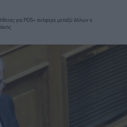
μήθειας για POS» ανέφερε μεταξύ άλλων ο
δάκης