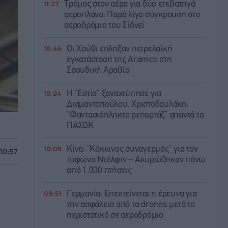
11:27
Τρόμος στον αέρα για δύο επιβατηγά
αεροπλάνα: Παρά λίγο σύγκρουση στο
αεροδρόμιο του Σίδνεϊ
10:46
Οι Χούθι έπληξαν πετρελαϊκή
εγκατάσταση της Aramco στη
Σαουδική Αραβία
10:24
Η “Εστία” ξαναχτύπησε για
Διαμαντοπούλου, Χριστοδουλάκη:
“Φαντασιόπληκτο ρεπορτάζ” απαντά το
ΠΑΣΟΚ
10:08
Κίνα: “Κόκκινος συναγερμός” για τον
 10:57
τυφώνα Ντόλφιν – Ακυρώθηκαν πάνω
από 1.000 πτήσεις
09:51
Γερμανία: Επεκτείνεται η έρευνα για
την ασφάλεια από τα drones μετά το
περιστατικό σε αεροδρόμιο