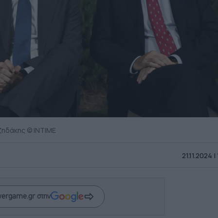
ζηδάκης © INTIME
21.11.2024 |
wergame.gr στην