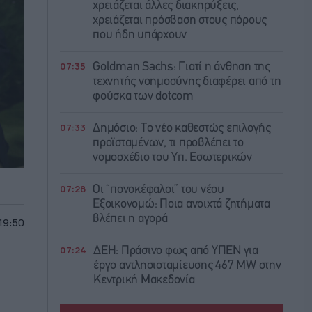
χρειάζεται άλλες διακηρύξεις,
χρειάζεται πρόσβαση στους πόρους
που ήδη υπάρχουν
07:35
Goldman Sachs: Γιατί η άνθηση της
τεχνητής νοημοσύνης διαφέρει από τη
φούσκα των dotcom
07:33
Δημόσιο: Το νέο καθεστώς επιλογής
προϊσταμένων, τι προβλέπει το
νομοσχέδιο του Υπ. Εσωτερικών
07:28
Οι “πονοκέφαλοι” του νέου
Εξοικονομώ: Ποια ανοιχτά ζητήματα
βλέπει η αγορά
 19:50
07:24
ΔΕΗ: Πράσινο φως από ΥΠΕΝ για
έργο αντλησιοταμίευσης 467 MW στην
Κεντρική Μακεδονία