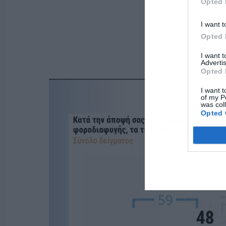
Opted 
I want t
Opted 
I want 
Advertis
Opted 
I want t
of my P
was col
Opted 