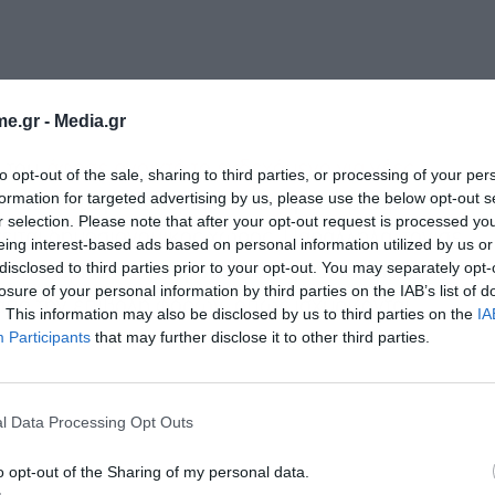
e.gr -
Media.gr
ά του
άφησε ανοιχτό το ενδεχόμενο για νέες
to opt-out of the sale, sharing to third parties, or processing of your per
formation for targeted advertising by us, please use the below opt-out s
ότι τα διαρθρωτικά μέτρα θα πάρουν μόνιμο
r selection. Please note that after your opt-out request is processed y
γείται δημοσιονομικός χώρος. Παράλληλα, τόνισε
eing interest-based ads based on personal information utilized by us or
disclosed to third parties prior to your opt-out. You may separately opt-
αταπολέμηση της φοροδιαφυγής και την αύξηση
losure of your personal information by third parties on the IAB’s list of
 από την επιβολή φόρων, όπως ισχυρίζονται
. This information may also be disclosed by us to third parties on the
IA
Participants
that may further disclose it to other third parties.
l Data Processing Opt Outs
o opt-out of the Sharing of my personal data.