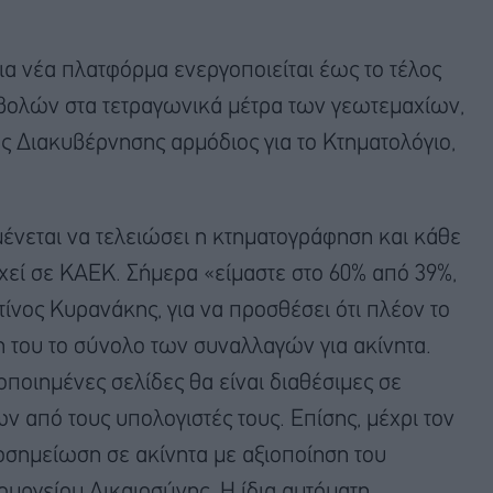
α νέα πλατφόρμα ενεργοποιείται έως το τέλος
βολών στα τετραγωνικά μέτρα των γεωτεμαχίων,
Διακυβέρνησης αρμόδιος για το Κτηματολόγιο,
μένεται να τελειώσει η κτηματογράφηση και κάθε
ιχεί σε ΚΑΕΚ. Σήμερα «είμαστε στο 60% από 39%,
νος Κυρανάκης, για να προσθέσει ότι πλέον το
 του το σύνολο των συναλλαγών για ακίνητα.
οποιημένες σελίδες θα είναι διαθέσιμες σε
ν από τους υπολογιστές τους. Επίσης, μέχρι τον
οσημείωση σε ακίνητα με αξιοποίηση του
ργείου Δικαιοσύνης. Η ίδια αυτόματη