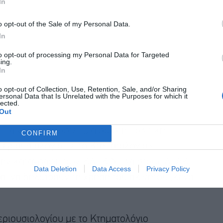
In
o opt-out of the Sale of my Personal Data.
Αποδέχομαι τους
όρους χρήσης
*
In
και την πολιτική απορρήτου
to opt-out of processing my Personal Data for Targeted
ing.
Εγγραφή
In
o opt-out of Collection, Use, Retention, Sale, and/or Sharing
ersonal Data that Is Unrelated with the Purposes for which it
lected.
Out
«Για να εφαρμοστεί μια σωστή πολιτική
CONFIRM
περιουσιολόγιο με το Κτηματολόγιο»,
 την καταγραφή των ΚΑΕΚ δίπλα στους ΑΤΑΚ.
Data Deletion
Data Access
Privacy Policy
και να δηλώσουν τη χρήση του ακινήτου (κενό,
εριουσιολογίου με το Κτηματολόγιο