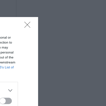
sonal or
ection to
ou may
 personal
out of the
 downstream
B’s List of