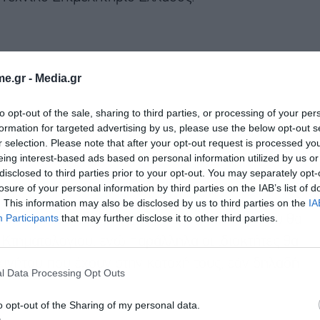
e.gr -
Media.gr
to opt-out of the sale, sharing to third parties, or processing of your per
formation for targeted advertising by us, please use the below opt-out s
r selection. Please note that after your opt-out request is processed y
eing interest-based ads based on personal information utilized by us or
disclosed to third parties prior to your opt-out. You may separately opt-
losure of your personal information by third parties on the IAB’s list of
. This information may also be disclosed by us to third parties on the
IA
Participants
that may further disclose it to other third parties.
ί η ταυτότητα (ΑΤΑΚ) του κάθε ακινήτου, που θα
Εγγραφή στο
υ Κτηματολογίου, ενώ παράλληλα οι ιδιοκτήτες θα
newsletter
ινήτου που έχουν στην κατοχή τους, εάν δηλαδή
l Data Processing Opt Outs
.
o opt-out of the Sharing of my personal data.