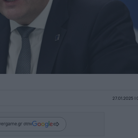
27.01.2025 |
wergame.gr στην