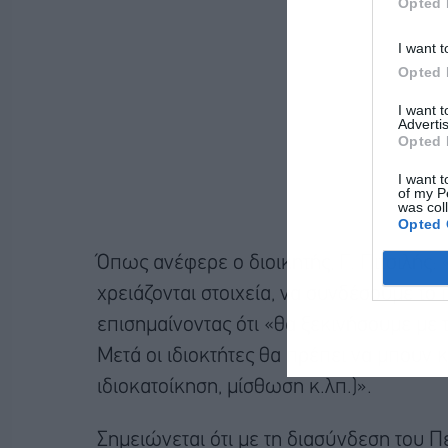
Opted 
I want t
Opted 
I want 
Advertis
Opted 
I want t
of my P
was col
Opted 
Όπως ανέφερε ο διοικητής, Γ. Πιτσιλής: 
χρειάζονται στοιχεία, να συνδέσουμε το 
επισημαίνοντας ότι «θα ξεκινήσουμε με
Μετά οι ιδιοκτήτες θα πρέπει να μπουν 
ιδιοκατοίκηση, μίσθωση κ.λπ.)».
Σημειώνεται ότι με τη διασύνδεση του Π