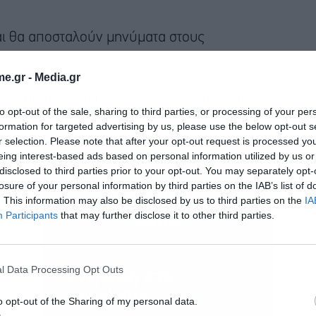
αι θα αποσταλούν μηνύματα στους
e.gr -
Media.gr
κές και τροποποιητικές δηλώσεις Ιανουαρίου –
to opt-out of the sale, sharing to third parties, or processing of your per
α υποβολή αρχικών δηλώσεων για υπεκμισθώσεις
formation for targeted advertising by us, please use the below opt-out s
r selection. Please note that after your opt-out request is processed y
eing interest-based ads based on personal information utilized by us or
disclosed to third parties prior to your opt-out. You may separately opt-
 η δυνατότητα υποβολής:
losure of your personal information by third parties on the IAB’s list of
. This information may also be disclosed by us to third parties on the
IA
Participants
that may further disclose it to other third parties.
l Data Processing Opt Outs
Εγγραφή στο
newsletter
o opt-out of the Sharing of my personal data.