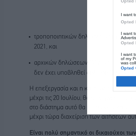
Opted 
I want t
Opted 
I want 
τροποποιητικών δηλώσεων για υπεκμισ
Advertis
Opted 
2021, και
I want t
of my P
αρχικών δηλώσεων COVID από εκμισθω
was col
Opted 
δεν έχει υποβληθεί δήλωση COVID για 
Η επεξεργασία και η καταβολή των απο
μέχρι τις 20 Ιουλίου, θα διενεργηθεί μέχ
στο διάστημα αυτό θα επιλυθούν και επ
μέχρι τώρα διαχείριση των αιτήσεων αυ
Είναι πολύ σημαντικό οι δικαιούχοι τ