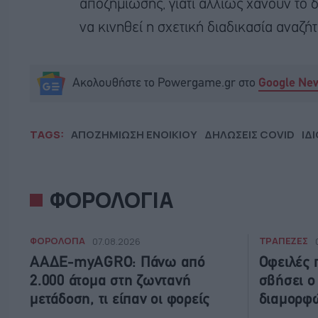
αποζημίωσης, γιατί αλλιώς χάνουν το 
να κινηθεί η σχετική διαδικασία αναζ
Ακολουθήστε το Powergame.gr στο
Google Ne
TAGS:
ΑΠΟΖΗΜΙΩΣΗ ΕΝΟΙΚΙΟΥ
ΔΗΛΩΣΕΙΣ COVID
ΙΔ
ΦΟΡΟΛΟΓΙΑ
ΦΟΡΟΛΟΓΙΑ
ΤΡΑΠΕΖΕΣ
07.08.2026
ΑΑΔΕ-myAGRO: Πάνω από
Οφειλές 
2.000 άτομα στη ζωντανή
σβήσει ο
μετάδοση, τι είπαν οι φορείς
διαμορφώ