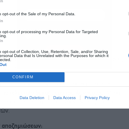
In
o opt-out of the Sale of my Personal Data.
In
Αποδέχομαι τους
όρους χρήσης
*
to opt-out of processing my Personal Data for Targeted
θώσεις με πολλά ακίνητα για το 2020 και το
ing.
και την πολιτική απορρήτου
In
Εγγραφή
o opt-out of Collection, Use, Retention, Sale, and/or Sharing
ersonal Data that Is Unrelated with the Purposes for which it
τές σε αλυσίδες υπεκμισθώσεων για τις οποίες
lected.
Out
το 2020.
CONFIRM
ζημιώσεων για τις δηλώσεις που θα υποβληθούν
ρι
το τελευταίο δεκαήμερο του Αυγούστου.
Μέσα
Data Deletion
Data Access
Privacy Policy
ιμέρους προβλήματα που έχουν ανακύψει από τη
τών.
ων αποζημιώσεων: