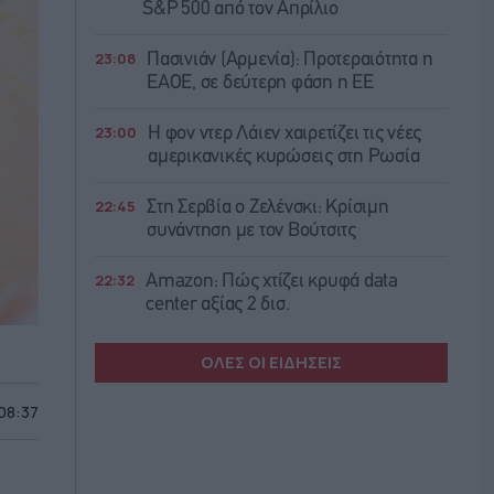
S&P 500 από τον Απρίλιο
23:08
Πασινιάν (Αρμενία): Προτεραιότητα η
ΕΑΟΕ, σε δεύτερη φάση η ΕΕ
23:00
Η φον ντερ Λάιεν χαιρετίζει τις νέες
αμερικανικές κυρώσεις στη Ρωσία
22:45
Στη Σερβία ο Ζελένσκι: Κρίσιμη
συνάντηση με τον Βούτσιτς
22:32
Amazon: Πώς χτίζει κρυφά data
center αξίας 2 δισ.
ΟΛΕΣ ΟΙ ΕΙΔΗΣΕΙΣ
 08:37