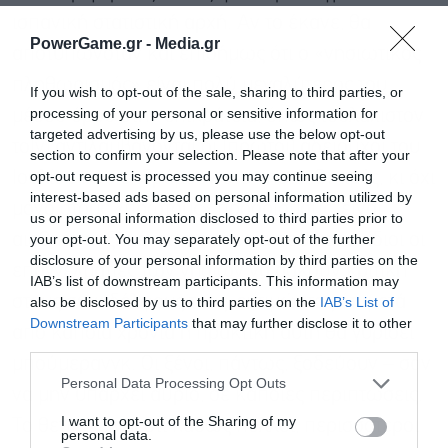
ισπανική στατιστική αρχή. Αν το έκανε, θα
PowerGame.gr -
Media.gr
αποτυπωνόταν και επισήμως ότι ο «νησιωτικός
πληθωρισμός» είναι πολύ μεγαλύτερος του
If you wish to opt-out of the sale, sharing to third parties, or
processing of your personal or sensitive information for
μέσου όρου στην επικράτεια, όπως τουλάχιστον
targeted advertising by us, please use the below opt-out
το(ν) αντιλαμβάνονται οι (πρώτοι) αδειούχοι του
section to confirm your selection. Please note that after your
opt-out request is processed you may continue seeing
Ιουλίου που εκδράμουν στα νησιά. Οι τιμές, κι όχι
interest-based ads based on personal information utilized by
μόνο στους «πρώτους» προορισμούς, είναι
us or personal information disclosed to third parties prior to
your opt-out. You may separately opt-out of the further
αισθητά αυξημένες, σε σημείο που και οι ίδιοι οι
disclosure of your personal information by third parties on the
επαγγελματίες των νησιών να ασκούν κριτική
IAB’s list of downstream participants. This information may
στους συναδέλφους τους, εκτιμώντας ότι μετά
also be disclosed by us to third parties on the
IAB’s List of
Downstream Participants
that may further disclose it to other
από κάποια χρόνια η πρακτική αυτή θα γυρίσει
third parties.
μπούμερανγκ. Οι ξένοι, πάντως, ξοδεύουν – σαν
Personal Data Processing Opt Outs
να μην υπάρχει αύριο, σε κάποιες περιπτώσεις.
I want to opt-out of the Sharing of my
Το θετικό είναι ότι καθώς πολλοί, περισσότεροι
personal data.