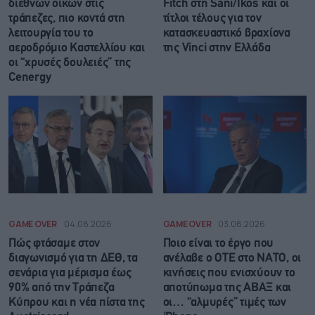
διεθνών οίκων στις
Fitch στη Sani/Ikos και οι
τράπεζες, πιο κοντά στη
τίτλοι τέλους για τον
λειτουργία του το
κατασκευαστικό βραχίονα
αεροδρόμιο Καστελλίου και
της Vinci στην Ελλάδα
οι “χρυσές δουλειές” της
Cenergy
GAME OVER
04.08.2026
GAME OVER
03.08.2026
Πώς φτάσαμε στον
Ποιο είναι το έργο που
διαγωνισμό για τη ΔΕΘ, τα
ανέλαβε ο ΟΤΕ στο NATO, οι
σενάρια για μέρισμα έως
κινήσεις που ενισχύουν το
90% από την Τράπεζα
αποτύπωμα της ΑΒΑΞ και
Κύπρου και η νέα πίστα της
οι… “αλμυρές” τιμές των