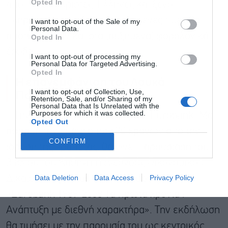
Opted In
από ποτέ, τουρίστες, Έλληνες και ξένοι,
πληρώνουν με κάρτα, οι αυξημένες τιμές θα
I want to opt-out of the Sale of my
Personal Data.
αποτυπωθούν και στα (αυξημένα) φορολογικά
Opted In
έσοδα.
I want to opt-out of processing my
Personal Data for Targeted Advertising.
Opted In
Η επανεμφάνιση του Λουκά
I want to opt-out of Collection, Use,
Παπαδήμου
Retention, Sale, and/or Sharing of my
Personal Data that Is Unrelated with the
Purposes for which it was collected.
– Την τιμητική της έχει σήμερα η Eurobank. Με
Opted Out
αφορμή την επέτειο των 30 χρόνων από την
CONFIRM
ίδρυση της Τράπεζας, θα γίνει παρουσίαση του
βιβλίου του Καθηγητή Διεθνούς Οικονομικού
Data Deletion
Data Access
Privacy Policy
Δικαίου κ. Χρήστου Βλ. Γκόρτσου, με τίτλο
«Eurobank 1989-2008 Τα πρώτα χρόνια :
Ανάπτυξη με διεθνή χαρακτήρα». Την εκδήλωση
θα τιμήσει με την παρουσία του ως κεντρικός