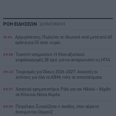
ΡΟΗ ΕΙΔΗΣΕΩΝ
ΔΗΜΟΦΙΛΗ
10:04
Αργυρόνησος: Πωλείται το ιδιωτικό νησί μετά από 60
χρόνια για 35 εκατ. ευρώ
09:56
Τεχνητή νοημοσύνη: Η Κίνα αξιοποιεί
κεφαλαιαγορές 28 τρισ. για να ανταγωνιστεί τις ΗΠΑ
09:43
Τουρισμός για Όλους 2026-2027: Ανοιχτές οι
αιτήσεις για όλα τα ΑΦΜ, πότε τα αποτελέσματα
09:37
Ασιατικά χρηματιστήρια: Ράλι για τον Nikkei – Κέρδη
σε Κίνα και Νότια Κορέα
09:33
Πετρέλαιο: Συνεχίζεται η άνοδος, στον αέρα το
άνοιγμα του Ορμούζ