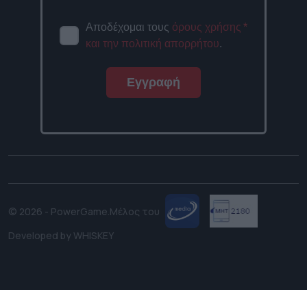
Αποδέχομαι τους
όρους χρήσης
*
και την πολιτική απορρήτου
.
Εγγραφή
© 2026 - PowerGame.
Μέλος του
Developed by
WHISKEY