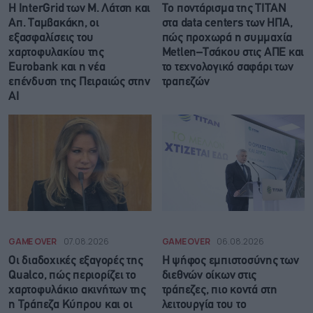
Η InterGrid των Μ. Λάτση και
Το ποντάρισμα της ΤΙΤΑΝ
Απ. Ταμβακάκη, οι
στα data centers των ΗΠΑ,
εξασφαλίσεις του
πώς προχωρά η συμμαχία
χαρτοφυλακίου της
Metlen–Τσάκου στις ΑΠΕ και
Eurobank και η νέα
το τεχνολογικό σαφάρι των
επένδυση της Πειραιώς στην
τραπεζών
ΑΙ
GAME OVER
07.08.2026
GAME OVER
06.08.2026
Οι διαδοχικές εξαγορές της
Η ψήφος εμπιστοσύνης των
Qualco, πώς περιορίζει το
διεθνών οίκων στις
χαρτοφυλάκιο ακινήτων της
τράπεζες, πιο κοντά στη
η Τράπεζα Κύπρου και οι
λειτουργία του το