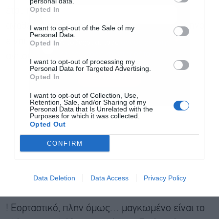
personal data.
Opted In
έτσι, πάντως, κι εφόσον δεν υπάρξει
αναθεώρηση των στοιχείων, το ΑΕΠ στο 9μηνο
I want to opt-out of the Sale of my
Personal Data.
είναι αυξημένο κατά 3,72% συγκριτικά με το
Αποδέχομαι τους
όρους χρήσης
*
Opted In
και την πολιτική απορρήτου
αντίστοιχο διάστημα του 2019.
I want to opt-out of processing my
Personal Data for Targeted Advertising.
Εγγραφή
Opted In
I want to opt-out of Collection, Use,
Retention, Sale, and/or Sharing of my
Personal Data that Is Unrelated with the
Purposes for which it was collected.
Opted Out
CONFIRM
Data Deletion
Data Access
Privacy Policy
! Εορταστικό, πλην όμως… μαγκωμένο είναι το