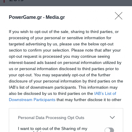
– Στο 5,87% του ΑΕΠ ανέρχεται πλέον, μετά και
PowerGame.gr -
Media.gr
το 3ο τρίμηνο (αυξημένο το ΑΕΠ κατά 2,8%
συγκριτικά με 3ο τρίμηνο 2021) ο ρυθμός
If you wish to opt-out of the sale, sharing to third parties, or
ανάπτυξης το 2022. Η χθεσινή ανακοίνωση της
processing of your personal or sensitive information for
targeted advertising by us, please use the below opt-out
ΕΛΣΤΑΤ ήρθε να ανατρέψει ένα πάγιο δεδομένο
section to confirm your selection. Please note that after your
της ελληνικής οικονομίας, ότι το 3ο τρίμηνο είναι
opt-out request is processed you may continue seeing
interest-based ads based on personal information utilized by
το καλύτερο του έτους, καθώς περιλαμβάνει
us or personal information disclosed to third parties prior to
τους τρεις μήνες αιχμής του τουρισμού (Ιούλιο,
your opt-out. You may separately opt-out of the further
disclosure of your personal information by third parties on the
Αύγουστο, Σεπτέμβριο). Σύμφωνα, όμως, με την
IAB’s list of downstream participants. This information may
ΕΛΣΤΑΤ, φέτος οι εξαγωγές υπηρεσιών (λέγε με
also be disclosed by us to third parties on the
IAB’s List of
Downstream Participants
that may further disclose it to other
τουρισμό) ήταν το 3ο τρίμηνο μειωμένες κατά
third parties.
Εγγραφή στο
-3,4% συγκριτικά με το 2ο τρίμηνο, οδηγώντας
newsletter
Personal Data Processing Opt Outs
προς τα κάτω συνολικά την οικονομία (-0,5% στο
I want to opt-out of the Sharing of my
3ο τρίμηνο συγκριτικά με το 2ο τρίμηνο). Έστω κι