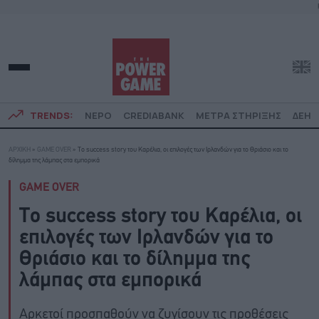
TRENDS:
ΝΕΡΟ
CREDIABANK
ΜΕΤΡΑ ΣΤΗΡΙΞΗΣ
ΔΕΗ
ΑΡΧΙΚΗ
»
GAME OVER
»
Το success story του Καρέλια, οι επιλογές των Ιρλανδών για το Θριάσιο και το
δίλημμα της λάμπας στα εμπορικά
GAME OVER
Το success story του Καρέλια, οι
επιλογές των Ιρλανδών για το
Θριάσιο και το δίλημμα της
λάμπας στα εμπορικά
Αρκετοί προσπαθούν να ζυγίσουν τις προθέσεις