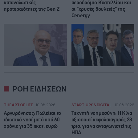
καταναλωτικές
αεροδρόμιο Καστελλίου και
προτεραιότητες της Gen Z
οι “χρυσές δουλειές” της
Cenergy
ΡΟΗ ΕΙΔΗΣΕΩΝ
THE ART OF LIFE
10.08.2026
START-UPS & DIGITAL
10.08.2026
Αργυρόνησος: Πωλείται το
Τεχνητή νοημοσύνη: Η Κίνα
ιδιωτικό νησί μετά από 60
αξιοποιεί κεφαλαιαγορές 28
χρόνια για 35 εκατ. ευρώ
τρισ. για να ανταγωνιστεί τις
ΗΠΑ