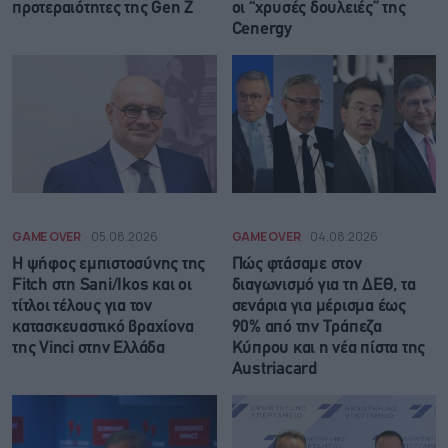
προτεραιότητες της Gen Z
οι “χρυσές δουλειές” της
Cenergy
GAME OVER
05.08.2026
GAME OVER
04.08.2026
Η ψήφος εμπιστοσύνης της
Πώς φτάσαμε στον
Fitch στη Sani/Ikos και οι
διαγωνισμό για τη ΔΕΘ, τα
τίτλοι τέλους για τον
σενάρια για μέρισμα έως
κατασκευαστικό βραχίονα
90% από την Τράπεζα
της Vinci στην Ελλάδα
Κύπρου και η νέα πίστα της
Austriacard