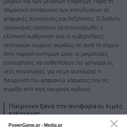
μικρών και των μεγάλων εταιρειών, παρά τη
σημαντική επιτάχυνση των επενδύσεων σε
ψηφιακές τεχνολογίες και δεξιότητες. Ο διεθνής
οργανισμός προτείνει να επικεντρωθεί η
ελληνική κυβέρνηση (και οι κυβερνήσεις
γειτονικών χωρών) ακριβώς σε αυτό το σημείο:
στην παροχή κινήτρων ώστε οι μικρότερες
επιχειρήσεις να υιοθετήσουν πιο γρήγορα τις
νέες τεχνολογίες, για να μη συνεχιστεί η
διεύρυνση του ψηφιακού χάσματος που τις
χωρίζει από τους ισχυρούς ομίλους.
Παίρνουν ξανά την ανηφόρα οι τιμές
ενέργειας
– Η μέση χονδρική του ρεύματος από τις αρχές
PowerGame.gr -
Media.gr