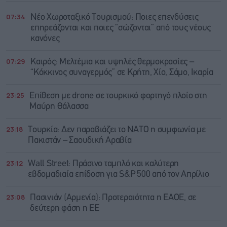
07:34
Νέο Χωροταξικό Τουρισμού: Ποιες επενδύσεις
επηρεάζονται και ποιες “σώζονται” από τους νέους
κανόνες
07:29
Καιρός: Μελτέμια και υψηλές θερμοκρασίες –
“Κόκκινος συναγερμός” σε Κρήτη, Χίο, Σάμο, Ικαρία
23:25
Επίθεση με drone σε τουρκικό φορτηγό πλοίο στη
Μαύρη Θάλασσα
23:18
Τουρκία: Δεν παραβιάζει το ΝΑΤΟ η συμφωνία με
Πακιστάν – Σαουδική Αραβία
23:12
Wall Street: Πράσινο ταμπλό και καλύτερη
εβδομαδιαία επίδοση για S&P 500 από τον Απρίλιο
23:08
Πασινιάν (Αρμενία): Προτεραιότητα η ΕΑΟΕ, σε
δεύτερη φάση η ΕΕ