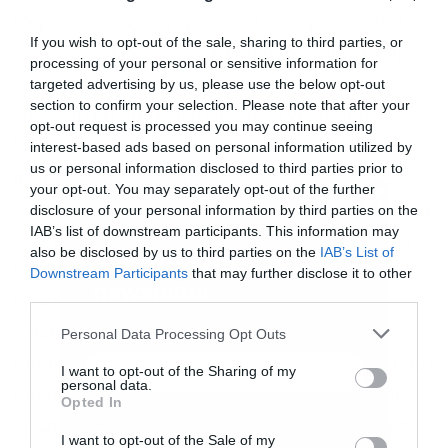
Μαρτίου «παίζει» γύρω στα 125 ευρώ και πολύ
If you wish to opt-out of the sale, sharing to third parties, or
φοβούμαστε ότι δύσκολα θα τη δούμε να πέφτει
processing of your personal or sensitive information for
targeted advertising by us, please use the below opt-out
χαμηλότερα, με εξαίρεση κάποιες ημέρες με
section to confirm your selection. Please note that after your
χαμηλότερη κατανάλωση και μεγαλύτερη
opt-out request is processed you may continue seeing
διείσδυση των ΑΠΕ. Η εικόνα από τις διεθνείς
interest-based ads based on personal information utilized by
us or personal information disclosed to third parties prior to
αγορές είναι ότι αργά ή γρήγορα η τιμή του
your opt-out. You may separately opt-out of the further
φυσικού αερίου θα αρχίσει να «τσιμπάει», ειδικά
disclosure of your personal information by third parties on the
IAB’s list of downstream participants. This information may
από τη στιγμή που οι Ευρωπαίοι θα αρχίσουν να
also be disclosed by us to third parties on the
IAB’s List of
ξαναγεμίζουν τις αποθήκες τους. Είναι
Downstream Participants
that may further disclose it to other
third parties.
Εγγραφή στο
ενδεικτικό ότι πριν καν ξεκινήσει αυτή η
newsletter
διαδικασία, τα προθεσμιακά συμβόλαια του
Personal Data Processing Opt Outs
τρίτου τριμήνου διαμορφώνονται στα 49,50 ευρώ,
I want to opt-out of the Sharing of my
personal data.
του τέταρτου τριμήνου στα 58,50 ευρώ και του
Opted In
πρώτου τριμήνου του 2024 στα 61,50 ευρώ, με
I want to opt-out of the Sale of my