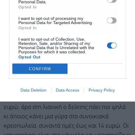
Personal Data.
ό,τι συνεπάγεται αυτό για τη χονδρική του
Αποδέχομαι τους
όρους χρήσης
*
Opted In
ρεύματος…
και την πολιτική απορρήτου
I want to opt-out of processing my
Personal Data for Targeted Advertising.
Εγγραφή
Opted In
Η μάχη του οβελία
I want to opt-out of Collection, Use,
– Η μάχη του «πασχαλινού οβελία» ξεκίνησε και
Retention, Sale, and/or Sharing of my
Personal Data that Is Unrelated with the
κακώς το αντιμετωπίζουν κάποιοι με σκωπτική
Purposes for which it was collected.
Opted Out
διάθεση. Η πρεμιέρα του «καλαθιού του Πάσχα»
CONFIRM
έδωσε λιανικές τιμές κάτω από 10 ευρώ σε
αρνιά και κατσίκια, αλλά στα σούπερ μάρκετ. Τα
επίσημα στοιχεία της Κεντρικής Αγοράς στου
Data Deletion
Data Access
Privacy Policy
Ρέντη δείχνουν επικρατούσα χονδρική τιμή στα 9
ευρώ, άρα στη λιανική ο δείκτης πάει πιο ψηλά
κι όποιος κάνει μια γύρα στα συνοικιακά
κρεοπωλεία, συναντά τιμές έως και 14 ευρώ. Οι