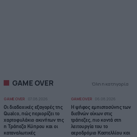
GAME OVER
Όλη η κατηγορία
GAME OVER
07.08.2026
GAME OVER
06.08.2026
Οι διαδοχικές εξαγορές της
Η ψήφος εμπιστοσύνης των
Qualco, πώς περιορίζει το
διεθνών οίκων στις
χαρτοφυλάκιο ακινήτων της
τράπεζες, πιο κοντά στη
η Τράπεζα Κύπρου και οι
λειτουργία του το
καταναλωτικές
αεροδρόμιο Καστελλίου και