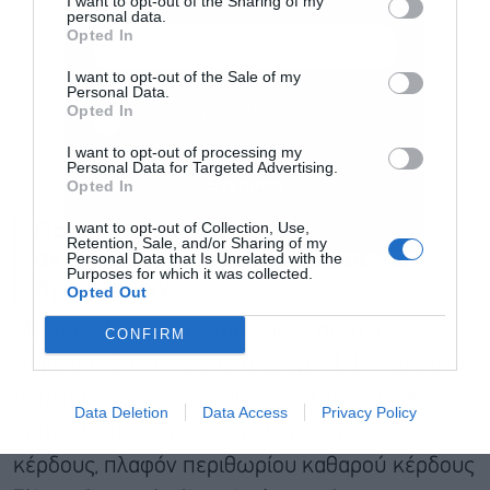
I want to opt-out of the Sharing of my
personal data.
Opted In
I want to opt-out of the Sale of my
Personal Data.
Αποδέχομαι τους
όρους χρήσης
*
Opted In
και την πολιτική απορρήτου
I want to opt-out of processing my
Personal Data for Targeted Advertising.
Εγγραφή
Opted In
Παράταση των μέτρων για την
I want to opt-out of Collection, Use,
Retention, Sale, and/or Sharing of my
ακρίβεια και τριπλασιασμός των
Personal Data that Is Unrelated with the
Purposes for which it was collected.
προστίμων
Opted Out
Με τροπολογία που κατατέθηκε αργά την
CONFIRM
Παρασκευή επεκτείνονται μέχρι 31/12/2024 όλα
τα μέτρα του υπουργείου Ανάπτυξης (καλάθι
Data Deletion
Data Access
Privacy Policy
καταναλωτή, πλαφόν περιθωρίου μικτού
κέρδους, πλαφόν περιθωρίου καθαρού κέρδους