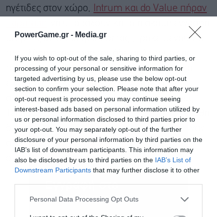
ηγέτιδες στον χώρο,
Intrum και do Value πήραν
παράταση
να υποβάλουν κάποια ακόμη έγγραφα
PowerGame.gr -
Media.gr
μέχρι τις 31 Οκτωβρίου φέτος (προκειμένου για
την πλήρη ανανέωση της άδειας λειτουργίας
If you wish to opt-out of the sale, sharing to third parties, or
τους ως διαχειριστές απαιτήσεων) αλλά αυτό
processing of your personal or sensitive information for
targeted advertising by us, please use the below opt-out
είναι ένα τυπικό βήμα που δεν έρχεται σε
section to confirm your selection. Please note that after your
αντίθεση με την απρόσκοπτη λειτουργία τους.
opt-out request is processed you may continue seeing
interest-based ads based on personal information utilized by
Τέλος καλά, όλα καλά, για τις 18 εταιρείες που θα
us or personal information disclosed to third parties prior to
διαχειρίζονται 90 δισ. ευρώ δάνεια, που έφυγαν
your opt-out. You may separately opt-out of the further
disclosure of your personal information by third parties on the
από τις τράπεζες, αλλά παραμένουν στην
IAB’s list of downstream participants. This information may
οικονομία.
also be disclosed by us to third parties on the
IAB’s List of
Downstream Participants
that may further disclose it to other
third parties.
Εγγραφή στο
newsletter
Personal Data Processing Opt Outs