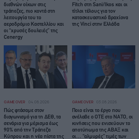
διεθνών οίκων στις
Fitch στη Sani/Ikos και οι
τράπεζες, πιο κοντά στη
τίτλοι τέλους για τον
λειτουργία του το
κατασκευαστικό βραχίονα
αεροδρόμιο Καστελλίου και
της Vinci στην Ελλάδα
οι “χρυσές δουλειές” της
Cenergy
GAME OVER
04.08.2026
GAME OVER
03.08.2026
Πώς φτάσαμε στον
Ποιο είναι το έργο που
διαγωνισμό για τη ΔΕΘ, τα
ανέλαβε ο ΟΤΕ στο NATO, οι
σενάρια για μέρισμα έως
κινήσεις που ενισχύουν το
90% από την Τράπεζα
αποτύπωμα της ΑΒΑΞ και
Κύπρου και η νέα πίστα της
οι… “αλμυρές” τιμές των