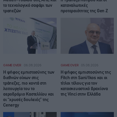
Metlen–Τσάκου στις ΑΠΕ και
η Τράπεζα Κύπρου και οι
το τεχνολογικό σαφάρι των
καταναλωτικές
τραπεζών
προτεραιότητες της Gen Z
GAME OVER
06.08.2026
GAME OVER
05.08.2026
Η ψήφος εμπιστοσύνης των
Η ψήφος εμπιστοσύνης της
διεθνών οίκων στις
Fitch στη Sani/Ikos και οι
τράπεζες, πιο κοντά στη
τίτλοι τέλους για τον
λειτουργία του το
κατασκευαστικό βραχίονα
αεροδρόμιο Καστελλίου και
της Vinci στην Ελλάδα
οι “χρυσές δουλειές” της
Cenergy