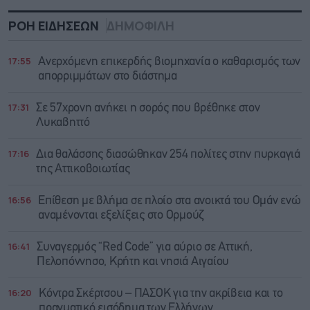
ΡΟΗ ΕΙΔΗΣΕΩΝ
ΔΗΜΟΦΙΛΗ
17:55
Ανερχόμενη επικερδής βιομηχανία ο καθαρισμός των
απορριμμάτων στο διάστημα
17:31
Σε 57χρονη ανήκει η σορός που βρέθηκε στον
Λυκαβηττό
17:16
Δια θαλάσσης διασώθηκαν 254 πολίτες στην πυρκαγιά
της Αττικοβοιωτίας
16:56
Επίθεση με βλήμα σε πλοίο στα ανοικτά του Ομάν ενώ
αναμένονται εξελίξεις στο Ορμούζ
16:41
Συναγερμός “Red Code” για αύριο σε Αττική,
Πελοπόννησο, Κρήτη και νησιά Αιγαίου
16:20
Κόντρα Σκέρτσου – ΠΑΣΟΚ για την ακρίβεια και το
πραγματικό εισόδημα των Ελλήνων