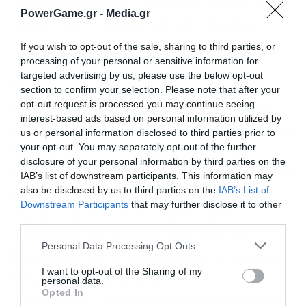
Ηχηρή η παρουσία της διοίκησης, με τους τρεις
PowerGame.gr -
Media.gr
deputy CEOs -Σταύρου Ιωάννου, Ιάκωβου
Γιαννακλή, Κώστα Βασιλείου- να δίνουν το
If you wish to opt-out of the sale, sharing to third parties, or
processing of your personal or sensitive information for
«παρών» και τον πρόεδρο της Τράπεζας, Γ.
targeted advertising by us, please use the below opt-out
Ζαννιά, να μην ξεχνά ότι προημερών ήταν 30
section to confirm your selection. Please note that after your
opt-out request is processed you may continue seeing
Οκτωβρίου και να μεταβαίνει σε σχολείο στο
interest-based ads based on personal information utilized by
Μέτσοβο, μιλώντας στους μαθητές για την έννοια
us or personal information disclosed to third parties prior to
your opt-out. You may separately opt-out of the further
της αποταμίευσης. Μια εθιμοτυπική πλέον
disclosure of your personal information by third parties on the
αποστολή της Eurobank, που προωθεί τον θεσμό
IAB’s list of downstream participants. This information may
also be disclosed by us to third parties on the
IAB’s List of
της αποταμίευσης σε απομακρυσμένα χωριά,
Εγγραφή στο
Downstream Participants
that may further disclose it to other
newsletter
μοιράζοντας σε μαθητές παραδοσιακούς
third parties.
μεταλλικούς κουμπαράδες, εκείνους που…
Personal Data Processing Opt Outs
θυμούνται οι παλιοί και μαθαίνουν οι νεότεροι.
I want to opt-out of the Sharing of my
Άλλωστε, ο κουμπαράς του παλιού
personal data.
Opted In
Ταχυδρομικού Ταμιευτηρίου έγινε κληρονομιά