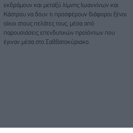
εκδράμουν και μεταξύ λίμνης Ιωαννίνων και
Κάστρου να δουν τι προσφέρουν διάφοροι ξένοι
οίκοι στους πελάτες τους, μέσα από
παρουσιάσεις επενδυτικών προϊόντων που
έγιναν μέσα στο Σαββατοκύριακο.