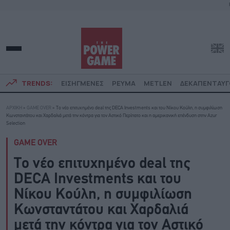
TRENDS:
ΕΙΣΗΓΜΕΝΕΣ
ΡΕΥΜΑ
METLEN
ΔΕΚΑΠΕΝΤΑΥ
ΑΡΧΙΚΗ
»
GAME OVER
»
Το νέο επιτυχημένο deal της DECA Investments και του Νίκου Κούλη, η συμφιλίωση
Κωνσταντάτου και Χαρδαλιά μετά την κόντρα για τον Αστικό Περίπατο και η αμερικανική επένδυση στην Azur
Selection
GAME OVER
Το νέο επιτυχημένο deal της
DECA Investments και του
Νίκου Κούλη, η συμφιλίωση
Κωνσταντάτου και Χαρδαλιά
μετά την κόντρα για τον Αστικό