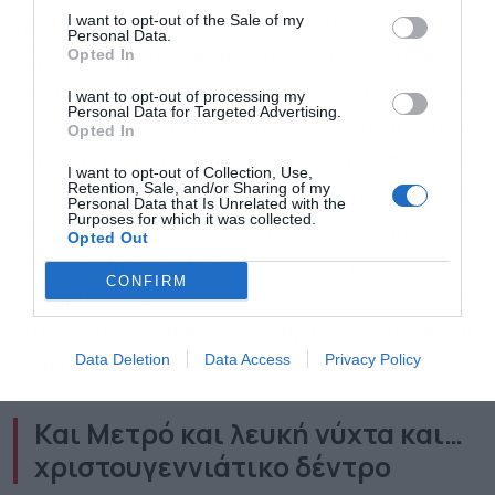
Αποδέχομαι τους
όρους χρήσης
*
I want to opt-out of the Sale of my
για τη Eurobank, ως πεποίθηση και ιδέα, διότι
και την πολιτική απορρήτου
Personal Data.
Opted In
πέραν της χρησιμότητας (και της σπανιότητας
Εγγραφή
πλέον) των κουμπαράδων αυτών, εξαγόρασε το
I want to opt-out of processing my
Personal Data for Targeted Advertising.
ίδιο το Ταχυδρομικό Ταμιευτήριο. Έντεκα χρόνια
Opted In
πέρασαν από τότε που ολοκληρώθηκε η νομική
I want to opt-out of Collection, Use,
Retention, Sale, and/or Sharing of my
συγχώνευση Eurobank με το Νέο Ταχυδρομικό
Personal Data that Is Unrelated with the
Purposes for which it was collected.
Ταμιευτήριο. Ήταν, όπως βρήκα στα κιτάπια μου,
Opted Out
27 Δεκεμβρίου 2013, ενάμισι έτος πριν από την
CONFIRM
αποφράδα μέρα των capital controls… Ίσως αν
είχαμε τότε γεμάτους κουμπαράδες σπίτι μας, να
Data Deletion
Data Access
Privacy Policy
είμασταν πιο ήρεμοι…
Και Μετρό και λευκή νύχτα και…
χριστουγεννιάτικο δέντρο