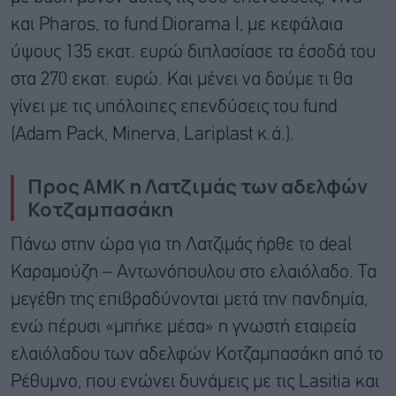
και Pharos, το fund Diorama I, με κεφάλαια
ύψους 135 εκατ. ευρώ διπλασίασε τα έσοδά του
στα 270 εκατ. ευρώ. Και μένει να δούμε τι θα
γίνει με τις υπόλοιπες επενδύσεις του fund
(Adam Pack, Minerva, Lariplast κ.ά.).
Προς ΑΜΚ η Λατζιμάς των αδελφών
Κοτζαμπασάκη
Πάνω στην ώρα για τη Λατζιμάς ήρθε το deal
Καραμούζη – Αντωνόπουλου στο ελαιόλαδο. Τα
μεγέθη της επιβραδύνονται μετά την πανδημία,
ενώ πέρυσι «μπήκε μέσα» η γνωστή εταιρεία
ελαιόλαδου των αδελφών Κοτζαμπασάκη από το
Ρέθυμνο, που ενώνει δυνάμεις με τις Lasitia και