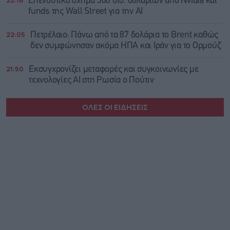
22:16
Επενδυτικό σχήμα 500 δισ. δολαρίων από Nvidia και
funds της Wall Street για την AI
22:05
Πετρέλαιο: Πάνω από τα 87 δολάρια το Brent καθώς
δεν συμφώνησαν ακόμα ΗΠΑ και Ιράν για το Ορμούζ
21:50
Εκσυγχρονίζει μεταφορές και συγκοινωνίες με
τεχνολογίες AI στη Ρωσία ο Πούτιν
ΟΛΕΣ ΟΙ ΕΙΔΗΣΕΙΣ