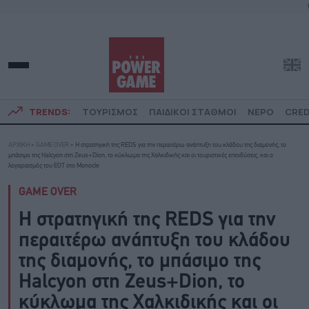
TRENDS:
ΤΟΥΡΙΣΜΟΣ
ΠΑΙΔΙΚΟΙ ΣΤΑΘΜΟΙ
ΝΕΡΟ
CRED
ΑΡΧΙΚΗ
»
GAME OVER
»
H στρατηγική της REDS για την περαιτέρω ανάπτυξη του κλάδου της διαμονής, το
μπάσιμο της Halcyon στη Zeus+Dion, το κύκλωμα της Χαλκιδικής και οι τουριστικές επενδύσεις, και ο
λογαριασμός του ΕΟΤ στο Monocle
GAME OVER
H στρατηγική της REDS για την
περαιτέρω ανάπτυξη του κλάδου
της διαμονής, το μπάσιμο της
Halcyon στη Zeus+Dion, το
κύκλωμα της Χαλκιδικής και οι