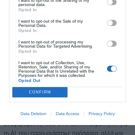
I want to opt-out of the Sharing of my
personal data.
Υπουργικού Συμβουλίου, έγινε στο πλαίσιο του
Opted In
συνεδρίου της Google «AI Connect» και
I want to opt-out of the Sale of my
συνδιοργανώθηκε από την Ειδική Γραμματεία
Personal Data.
Αποδέχομαι τους
όρους χρήσης
*
Opted In
Μακροπρόθεσμου Σχεδιασμού και τον
και την πολιτική απορρήτου
I want to opt-out of processing my
αμερικανικό κολοσσό τεχνολογίας.
Personal Data for Targeted Advertising.
Εγγραφή
Opted In
Το αντικείμενο του σεμιναρίου αφορούσε τον
I want to opt-out of Collection, Use,
Retention, Sale, and/or Sharing of my
τρόπο με τον οποίο η τεχνητή νοημοσύνη μπορεί
Personal Data that Is Unrelated with the
Purposes for which it was collected.
να βοηθήσει μέσω διάφορων εφαρμογών στη
Opted Out
βελτίωση των δημόσιων πολιτικών. «Στις
CONFIRM
υποδομές τεχνητής νοημοσύνης η Ελλάδα πια
“παίζει” στο ευρωπαϊκό Champions League»,
Data Deletion
Data Access
Privacy Policy
σχολίασε μετά το σεμινάριο ο κ. Μητσοτάκης,
αναφερόμενος τόσο στην Εθνική Στρατηγική για
το ΑΙ, που παρουσιάστηκε πρόσφατα, αλλά και