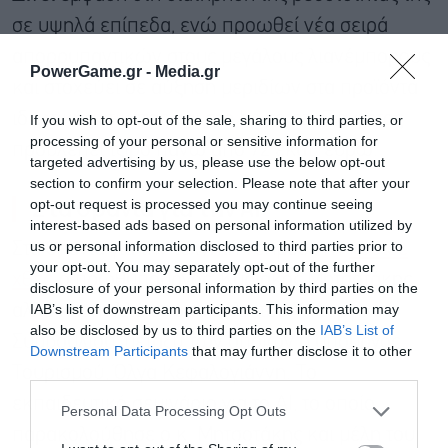
σε υψηλά επίπεδα, ενώ προωθεί νέα σειρά
απορρυπαντικών στους μεγάλους λιανέμπορους
PowerGame.gr -
Media.gr
και στοχεύει σε αύξηση μεριδίων στα προϊόντα
ιδιωτικής ετικέτας και στη ho.re.ca. Για φέτος
If you wish to opt-out of the sale, sharing to third parties, or
processing of your personal or sensitive information for
προβλέπει τζίρο πάνω από 72 εκατ. ευρώ.
targeted advertising by us, please use the below opt-out
section to confirm your selection. Please note that after your
Στα θρανία για την ΑΙ
opt-out request is processed you may continue seeing
interest-based ads based on personal information utilized by
us or personal information disclosed to third parties prior to
Στα θρανία για την τεχνητή νοημοσύνη
κάθισε
your opt-out. You may separately opt-out of the further
χθες
ο πρωθυπουργός, Κυριάκος Μητσοτάκης,
disclosure of your personal information by third parties on the
IAB’s list of downstream participants. This information may
αλλά και πολλά από τα μέλη του Υπουργικού
also be disclosed by us to third parties on the
IAB’s List of
Συμβουλίου, μεταξύ των οποίων η υπουργός
Downstream Participants
that may further disclose it to other
third parties.
Τουρισμού, Όλγα Κεφαλογιάννη. Το
Εγγραφή στο
εκπαιδευτικό σεμινάριο για το ΑΙ, το οποίο
newsletter
Personal Data Processing Opt Outs
παρακολούθησε ο κ. Μητσοτάκης και μέλη του