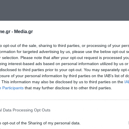
e.gr -
Media.gr
to opt-out of the sale, sharing to third parties, or processing of your per
formation for targeted advertising by us, please use the below opt-out s
r selection. Please note that after your opt-out request is processed y
eing interest-based ads based on personal information utilized by us or
disclosed to third parties prior to your opt-out. You may separately opt-
losure of your personal information by third parties on the IAB’s list of
. This information may also be disclosed by us to third parties on the
IA
Participants
that may further disclose it to other third parties.
ει ένα νέο ταμείο για τη χρηματοδότηση
λλων επενδύσεων με στόχο τη διασφάλιση της
ή. Η Αττική, η περιοχή γύρω από την Αθήνα,
l Data Processing Opt Outs
Εγγραφή στο
ως περιοχές με έλλειψη νερού, ώστε να
newsletter
o opt-out of the Sharing of my personal data.
 Πρωθυπουργού ανακοίνωσε ότι ο ίδιος θα