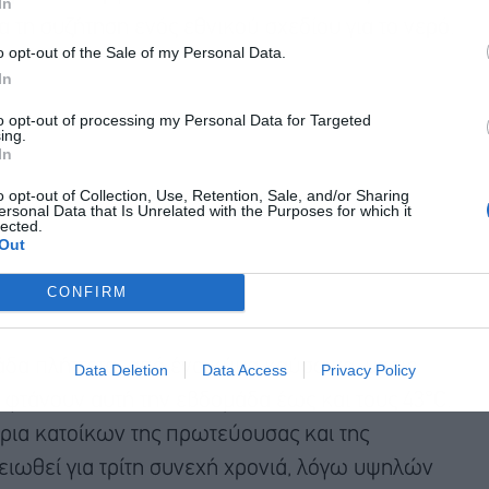
In
 τη συζήτηση ενός εθνικού σχεδίου για το νερό.
o opt-out of the Sale of my Personal Data.
In
Αποδέχομαι τους
όρους χρήσης
*
to opt-out of processing my Personal Data for Targeted
ing.
και την πολιτική απορρήτου
In
Εγγραφή
o opt-out of Collection, Use, Retention, Sale, and/or Sharing
ersonal Data that Is Unrelated with the Purposes for which it
lected.
Out
CONFIRM
δα πλήττεται από ένα κύμα καύσωνα, με τις
Data Deletion
Data Access
Privacy Policy
φτάνουν αυτή την εβδομάδα έως και τους 43°C.
ύρια κατοίκων της πρωτεύουσας και της
ειωθεί για τρίτη συνεχή χρονιά, λόγω υψηλών