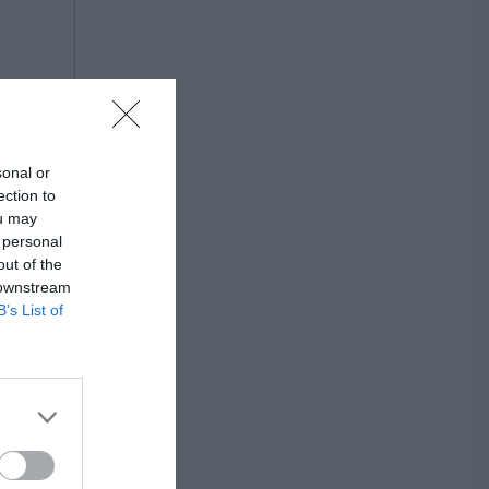
sonal or
ection to
ou may
 personal
out of the
 downstream
B’s List of