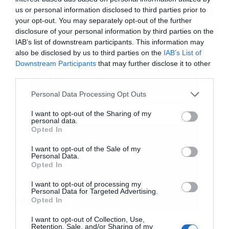
us or personal information disclosed to third parties prior to
διαφάνεια, καινοτόμα προϊόντα και ψηφιακά
your opt-out. You may separately opt-out of the further
εργαλεία που ενισχύουν την ενεργή τους
disclosure of your personal information by third parties on the
IAB’s list of downstream participants. This information may
συμμετοχή στην αγορά.
also be disclosed by us to third parties on the
IAB’s List of
Downstream Participants
that may further disclose it to other
third parties.
Εγγραφή στο
newsletter
Personal Data Processing Opt Outs
I want to opt-out of the Sharing of my
personal data.
Opted In
I want to opt-out of the Sale of my
Personal Data.
Αποδέχομαι τους
όρους χρήσης
*
Opted In
και την πολιτική απορρήτου
I want to opt-out of processing my
Personal Data for Targeted Advertising.
Εγγραφή
Opted In
Διαβάστε επίσης
I want to opt-out of Collection, Use,
Retention, Sale, and/or Sharing of my
ΔΕΔΔΗΕ: “Πράσινο φως” από ΡΑΑΕΥ για