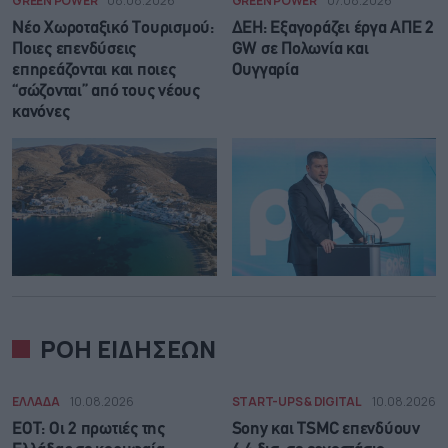
GREEN POWER
08.08.2026
GREEN POWER
07.08.2026
Νέο Χωροταξικό Τουρισμού:
ΔΕΗ: Εξαγοράζει έργα ΑΠΕ 2
Ποιες επενδύσεις
GW σε Πολωνία και
επηρεάζονται και ποιες
Ουγγαρία
“σώζονται” από τους νέους
κανόνες
ΡΟΗ ΕΙΔΗΣΕΩΝ
ΕΛΛΑΔΑ
10.08.2026
START-UPS & DIGITAL
10.08.2026
ΕΟΤ: Οι 2 πρωτιές της
Sony και TSMC επενδύουν