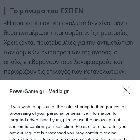
Το μήνυμα του ΕΣΠΕΝ
«Η προστασία του καταναλωτή δεν είναι μόνο
θέμα ενημέρωσης και συμβατικής προστασίας.
Χρειάζονται πρωτοβουλίες για την αντιμετώπιση
των δομικών ανισορροπιών της αγοράς, οι
οποίες επιβαρύνουν τους λογαριασμούς και
περιορίζουν τις επιλογές των καταναλωτών»,
ανέφερε χαρακτηριστικά ο κ. Παπαμιχαήλ.
PowerGame.gr -
Media.gr
Καταλήγοντας, σημείωσε ότι ο ΕΣΠΕΝ θα
If you wish to opt-out of the sale, sharing to third parties, or
παραμείνει ενεργός στον διάλογο με
processing of your personal or sensitive information for
τεκμηριωμένες προτάσεις, ενώ οι ανεξάρτητοι
targeted advertising by us, please use the below opt-out
section to confirm your selection. Please note that after your
προμηθευτές ενέργειας που εκπροσωπεί θα
opt-out request is processed you may continue seeing
συνεχίσουν να στηρίζουν τους καταναλωτές με
interest-based ads based on personal information utilized by