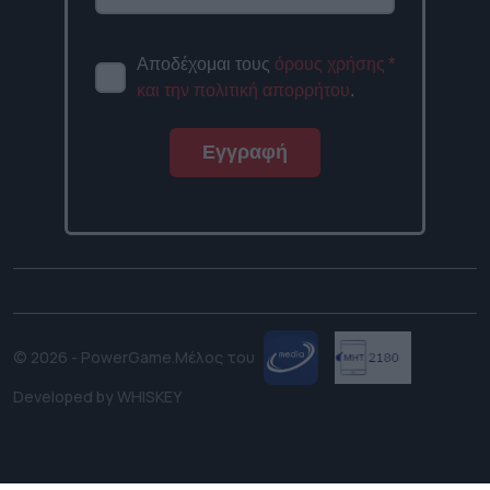
Αποδέχομαι τους
όρους χρήσης
*
και την πολιτική απορρήτου
.
Εγγραφή
© 2026 - PowerGame.
Μέλος του
Developed by
WHISKEY