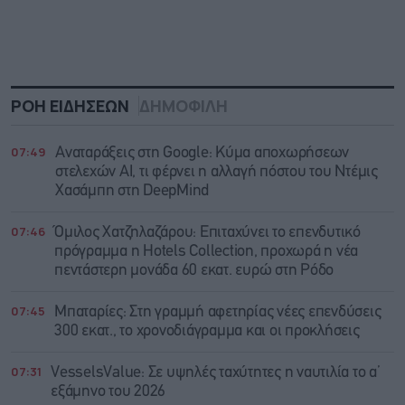
ΡΟΗ ΕΙΔΗΣΕΩΝ
ΔΗΜΟΦΙΛΗ
07:49
Αναταράξεις στη Google: Κύμα αποχωρήσεων
στελεχών AI, τι φέρνει η αλλαγή πόστου του Ντέμις
Χασάμπη στη DeepMind
07:46
Όμιλος Χατζηλαζάρου: Επιταχύνει το επενδυτικό
πρόγραμμα η Hotels Collection, προχωρά η νέα
πεντάστερη μονάδα 60 εκατ. ευρώ στη Ρόδο
07:45
Μπαταρίες: Στη γραμμή αφετηρίας νέες επενδύσεις
300 εκατ., το χρονοδιάγραμμα και οι προκλήσεις
07:31
VesselsValue: Σε υψηλές ταχύτητες η ναυτιλία το α’
εξάμηνο του 2026