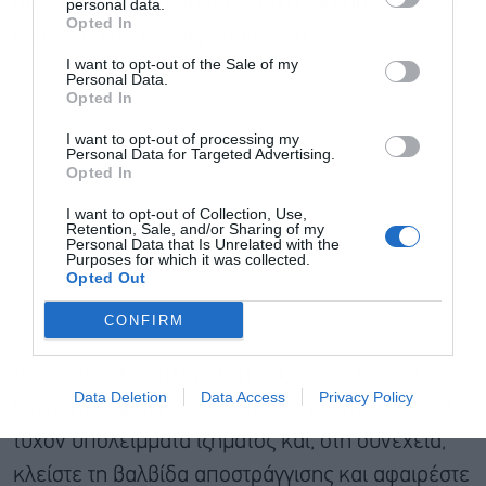
συνέχεια, ανοίξτε τη βαλβίδα αποστράγγισης για
personal data.
Opted In
να αδειάσετε τον θερμοσίφωνα.
I want to opt-out of the Sale of my
Personal Data.
Opted In
I want to opt-out of processing my
Personal Data for Targeted Advertising.
Opted In
I want to opt-out of Collection, Use,
Retention, Sale, and/or Sharing of my
Personal Data that Is Unrelated with the
Purposes for which it was collected.
Opted Out
CONFIRM
Αφού αδειάσει πλήρως η δεξαμενή, ανοίξτε
Data Deletion
Data Access
Privacy Policy
ξανά την παροχή κρύου νερού για να ξεπλύνετε
τυχόν υπολείμματα ιζήματος και, στη συνέχεια,
κλείστε τη βαλβίδα αποστράγγισης και αφαιρέστε