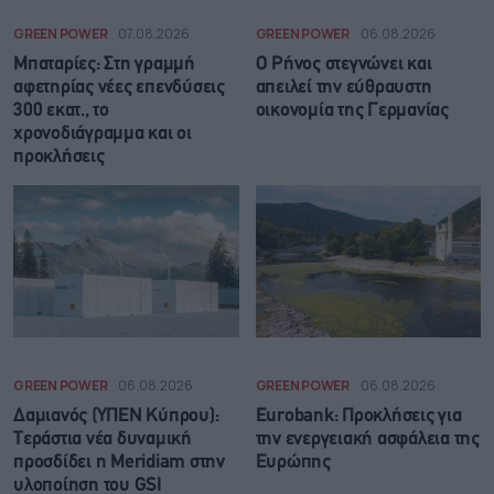
GREEN POWER
07.08.2026
GREEN POWER
06.08.2026
Μπαταρίες: Στη γραμμή
Ο Ρήνος στεγνώνει και
αφετηρίας νέες επενδύσεις
απειλεί την εύθραυστη
300 εκατ., το
οικονομία της Γερμανίας
χρονοδιάγραμμα και οι
προκλήσεις
GREEN POWER
06.08.2026
GREEN POWER
06.08.2026
Δαμιανός (ΥΠΕΝ Κύπρου):
Eurobank: Προκλήσεις για
Τεράστια νέα δυναμική
την ενεργειακή ασφάλεια της
προσδίδει η Meridiam στην
Ευρώπης
υλοποίηση του GSI