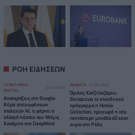
ΡΟΗ ΕΙΔΗΣΕΩΝ
START-UPS &
ΑΚΙΝΗΤΑ
07.08.2026
07.08.2026
DIGITAL
Όμιλος Χατζηλαζάρου:
Αναταράξεις στη Google:
Επιταχύνει το επενδυτικό
Κύμα αποχωρήσεων
πρόγραμμα η Hotels
στελεχών AI, τι φέρνει η
Collection, προχωρά η νέα
αλλαγή πόστου του Ντέμις
πεντάστερη μονάδα 60 εκατ.
Χασάμπη στη DeepMind
ευρώ στη Ρόδο