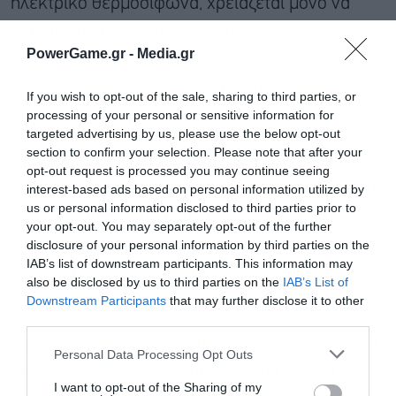
ηλεκτρικό θερμοσίφωνα, χρειάζεται μόνο να
διακόψετε την παροχή ρεύματος.
PowerGame.gr -
Media.gr
Στη συνέχεια, κλείστε τη βαλβίδα εισόδου κρύου
νερού που βρίσκεται στο πάνω μέρος του
If you wish to opt-out of the sale, sharing to third parties, or
θερμοσίφωνα.
processing of your personal or sensitive information for
targeted advertising by us, please use the below opt-out
section to confirm your selection. Please note that after your
Εντοπίστε τη βαλβίδα αποστράγγισης στο κάτω
opt-out request is processed you may continue seeing
μέρος του θερμοσίφωνα, στη συνέχεια συνδέστε
interest-based ads based on personal information utilized by
us or personal information disclosed to third parties prior to
έναν εύκαμπτο σωλήνα κήπου και περάστε τον
your opt-out. You may separately opt-out of the further
εύκαμπτο σωλήνα σε μια κατάλληλη θέση
disclosure of your personal information by third parties on the
IAB’s list of downstream participants. This information may
αποστράγγισης, όπως έναν κοντινό νεροχύτη
also be disclosed by us to third parties on the
IAB’s List of
πλυντηρίων ή ακόμα και σε εξωτερικό χώρο.
Downstream Participants
that may further disclose it to other
third parties.
Ανοίξτε μια βρύση ζεστού νερού στο σπίτι για να
Personal Data Processing Opt Outs
εκτονώσετε την πίεση στο σύστημα και, στη
I want to opt-out of the Sharing of my