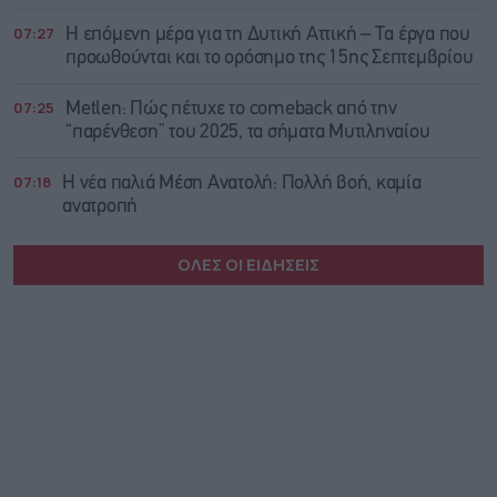
07:27
Η επόμενη μέρα για τη Δυτική Αττική – Τα έργα που
προωθούνται και το ορόσημο της 15ης Σεπτεμβρίου
07:25
Metlen: Πώς πέτυχε το comeback από την
“παρένθεση” του 2025, τα σήματα Μυτιληναίου
07:18
Η νέα παλιά Μέση Ανατολή: Πολλή βοή, καμία
ανατροπή
ΟΛΕΣ ΟΙ ΕΙΔΗΣΕΙΣ