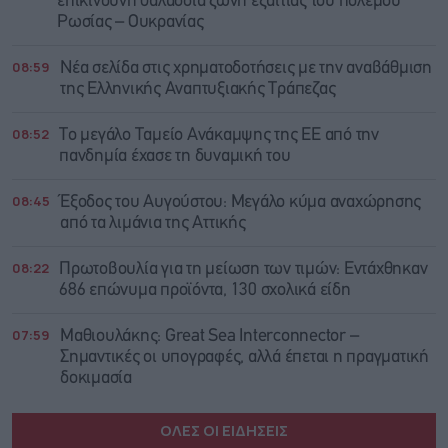
επικίνδυνη θαλάσσια ζώνη εξαιτίας του πολέμου
Ρωσίας – Ουκρανίας
08:59
Νέα σελίδα στις χρηματοδοτήσεις με την αναβάθμιση
της Ελληνικής Αναπτυξιακής Τράπεζας
08:52
Το μεγάλο Ταμείο Ανάκαμψης της ΕΕ από την
πανδημία έχασε τη δυναμική του
08:45
Έξοδος του Αυγούστου: Μεγάλο κύμα αναχώρησης
από τα λιμάνια της Αττικής
08:22
Πρωτοβουλία για τη μείωση των τιμών: Εντάχθηκαν
686 επώνυμα προϊόντα, 130 σχολικά είδη
07:59
Μαθιουλάκης: Great Sea Interconnector –
Σημαντικές οι υπογραφές, αλλά έπεται η πραγματική
δοκιμασία
ΟΛΕΣ ΟΙ ΕΙΔΗΣΕΙΣ