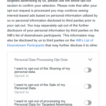
targeted advertising by us, please use the below opt-out
προειδοποιεί για τους κινδύνους που
section to confirm your selection. Please note that after your
εγκυμονούν οι περικοπές ΑΠΕ που αυξάνονται
opt-out request is processed you may continue seeing
interest-based ads based on personal information utilized by
εκθετικά (καθώς συνεχίζουν να μπαίνουν μαζικά
us or personal information disclosed to third parties prior to
πράσινα έργα, ιδίως φωτοβολταϊκά στο σύστημα,
your opt-out. You may separately opt-out of the further
disclosure of your personal information by third parties on the
ενώ η ζήτηση παραμένει σταθερή τα τελευταία
IAB’s list of downstream participants. This information may
χρόνια), ενώ η αποθήκευση που θα μπορούσε
also be disclosed by us to third parties on the
IAB’s List of
να δώσει λύση ουσιαστικά τώρα μπαίνει στη
Downstream Participants
that may further disclose it to other
third parties.
Εγγραφή στο
γραμμή αφετηρίας. Πιο συγκεκριμένα, κάνει
newsletter
Personal Data Processing Opt Outs
λόγο για σοβαρό κίνδυνο αποσταθεροποίησης
της εγχώριας αγοράς ΑΠΕ, συνδέοντας ευθέως
I want to opt-out of the Sharing of my
personal data.
τις αυξανόμενες περικοπές παραγωγής με
Opted In
πιθανό κύμα μη εξυπηρετούμενων δανείων
I want to opt-out of the Sale of my
Personal Data.
ύψους έως και 25 δισ. ευρώ στο τραπεζικό
Αποδέχομαι τους
όρους χρήσης
*
Opted In
σύστημα. Και τούτο διότι η πλειονότητα των
και την πολιτική απορρήτου
I want to opt-out of processing my
έργων ΑΠΕ έχει χρηματοδοτηθεί με υψηλή
Personal Data for Targeted Advertising.