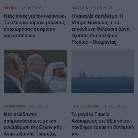
ΔΙΕΘΝΗ
08.08.2026
ΝΑΥΤΙΛΙΑ
08.08.2026
Νέες σκιές για τον Ινφαντίνο:
Η ναυτιλία σε πόλεμο: Η
Το πλουσιοπάροχο μπόνους
Μαύρη Θάλασσα, η πιο
αποχώρησης σε πρώην
επικίνδυνη θαλάσσια ζώνη
γραμματέα του
εξαιτίας του πολέμου
Ρωσίας – Ουκρανίας
ΟΙΚΟΝΟΜΙΑ
08.08.2026
THE ECONOMIST
08.08.2026
Νέα σελίδα στις
Το μεγάλο Ταμείο
χρηματοδοτήσεις με την
Ανάκαμψης της ΕΕ από την
αναβάθμιση της Ελληνικής
πανδημία έχασε τη δυναμική
Αναπτυξιακής Τράπεζας
του