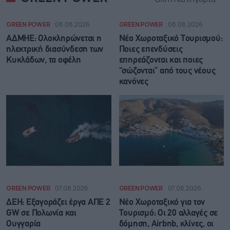
GREEN POWER
08.08.2026
GREEN POWER
08.08.2026
ΑΔΜΗΕ: Ολοκληρώνεται η
Νέο Χωροταξικό Τουρισμού:
ηλεκτρική διασύνδεση των
Ποιες επενδύσεις
Κυκλάδων, τα οφέλη
επηρεάζονται και ποιες
“σώζονται” από τους νέους
κανόνες
GREEN POWER
07.08.2026
GREEN POWER
07.08.2026
ΔΕΗ: Εξαγοράζει έργα ΑΠΕ 2
Νέο Χωροταξικό για τον
GW σε Πολωνία και
Τουρισμό: Οι 20 αλλαγές σε
Ουγγαρία
δόμηση, Airbnb, κλίνες, οι