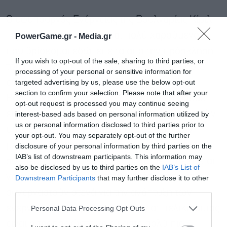
Ο υφυπουργός Ενέργειας της Βουλγαρίας Κίριλ
Τεμέλκοφ ανέφερε: «Είμαι πολύ χαρούμενος
PowerGame.gr -
Media.gr
που βρίσκομαι εδώ, έπειτα από την πρόσκληση
If you wish to opt-out of the sale, sharing to third parties, or
του υπουργού κ. Παπασταύρου. Βρισκόμαστε
processing of your personal or sensitive information for
targeted advertising by us, please use the below opt-out
εδώ μαζί με τους συναδέλφους μας από τη
section to confirm your selection. Please note that after your
Βόρεια Μακεδονία και τη Σερβία. Συζητήσαμε
opt-out request is processed you may continue seeing
εκτενώς για την ολοκλήρωση των ενεργειακών
interest-based ads based on personal information utilized by
us or personal information disclosed to third parties prior to
υποδομών και την ενοποίηση των αγορών
your opt-out. You may separately opt-out of the further
μεταξύ των χωρών μας και καταλήξαμε στο
disclosure of your personal information by third parties on the
IAB’s list of downstream participants. This information may
συμπέρασμα ότι όλες αυτές οι χώρες χρειάζεται
also be disclosed by us to third parties on the
IAB’s List of
να αναπτύξουν πολύ στενές σχέσεις και να
Downstream Participants
that may further disclose it to other
third parties.
Εγγραφή στο
συνεργαστούν στενά για την ανάπτυξη των
newsletter
ενεργειακών μας συστημάτων, γιατί τελικά αυτός
Personal Data Processing Opt Outs
είναι ο τρόπος ώστε να είμαστε πολύ πιο