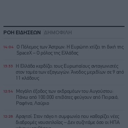
ΡΟΗ ΕΙΔΗΣΕΩΝ
ΔΗΜΟΦΙΛΗ
14:04
Ο Πόλεμος των Άστρων: Η Ευρώπη χτίζει τη δική της
SpaceX – Ο ρόλος της Ελλάδας
13:33
Η Ελλάδα κερδίζει τους Ευρωπαίους ανταγωνιστές
στον τομέα των εξαγωγών: Άνοδος μεριδίων σε 9 από
11 κλάδους
12:54
Μεγάλη έξοδος των εκδρομέων του Αυγούστου:
Πάνω από 100.000 επιβάτες φεύγουν από Πειραιά,
Ραφήνα, Λαύριο
12:28
Αραγτσί: Στον πάγο η συμφωνία που καθορίζει νέες
διαδρομές ναυσιπλοΐας – Δεν συζητάμε όσο οι ΗΠΑ