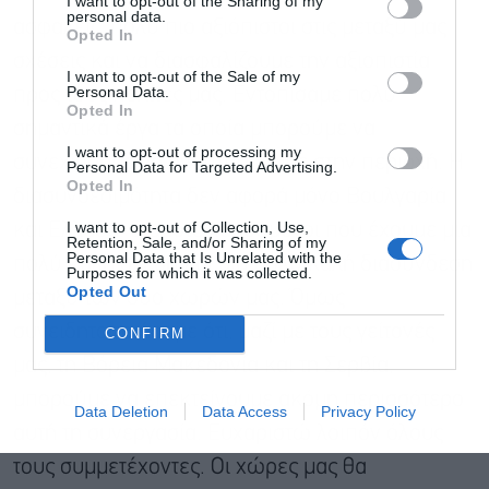
I want to opt-out of the Sharing of my
personal data.
ασφαλείς, πολύ πιο αξιόπιστοι στις μεταξύ μας
Opted In
σχέσεις και να διασφαλίζουμε την αξιοπιστία
I want to opt-out of the Sale of my
Personal Data.
προς τους πολίτες μας. Εντοπίσαμε πολύ
Αποδέχομαι τους
όρους χρήσης
*
Opted In
σημαντικά έργα τα οποία μπορούμε να
και την πολιτική απορρήτου
I want to opt-out of processing my
συνεχίσουμε να αναπτύσσουμε στην περιοχή. Η
Personal Data for Targeted Advertising.
Εγγραφή
Opted In
διασυνδεσιμότητα δεν αφορά μόνο Βουλγαρία
I want to opt-out of Collection, Use,
και Ελλάδα. Είμαστε χαρούμενοι που έχουμε μια
Retention, Sale, and/or Sharing of my
Personal Data that Is Unrelated with the
πολύ καλή σχέση και μια πολύ καλή διασύνδεση
Purposes for which it was collected.
Opted Out
μεταξύ των δύο χωρών μας. Όμως
συνειδητοποιήσαμε ότι, μαζί με τους γείτονές
CONFIRM
μας, τη Βόρεια Μακεδονία και τη Σερβία,
μπορούμε να επεκτείνουμε ακόμη περισσότερο
Data Deletion
Data Access
Privacy Policy
αυτή τη συνεργασία. Ευχαριστώ λοιπόν όλους
τους συμμετέχοντες. Οι χώρες μας θα