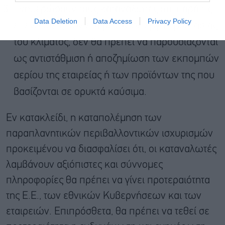
Ενημερώσουν τους καταναλωτές ότι, παρά τις
Data Deletion
Data Access
Privacy Policy
επενδύσεις των εταιρειών σε έργα προστασίας
του κλίματος, δεν θα πρέπει να παρουσιάζονται
ως αντιστάθμιση ή αποζημίωση των εκπομπών
αερίου της εταιρείας ή των προϊόντων της που
βασίζονται σε ορυκτά καύσιμα.
Εν κατακλείδι, η καταπολέμηση των
παραπλανητικών περιβαλλοντικών ισχυρισμών
προκειμένου να διασφαλίσει ότι, οι καταναλωτές
λαμβάνουν αξιόπιστες και σύννομες
πληροφορίες θα πρέπει να γίνει προτεραιότητα
της Ε.Ε., των εθνικών Κυβερνήσεων και των
εταιρειών. Επιπρόσθετα, θα πρέπει να τεθεί σε