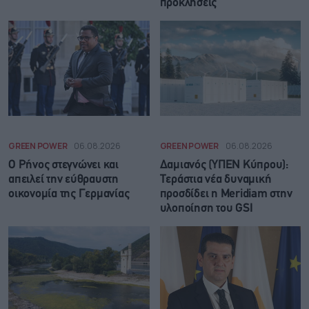
προκλήσεις
GREEN POWER
06.08.2026
GREEN POWER
06.08.2026
Ο Ρήνος στεγνώνει και
Δαμιανός (ΥΠΕΝ Κύπρου):
απειλεί την εύθραυστη
Τεράστια νέα δυναμική
οικονομία της Γερμανίας
προσδίδει η Meridiam στην
υλοποίηση του GSI