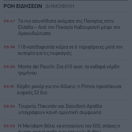
ΡΟΗ ΕΙΔΗΣΕΩΝ
ΔΗΜΟΦΙΛΗ
09:47
Τα πιο ασυνήθιστα ονόματα της Παναγίας στην
Ελλάδα – Από την Παναγία Καβουριανή μέχρι την
Αρκουδιώτισσα
09:36
118 κατεδαφιστέα κτίρια σε 6 περιφέρειες μετά την
αυτοψία για τις πυρκαγιές
09:29
Monte dei Paschi: Στα 610 εκατ. τα καθαρά κέρδη
τριμήνου
09:15
Κέρδη ρεκόρ για την Allianz, η Pimco προσέλκυσε
εισροές 32 δισ.
09:04
Τουρκία, Πακιστάν και Σαουδική Αραβία
υπογράφουν κοινή αμυντική συμφωνία
09:03
Η Meridiam θέλει να επιταχύνει τον GSI, στόχος η