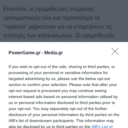
Επιπλέον, οι προμηθευτές ενέργειας
χρησιμοποιούν όλο και περισσότερο το
“πράσινο” μάρκετινγκ για να επηρεάσουν τις
επιλογές των καταναλωτών. Οι προμηθευτές
καθ’ ότι η ενέργεια είναι ένας τομέας με υψηλή
PowerGame.gr -
Media.gr
ρύπανση, θα πρέπει να είναι ιδιαίτερα
προσεκτικοί όταν διατυπώνουν ισχυρισμούς
If you wish to opt-out of the sale, sharing to third parties, or
βιωσιμότητας. Οι δραστηριότητές τους
processing of your personal or sensitive information for
targeted advertising by us, please use the below opt-out
εξακολουθούν να έχουν σημαντικό αρνητικό
section to confirm your selection. Please note that after your
αντίκτυπο στο περιβάλλον, καθώς
opt-out request is processed you may continue seeing
interest-based ads based on personal information utilized by
εξακολουθούν να εξαρτώνται σε μεγάλο βαθμό
us or personal information disclosed to third parties prior to
από τα ορυκτά καύσιμα, τα οποία συμβάλλουν
your opt-out. You may separately opt-out of the further
disclosure of your personal information by third parties on the
σημαντικά στην κλιματική αλλαγή.
IAB’s list of downstream participants. This information may
also be disclosed by us to third parties on the
IAB’s List of