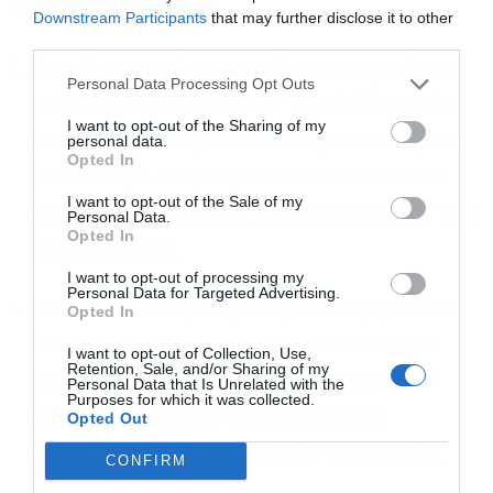
Καλούμε τις αρχές να:
Downstream Participants
that may further disclose it to other
third parties.
Απαιτήσουν από τις εταιρείες να σταματήσουν
Personal Data Processing Opt Outs
τη χρήση παραπλανητικών περιβαλλοντικών
I want to opt-out of the Sharing of my
personal data.
ισχυρισμών. Θα πρέπει να ελέγχουν τη χρήση
Opted In
των εν λόγω ισχυρισμών και να επιβάλλουν
I want to opt-out of the Sale of my
πρόστιμα στις εταιρείες εάν συνεχίσουν να τους
Personal Data.
Opted In
χρησιμοποιούν.
I want to opt-out of processing my
Personal Data for Targeted Advertising.
Ζητήσουν από τις εταιρείες να αποζημιώσουν
Opted In
τους καταναλωτές για την επιπλέον υψηλή
I want to opt-out of Collection, Use,
Retention, Sale, and/or Sharing of my
χρέωση των “πράσινων” συμβάσεων ή
Personal Data that Is Unrelated with the
Purposes for which it was collected.
προϊόντων ορυκτών καυσίμων βάσει
Opted Out
παραπλανητικών οικολογικών ισχυρισμών.
CONFIRM