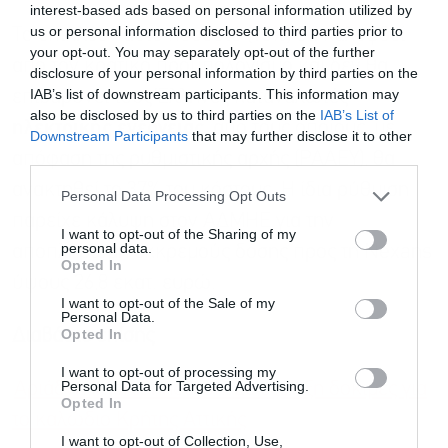
interest-based ads based on personal information utilized by
us or personal information disclosed to third parties prior to
Το επιπλέον αυτό ποσοστό (13%) θα καλυφθεί
your opt-out. You may separately opt-out of the further
από τον κρατικό προϋπολογισμό και δεν θα
disclosure of your personal information by third parties on the
IAB’s list of downstream participants. This information may
επιβαρύνει τους Έλληνες καταναλωτές
also be disclosed by us to third parties on the
IAB’s List of
ηλεκτρικής ενέργειας
, από τους οποίους, με
Downstream Participants
that may further disclose it to other
third parties.
απόφαση της ρυθμιστικής αρχής (ΡΑΑΕΥ), θα
ανακτηθεί το 37% του κόστους. Η ίδια ρύθμιση
Personal Data Processing Opt Outs
παρείχε κάλυψη στον ΑΔΜΗΕ για την
I want to opt-out of the Sharing of my
personal data.
αποπληρωμή εκκρεμούς δόσης προς τη Nexans
Opted In
ύψους 26,8 εκατ. ευρώ.
I want to opt-out of the Sale of my
Personal Data.
Opted In
Διαβάστε επίσης
I want to opt-out of processing my
Personal Data for Targeted Advertising.
Αριάδνη Interconnection: Σε εξέλιξη δοκιμές για
Opted In
το καλώδιο Κρήτης Αττικής
I want to opt-out of Collection, Use,