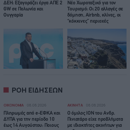
ΔΕΗ: Εξαγοράζει έργα ΑΠΕ 2
Νέο Χωροταξικό για τον
GW σε Πολωνία και
Τουρισμό: Οι 20 αλλαγές σε
Ουγγαρία
δόμηση, Airbnb, κλίνες, οι
“κόκκινες” περιοχές
ΡΟΗ ΕΙΔΗΣΕΩΝ
ΟΙΚΟΝΟΜΙΑ
08.08.2026
ΑΚΙΝΗΤΑ
08.08.2026
Πληρωμές από e-ΕΦΚΑ και
Ο όμιλος ΙΟΝ του Ανδρ.
ΔΥΠΑ για την περίοδο 10
Πινιατάρο είχε προβλήματα
έως 14 Αυγούστου: Ποιους
με ιδιοκτήτες ακινήτων για