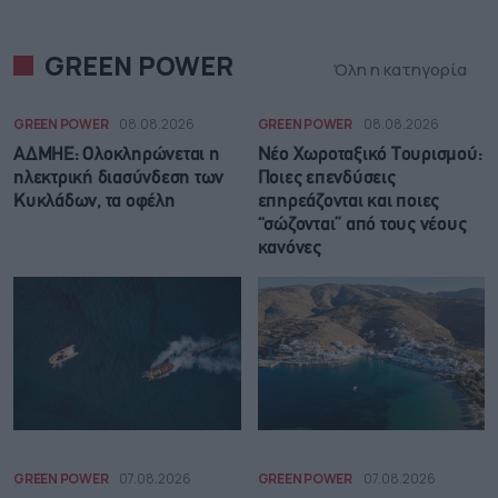
GREEN POWER
Όλη η κατηγορία
GREEN POWER
08.08.2026
GREEN POWER
08.08.2026
ΑΔΜΗΕ: Ολοκληρώνεται η
Νέο Χωροταξικό Τουρισμού:
ηλεκτρική διασύνδεση των
Ποιες επενδύσεις
Κυκλάδων, τα οφέλη
επηρεάζονται και ποιες
“σώζονται” από τους νέους
κανόνες
GREEN POWER
07.08.2026
GREEN POWER
07.08.2026