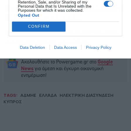
Retention, Sale, and/or Sharing of my
Personal Data that Is Unrelated with the
Έρχεται υπουργική απόφαση για τον Μηχανισμό
Purposes for which it was collected.
Opted Out
Αντιστάθμισης Περικοπών ΑΠΕ
CONFIRM
Επεκτείνεται για ένα χρόνο το πρόγραμμα του
Ταμείου Εγγυοδοσίας ΕΑΤ ΤΜΕΔΕ
Data Deletion
Data Access
Privacy Policy
Ακολουθήστε το Powergame.gr στο
Google
για άμεση και έγκυρη οικονομική
News
ενημέρωση!
TAGS:
ΑΔΜΗΕ
ΕΛΛΆΔΑ
ΗΛΕΚΤΡΙΚΗ ΔΙΑΣΥΝΔΕΣΗ
ΚΥΠΡΟΣ