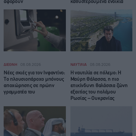
αφορούν
καθυστερούμενα ενοίκια
ΔΙΕΘΝΗ
08.08.2026
ΝΑΥΤΙΛΙΑ
08.08.2026
Νέες σκιές για τον Ινφαντίνο:
Η ναυτιλία σε πόλεμο: Η
Το πλουσιοπάροχο μπόνους
Μαύρη Θάλασσα, η πιο
αποχώρησης σε πρώην
επικίνδυνη θαλάσσια ζώνη
γραμματέα του
εξαιτίας του πολέμου
Ρωσίας – Ουκρανίας