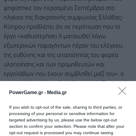
ψηφίστηκε τον περασμένο Σεπτέμβριο στο
πλαίσιο της διακρατικής συμφωνίας Ελλάδας-
Κύπρου προβλέπει ότι σε περίπτωση που το
έργο «καθυστερήσει ή ματαιωθεί λόγω
εξωτερικών παραγόντων πέραν του ελέγχου,
της ευθύνης και της υπαιτιότητας του φορέα
υλοποίησης και των προμηθευτών και
εργολάβων που έχουν συμβληθεί μαζί του», ο
φορέας υλοποίησης, δηλαδή ο ΑΔΜΗΕ, ανακτά
PowerGame.gr -
Media.gr
το 13% του συνολικού επενδυτικού και
λειτουργικού κόστους που προκύπτει, ώστε το
If you wish to opt-out of the sale, sharing to third parties, or
συνολικό ποσό που ανακτάται από την Ελλάδα
processing of your personal or sensitive information for
targeted advertising by us, please use the below opt-out
να ανέρχεται στο 50%, έναντι 37% στη
section to confirm your selection. Please note that after your
διασυνοριακή συμφωνία Ελλάδας-Κύπρου.
opt-out request is processed you may continue seeing