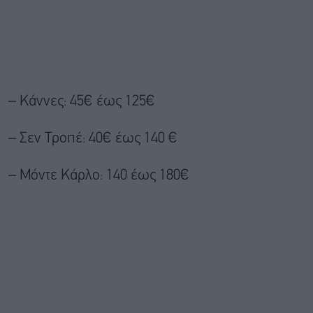
– Κάννες: 45€ έως 125€
– Σεν Τροπέ: 40€ έως 140 €
– Mόντε Κάρλο: 140 έως 180€