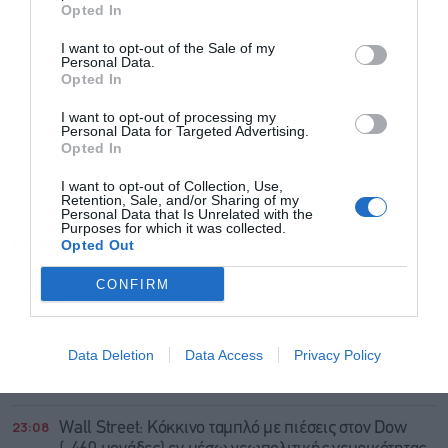
Opted In
Αποδέχομαι τους
όρους χρήσης
*
I want to opt-out of the Sale of my
και την πολιτική απορρήτου
Personal Data.
Opted In
Εγγραφή
I want to opt-out of processing my
Personal Data for Targeted Advertising.
Opted In
I want to opt-out of Collection, Use,
Retention, Sale, and/or Sharing of my
Personal Data that Is Unrelated with the
Purposes for which it was collected.
ΡΟΗ ΕΙΔΗΣΕΩΝ
ΔΗΜΟΦΙΛΗ
Opted Out
CONFIRM
23:27
Ιταλία: Βαριά πρόστιμα εκατομμυρίων σε Lime, Bird
και Dott
Data Deletion
Data Access
Privacy Policy
23:20
Μπλόκο Τραμπ στην απόκτηση αμερικανικής
ιθαγένειας μέσω τουρισμού γέννησης
23:08
Wall Street: Κόκκινο ταμπλό με πιέσεις στον Dow