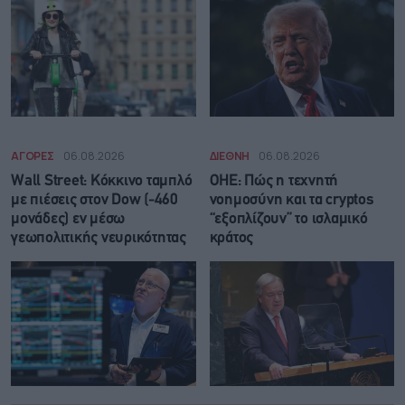
ΑΓΟΡΕΣ
06.08.2026
ΔΙΕΘΝΗ
06.08.2026
Wall Street: Κόκκινο ταμπλό
ΟΗΕ: Πώς η τεχνητή
με πιέσεις στον Dow (-460
νοημοσύνη και τα cryptos
μονάδες) εν μέσω
“εξοπλίζουν” το ισλαμικό
γεωπολιτικής νευρικότητας
κράτος