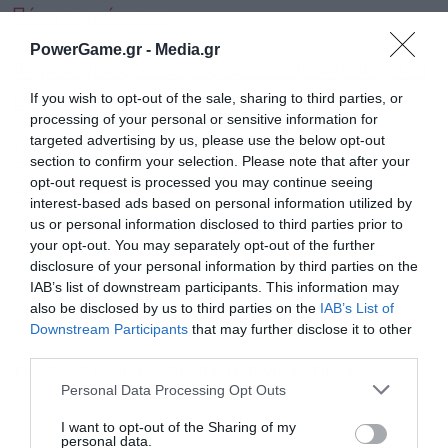
Πόσο κυμαίνονται
PowerGame.gr -
Media.gr
Φορολογικές δηλώσεις 2025: Η απάντηση για το
If you wish to opt-out of the sale, sharing to third parties, or
αν θα υπάρξει δεύτερη παράταση
processing of your personal or sensitive information for
targeted advertising by us, please use the below opt-out
Μητσοτάκης: Ποτέ άλλοτε η Ελλάδα δεν είχε
section to confirm your selection. Please note that after your
opt-out request is processed you may continue seeing
τόσους πυροσβέστες
interest-based ads based on personal information utilized by
us or personal information disclosed to third parties prior to
your opt-out. You may separately opt-out of the further
Ακολουθήστε το Powergame.gr στο
Google
disclosure of your personal information by third parties on the
για άμεση και έγκυρη οικονομική
News
IAB’s list of downstream participants. This information may
ενημέρωση!
also be disclosed by us to third parties on the
IAB’s List of
Εγγραφή στο
Downstream Participants
that may further disclose it to other
newsletter
third parties.
TAGS:
ΑΤΤΙΚΗ
ΚΑΛΟΚΑΙΡΙ
ΠΑΡΑΛΙΕΣ
ΤΙΜΕΣ
Personal Data Processing Opt Outs
I want to opt-out of the Sharing of my
personal data.