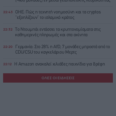
(-460 μονάδες) εν μέσω γεωπολιτικής νευρικότητας
22:43
ΟΗΕ: Πώς η τεχνητή νοημοσύνη και τα cryptos
“εξοπλίζουν” το ισλαμικό κράτος
22:32
Το Ντουμπάι εντάσσει τα κρυπτονομίσματα στις
καθημερινές πληρωμές και στα ακίνητα
22:20
Γερμανία: Στο 28% η AfD, 7 μονάδες μπροστά από το
CDU/CSU του καγκελάριου Μερτς
22:12
Η Amazon ανακαλεί χιλιάδες παιχνίδια για βρέφη
ΟΛΕΣ ΟΙ ΕΙΔΗΣΕΙΣ