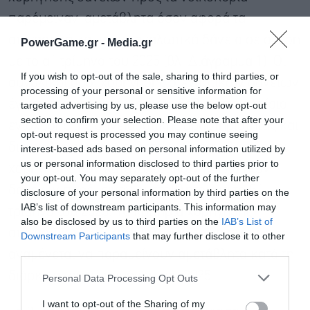
παρέμειναν αμετάβλητα όσον αφορά τα
στεγαστικά και τα καταναλωτικά δάνεια σε σχέση
PowerGame.gr -
Media.gr
με το α΄ τρίμηνο του 2025 (βλ. Διάγραμμα 1). Οι
If you wish to opt-out of the sale, sharing to third parties, or
συνολικοί όροι χορήγησης στεγαστικών δανείων
processing of your personal or sensitive information for
έγιναν πιο χαλαροί ως έναν βαθμό στο πλαίσιο
targeted advertising by us, please use the below opt-out
section to confirm your selection. Please note that after your
ενίσχυσης της δανειοδοτικής δραστηριότητας και
opt-out request is processed you may continue seeing
διευκόλυνσης των πελατών. Οι συνολικοί όροι
interest-based ads based on personal information utilized by
us or personal information disclosed to third parties prior to
χορήγησης των καταναλωτικών και λοιπών
your opt-out. You may separately opt-out of the further
δανείων παρέμειναν αμετάβλητοι για το β΄
disclosure of your personal information by third parties on the
IAB’s list of downstream participants. This information may
τρίμηνο του 2025. Τα κριτήρια χορήγησης
also be disclosed by us to third parties on the
IAB’s List of
στεγαστικών και καταναλωτικών δανείων
Downstream Participants
that may further disclose it to other
third parties.
αναμένεται να παραμείνουν αμετάβλητα κατά τη
διάρκεια του γ΄ τριμήνου του 2025.
Personal Data Processing Opt Outs
I want to opt-out of the Sharing of my