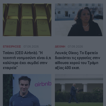
ΕΠΙΧΕΙΡΗΣΕΙΣ
07.08.2026
ΔΙΕΘΝΗ
07.08.2026
Τσέσκι (CEO Airbnb): “Η
Λευκός Οίκος: Το Εφετείο
τεχνητή νοημοσύνη είναι ό,τι
διακόπτει τις εργασίες στην
καλύτερο έχει συμβεί στην
αίθουσα χορού του Τράμπ
εταιρεία”
αξίας 400 εκατ.