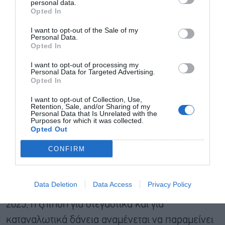
Το β΄ τρίμηνο του 2025, η ζήτηση για τα
personal data.
Opted In
στεγαστικά δάνεια μειώθηκε. Ειδικότερα, ενώ το
I want to opt-out of the Sale of my
πρόγραμμα «Σπίτι μου ΙΙ» βρίσκεται σε εξέλιξη, η
Personal Data.
Opted In
εισροή αιτήσεων των ενδιαφερόμενων στα
Πιστωτικά Ιδρύματα, κατά το β’ τρίμηνο του 2025,
I want to opt-out of processing my
Personal Data for Targeted Advertising.
συνεχίστηκε με μειούμενο ρυθμό σε σχέση με
Opted In
τον ρυθμό κατά την έναρξη του προγράμματος το
I want to opt-out of Collection, Use,
Retention, Sale, and/or Sharing of my
α΄ τρίμηνο του 2025, οπότε είχε παρατηρηθεί
Personal Data that Is Unrelated with the
Purposes for which it was collected.
αυξημένη ροή αιτήσεων στο νέο πρόγραμμα
Opted Out
«Σπίτι μου ΙΙ». Η ζήτηση για τα καταναλωτικά
CONFIRM
δάνεια αυξήθηκε ως έναν βαθμό λόγω
χρηματοδοτικών αναγκών για το β΄ τρίμηνο του
Data Deletion
Data Access
Privacy Policy
2025 (βλ. Διάγραμμα 2). Κατά το γ΄ τρίμηνο του
2025, η ζήτηση για στεγαστικά και για
καταναλωτικά δάνεια αναμένεται να παραμείνει