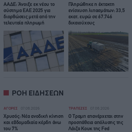
ΑΑΔΕ: Άνοιξε εκ νέου το
Πληρώθηκε η έκτακτη
σύστημα ΕΑΕ 2025 για
ενίσχυση λιπασμάτων: 33,5
διορθώσεις μετά από την
εκατ. ευρώ σε 67.746
τελευταία πληρωμή
δικαιούχους
ΡΟΗ ΕΙΔΗΣΕΩΝ
ΑΓΟΡΕΣ
07.08.2026
ΤΡΑΠΕΖΕΣ
07.08.2026
Χρυσός: Νέα ανοδική κίνηση
Ο Τραμπ επανέρχεται στην
και εβδομαδιαία κέρδη άνω
προσπάθεια απόλυσης της
του 7%
Λάιζα Κουκ της Fed