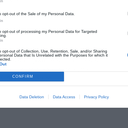
 Επιδόματα
In
o opt-out of the Sale of my Personal Data.
Αποδέχομαι τους
όρους χρήσης
*
In
και την πολιτική απορρήτου
ασφαλίστων Υπερηλίκων
to opt-out of processing my Personal Data for Targeted
ing.
Εγγραφή
In
o opt-out of Collection, Use, Retention, Sale, and/or Sharing
ersonal Data that Is Unrelated with the Purposes for which it
lected.
ον Οργανισμό Προνοιακών Επιδομάτων και
Out
άβουν υποψήφιοι και υποψήφιες των
CONFIRM
τοβάθμια εκπαίδευση.
Data Deletion
Data Access
Privacy Policy