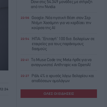
Dow στις 54.349 μονάδες με στήριξη
από την Nvidia
22:56
Google: Νέα ηγετική θέση στον Σερ
Ντέμη Χασάμπη για να κερδίσει την
κούρσα της ΑΙ
22:54
ΗΠΑ: “Επιταγή” 100 δισ. δολαρίων σε
εταιρείες για τους παράνομους
δασμούς
22:41
Το Muse Code της Meta ήρθε για να
ανταγωνιστεί Anthropic και OpenAI
22:27
Ράλι 4% ο χρυσός λόγω δολαρίου και
αποδόσεων ομολόγων
 12:24
ΟΛΕΣ ΟΙ ΕΙΔΗΣΕΙΣ