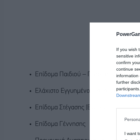
PowerGam
If you wish 
sensitive in
confirm you
continue se
Επίδομα Παιδιού – Γ’ Δόση 2025
information 
further disc
participants
Ελάχιστο Εγγυημένο Εισόδημα (πρώην
Downstream 
Επίδομα Στέγασης (Ενοικίου)
Persona
Επίδομα Γέννησης
I want t