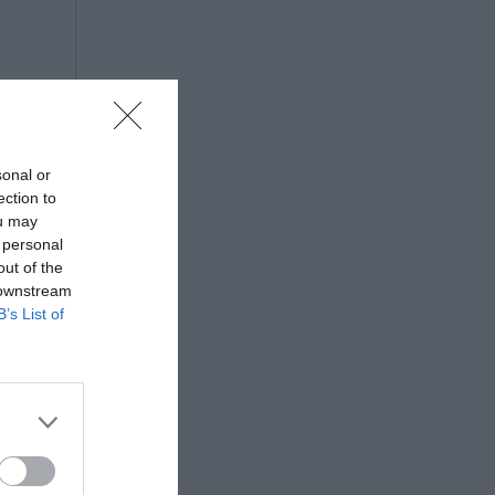
sonal or
ection to
ou may
 personal
out of the
 downstream
B’s List of