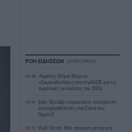
ΡΟΗ ΕΙΔΗΣΕΩΝ
ΔΗΜΟΦΙΛΗ
23:28
Αγρότες: Βήμα-βήμα οι
εξουσιοδοτήσεις στο myAADE για τις
αγροτικές ενισχύσεις του 2026
23:16
Ιράν: Eξετάζει ευρωπαϊκή επιχείρηση
αποναρκοθέτησης στα Στενά του
Ορμούζ
23:15
Wall Street: Νέο ιστορικό ρεκόρ για