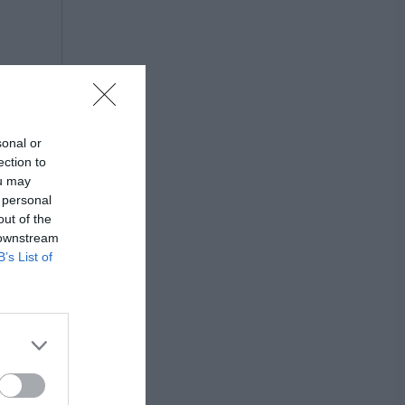
sonal or
ection to
ou may
 personal
out of the
 downstream
B’s List of