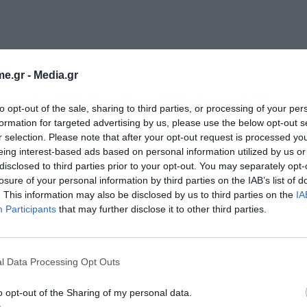
e.gr -
Media.gr
άση ακόμη
205 νέα οχήματα
(125 ηλεκτρικά, 13
to opt-out of the sale, sharing to third parties, or processing of your per
formation for targeted advertising by us, please use the below opt-out s
άζοντας τον αριθμό των καινούργιων οχημάτων σε
r selection. Please note that after your opt-out request is processed y
νωμένη κίνηση, αλλά κομμάτι του
βασικού
eing interest-based ads based on personal information utilized by us or
disclosed to third parties prior to your opt-out. You may separately opt-
 και Υποδομών για την ανανέωση του συνόλου
losure of your personal information by third parties on the IAB’s list of
. This information may also be disclosed by us to third parties on the
IA
Participants
that may further disclose it to other third parties.
l Data Processing Opt Outs
o opt-out of the Sharing of my personal data.