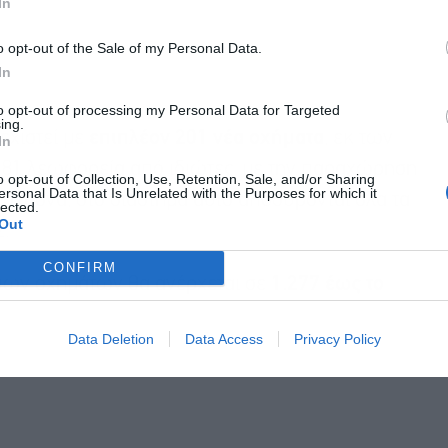
In
o opt-out of the Sale of my Personal Data.
In
to opt-out of processing my Personal Data for Targeted
ing.
εχιστεί με
επιπλέον 201 νέα οχήματα
, εκ των
In
 81 λεωφορεία από ιδιώτες, με την παραχώρηση
o opt-out of Collection, Use, Retention, Sale, and/or Sharing
ersonal Data that Is Unrelated with the Purposes for which it
όχρονα, στο διάστημα αυτό αποσύρονται όλα τα
lected.
Out
2.
CONFIRM
γιων οχημάτων θα ανέρχεται σε
1.277 έως το
Data Deletion
Data Access
Privacy Policy