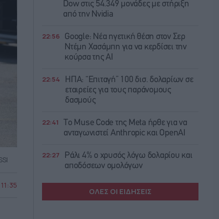
Dow στις 54.349 μονάδες με στήριξη
από την Nvidia
22:56
Google: Νέα ηγετική θέση στον Σερ
Ντέμη Χασάμπη για να κερδίσει την
κούρσα της ΑΙ
22:54
ΗΠΑ: “Επιταγή” 100 δισ. δολαρίων σε
εταιρείες για τους παράνομους
δασμούς
22:41
Το Muse Code της Meta ήρθε για να
ανταγωνιστεί Anthropic και OpenAI
22:27
Ράλι 4% ο χρυσός λόγω δολαρίου και
SSI
αποδόσεων ομολόγων
 11:35
ΟΛΕΣ ΟΙ ΕΙΔΗΣΕΙΣ