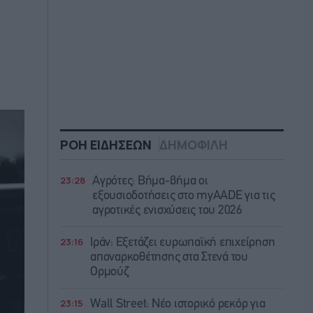
ΡΟΗ ΕΙΔΗΣΕΩΝ
ΔΗΜΟΦΙΛΗ
23:28
Αγρότες: Βήμα-βήμα οι
εξουσιοδοτήσεις στο myAADE για τις
αγροτικές ενισχύσεις του 2026
23:16
Ιράν: Eξετάζει ευρωπαϊκή επιχείρηση
αποναρκοθέτησης στα Στενά του
Ορμούζ
23:15
Wall Street: Νέο ιστορικό ρεκόρ για