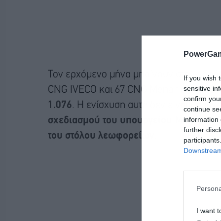
PowerGam
Τον ερχόμενο μήνα μπαίνουν στη… δρ
If you wish 
sensitive in
CNG IVECO και 67 CNG Menarini), ανεβ
confirm you
1.076
. Η ενίσχυση αυτή δεν είναι μεμο
continue se
information 
σχεδιασμού του υπουργείου Μεταφορών
further disc
του στόλου λεωφορείων
.
participants
Downstream 
Persona
I want t