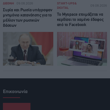
ΔΙΕΘΝΗ
09.08.2026
START-UPS &
09.08.2026
DIGITAL
Συρία και Ρωσία υπέγραψαν
Το Myspace ετοιμάζεται να
μνημόνιο κατανόησης για το
κερδίσει το χαμένο έδαφος
μέλλον των ρωσικών
από το Facebook
βάσεων
Επικοινωνία