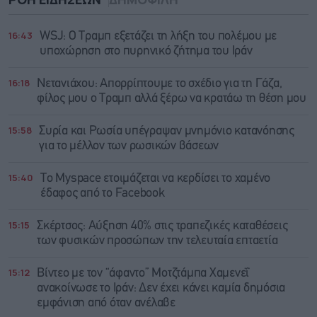
16:43
WSJ: Ο Τραμπ εξετάζει τη λήξη του πολέμου με
υποχώρηση στο πυρηνικό ζήτημα του Ιράν
16:18
Νετανιάχου: Απορρίπτουμε το σχέδιο για τη Γάζα,
φίλος μου ο Τραμπ αλλά ξέρω να κρατάω τη θέση μου
15:58
Συρία και Ρωσία υπέγραψαν μνημόνιο κατανόησης
για το μέλλον των ρωσικών βάσεων
15:40
Το Myspace ετοιμάζεται να κερδίσει το χαμένο
έδαφος από το Facebook
15:15
Σκέρτσος: Αύξηση 40% στις τραπεζικές καταθέσεις
των φυσικών προσώπων την τελευταία επταετία
15:12
Βίντεο με τον “άφαντο” Μοτζτάμπα Χαμενεΐ
ανακοίνωσε το Ιράν: Δεν έχει κάνει καμία δημόσια
εμφάνιση από όταν ανέλαβε