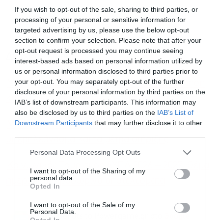
If you wish to opt-out of the sale, sharing to third parties, or
processing of your personal or sensitive information for
targeted advertising by us, please use the below opt-out
section to confirm your selection. Please note that after your
opt-out request is processed you may continue seeing
Διαβάστε επίσης
interest-based ads based on personal information utilized by
us or personal information disclosed to third parties prior to
your opt-out. You may separately opt-out of the further
Market Pass 2026: Πώς θα γίνεται η επιδότηση
disclosure of your personal information by third parties on the
κάθε μήνα, τι ισχύει για τα αναδρομικά
IAB’s list of downstream participants. This information may
also be disclosed by us to third parties on the
IAB’s List of
Εγγραφή στο
Downstream Participants
that may further disclose it to other
Market Pass 2026: Tι θα γίνει μετά το
newsletter
third parties.
υπερπλεόνασμα και τα μέτρα στήριξης
Personal Data Processing Opt Outs
Κοινωνικός Τουρισμός ΔΥΠΑ 2026 – 2027: Θέμα
I want to opt-out of the Sharing of my
personal data.
ημερών τα προσωρινά αποτελέσματα
Opted In
Αποδέχομαι τους
όρους χρήσης
*
I want to opt-out of the Sale of my
και την πολιτική απορρήτου
Personal Data.
Ακολουθήστε το Powergame.gr στο
Google
Opted In