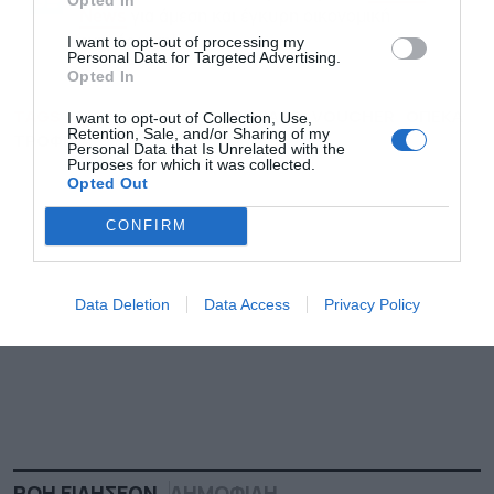
για άμεση και έγκυρη οικονομική
News
Εγγραφή
I want to opt-out of processing my
ενημέρωση!
Personal Data for Targeted Advertising.
Opted In
TAGS:
MARKET PASS - FOOD PASS
VOUCHER
ΟΠΕΚΑ
I want to opt-out of Collection, Use,
Retention, Sale, and/or Sharing of my
ΤΡΟΦΙΜΑ
Personal Data that Is Unrelated with the
Purposes for which it was collected.
Opted Out
CONFIRM
Data Deletion
Data Access
Privacy Policy
ΡΟΗ ΕΙΔΗΣΕΩΝ
ΔΗΜΟΦΙΛΗ