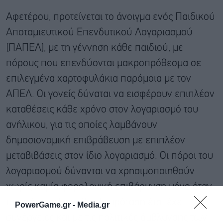
Αφετέρου, προτείνεται το άνοιγμα ενός Παιδικού
Αποταμιευτικού Επενδυτικού Λογαριασμού
(ΠΑΠΕΛ), με τη γέννηση κάθε παιδιού, με
πόρους που επενδύονται μακροπρόθεσμα σε
επιλεγμένα χαρτοφυλάκια παρόμοια με τον
ΑΠΕΛ. Οι γονείς δύναται να εισφέρουν επιπλέον
καταθέσεις κάθε χρόνο στον λογαριασμό του
ανήλικου, για τις οποίες λαμβάνουν
δημοσιονομική επιβράβευση με επιπλέον
μεταβιβάσεις στον ίδιο λογαριασμό. Οι πόροι του
λογαριασμού δύνανται να χρησιμοποιηθούν
χωρίς καμία φορολογική επιβάρυνση μόνο όταν
το παιδί ενηλικιωθεί. Η πρόταση έτσι έχει
PowerGame.gr -
Media.gr
συνέργειες και με τις πολιτικές άμβλυνσης των