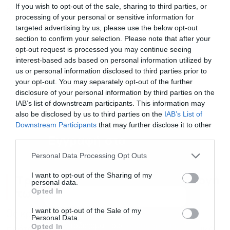
If you wish to opt-out of the sale, sharing to third parties, or
δημογραφικών προκλήσεων.
processing of your personal or sensitive information for
targeted advertising by us, please use the below opt-out
section to confirm your selection. Please note that after your
opt-out request is processed you may continue seeing
interest-based ads based on personal information utilized by
us or personal information disclosed to third parties prior to
your opt-out. You may separately opt-out of the further
disclosure of your personal information by third parties on the
IAB’s list of downstream participants. This information may
also be disclosed by us to third parties on the
IAB’s List of
Downstream Participants
that may further disclose it to other
third parties.
Εγγραφή στο
newsletter
Personal Data Processing Opt Outs
I want to opt-out of the Sharing of my
Τρία κλειδιά για επιτυχή εφαρμογή
personal data.
των νέων εργαλείων
Opted In
I want to opt-out of the Sale of my
Ως κρίσιμα για την επιτυχή εφαρμογή της
Personal Data.
Αποδέχομαι τους
όρους χρήσης
*
Opted In