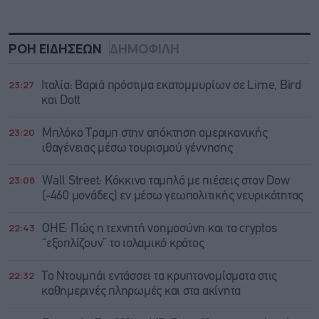
ΡΟΗ ΕΙΔΗΣΕΩΝ
ΔΗΜΟΦΙΛΗ
23:27
Ιταλία: Βαριά πρόστιμα εκατομμυρίων σε Lime, Bird
και Dott
23:20
Μπλόκο Τραμπ στην απόκτηση αμερικανικής
ιθαγένειας μέσω τουρισμού γέννησης
23:08
Wall Street: Κόκκινο ταμπλό με πιέσεις στον Dow
(-460 μονάδες) εν μέσω γεωπολιτικής νευρικότητας
22:43
ΟΗΕ: Πώς η τεχνητή νοημοσύνη και τα cryptos
“εξοπλίζουν” το ισλαμικό κράτος
22:32
Το Ντουμπάι εντάσσει τα κρυπτονομίσματα στις
καθημερινές πληρωμές και στα ακίνητα