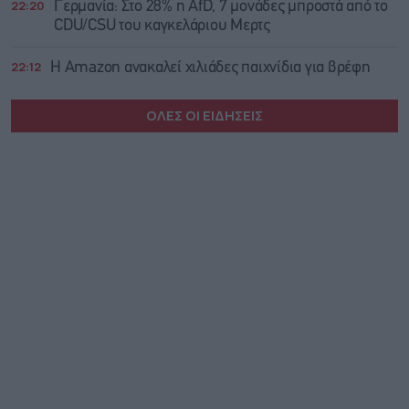
22:20
Γερμανία: Στο 28% η AfD, 7 μονάδες μπροστά από το
CDU/CSU του καγκελάριου Μερτς
22:12
Η Amazon ανακαλεί χιλιάδες παιχνίδια για βρέφη
ΟΛΕΣ ΟΙ ΕΙΔΗΣΕΙΣ