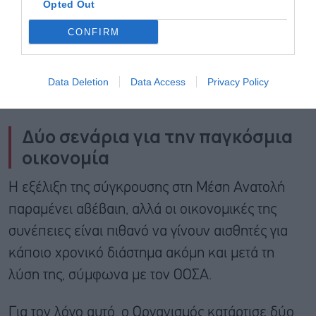
Opted Out
CONFIRM
Data Deletion
Data Access
Privacy Policy
Δύο σενάρια για την παγκόσμια
οικονομία
Η εξέλιξη της σύγκρουσης στη Μέση Ανατολή
παραμένει αβέβαιη, αλλά οι οικονομικές της
συνέπειες είναι πιθανό να γίνουν αισθητές για
κάποιο χρονικό διάστημα ακόμη και μετά τη
λύση της, σύμφωνα με τον ΟΟΣΑ.
Για τον λόγο αυτό, ο Οργανισμός κατάρτισε δύο