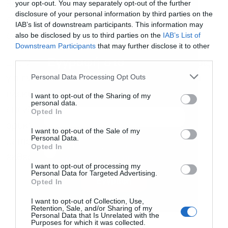
your opt-out. You may separately opt-out of the further
θα βοηθούσε στην ταχύτερη μείωση των
disclosure of your personal information by third parties on the
εκπομπών αερίων και στην ενίσχυση της
IAB’s list of downstream participants. This information may
also be disclosed by us to third parties on the
IAB’s List of
ενεργειακής ασφάλειας.
Downstream Participants
that may further disclose it to other
third parties.
Εγγραφή στο
Επιπλέον, η στοχευμένη χρηματοδοτική στήριξη
newsletter
Personal Data Processing Opt Outs
για ενεργειακές ανακαινίσεις κτιρίων και για
ηλεκτρικά οχήματα θα στήριζε επίσης τις
I want to opt-out of the Sharing of my
personal data.
επενδύσεις για τη σταδιακή εξάλειψη των
Opted In
ορυκτών καυσίμων στους τομείς των
I want to opt-out of the Sale of my
Personal Data.
μεταφορών και της στέγασης», καταλήγει η
Αποδέχομαι τους
όρους χρήσης
*
Opted In
έκθεση.
και την πολιτική απορρήτου
I want to opt-out of processing my
Personal Data for Targeted Advertising.
Εγγραφή
Opted In
I want to opt-out of Collection, Use,
Retention, Sale, and/or Sharing of my
Personal Data that Is Unrelated with the
Purposes for which it was collected.