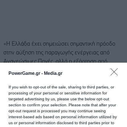
«Η Ελλάδα έχει σημειώσει σημαντική πρόοδο
στην αύξηση της παραγωγής ενέργειας από
Ανανεώσιμες Πηγές, αλλά η εξάρτηση από
ορυκτά καύσιμα παραμένει υψηλή, ιδιαίτερα
PowerGame.gr -
Media.gr
στον τομέα των μεταφορών και της στέγασης.
If you wish to opt-out of the sale, sharing to third parties, or
processing of your personal or sensitive information for
Η διευκόλυνση των επενδύσεων στην
targeted advertising by us, please use the below opt-out
παραγωγική ρεύματος από Ανανεώσιμες Πηγές
section to confirm your selection. Please note that after your
opt-out request is processed you may continue seeing
Ενέργειας με την περαιτέρω απλοποίηση και
interest-based ads based on personal information utilized by
εξορθολογισμό των διαδικασιών αδειοδότησης
us or personal information disclosed to third parties prior to