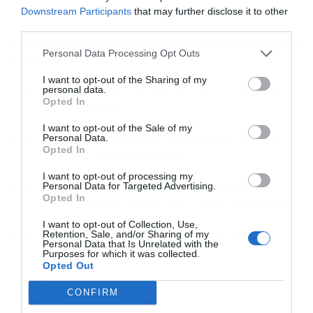
Downstream Participants
that may further disclose it to other
third parties.
Personal Data Processing Opt Outs
ΡΟΗ ΕΙΔΗΣΕΩΝ
ΔΗΜΟΦΙΛΗ
I want to opt-out of the Sharing of my
personal data.
23:25
Επίθεση με drone σε τουρκικό φορτηγό πλοίο στη
Opted In
Μαύρη Θάλασσα
I want to opt-out of the Sale of my
Personal Data.
23:18
Τουρκία: Δεν παραβιάζει το ΝΑΤΟ η συμφωνία με
Opted In
Πακιστάν – Σαουδική Αραβία
I want to opt-out of processing my
Personal Data for Targeted Advertising.
23:12
Wall Street: Πράσινο ταμπλό και καλύτερη
Opted In
εβδομαδιαία επίδοση για S&P 500 από τον Απρίλιο
I want to opt-out of Collection, Use,
23:08
Retention, Sale, and/or Sharing of my
Πασινιάν (Αρμενία): Προτεραιότητα η ΕΑΟΕ, σε
Personal Data that Is Unrelated with the
δεύτερη φάση η ΕΕ
Purposes for which it was collected.
Opted Out
23:00
Η φον ντερ Λάιεν χαιρετίζει τις νέες αμερικανικές
CONFIRM
κυρώσεις στη Ρωσία