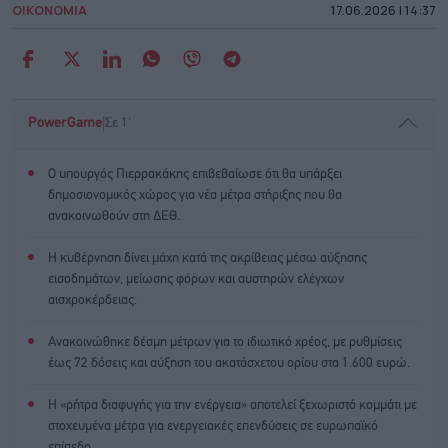
ΟΙΚΟΝΟΜΙΑ
17.06.2026 | 14:37
|
PowerGame
Σε 1'
Ο υπουργός Πιερρακάκης επιβεβαίωσε ότι θα υπάρξει
δημοσιονομικός χώρος για νέα μέτρα στήριξης που θα
ανακοινωθούν στη ΔΕΘ.
Η κυβέρνηση δίνει μάχη κατά της ακρίβειας μέσω αύξησης
εισοδημάτων, μείωσης φόρων και αυστηρών ελέγχων
αισχροκέρδειας.
Ανακοινώθηκε δέσμη μέτρων για το ιδιωτικό χρέος, με ρυθμίσεις
έως 72 δόσεις και αύξηση του ακατάσχετου ορίου στα 1.600 ευρώ.
Η «ρήτρα διαφυγής για την ενέργεια» αποτελεί ξεχωριστό κομμάτι με
στοχευμένα μέτρα για ενεργειακές επενδύσεις σε ευρωπαϊκό
επίπεδο.