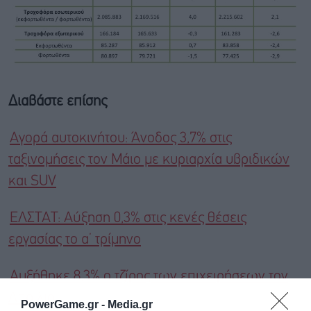
Διαβάστε επίσης
Αγορά αυτοκινήτου: Άνοδος 3,7% στις
ταξινομήσεις τον Μάιο με κυριαρχία υβριδικών
και SUV
ΕΛΣΤΑΤ: Αύξηση 0,3% στις κενές θέσεις
εργασίας το α’ τρίμηνο
Αυξήθηκε 8,3% ο τζίρος των επιχειρήσεων τον
Απρίλιο
PowerGame.gr -
Media.gr