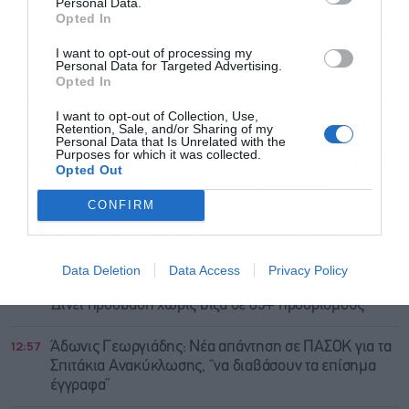
Personal Data.
Opted In
ΡΟΗ ΕΙΔΗΣΕΩΝ
ΔΗΜΟΦΙΛΗ
I want to opt-out of processing my
Personal Data for Targeted Advertising.
Opted In
13:30
Εξοχικές κατοικίες: Νέο ρεκόρ τιμών στις Κυκλάδες –
I want to opt-out of Collection, Use,
Έως 30.000 ευρώ το τ.μ. στη Μύκονο
Retention, Sale, and/or Sharing of my
Personal Data that Is Unrelated with the
Purposes for which it was collected.
13:28
Στην ΑΑΔΕ ο Μητσοτάκης για το myAGRO: Μια πολύ
Opted Out
σημαντική ημέρα για τον πρωτογενή τομέα
CONFIRM
13:11
Σταμάτησε να φορτίζει το κινητό από το USB του
αυτοκινήτου μετά από μια απλή αναβάθμιση
Data Deletion
Data Access
Privacy Policy
12:59
Το νησί που “πουλά” διαβατήρια για 90.000 δολάρια –
Δίνει πρόσβαση χωρίς βίζα σε 85+ προορισμούς
12:57
Άδωνις Γεωργιάδης: Νέα απάντηση σε ΠΑΣΟΚ για τα
Σπιτάκια Ανακύκλωσης, “να διαβάσουν τα επίσημα
έγγραφα”