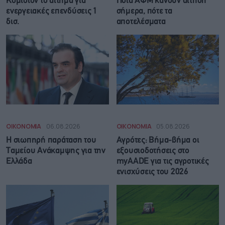
Κομισιόν το αίτημα για
Ποια ΑΦΜ κάνουν αίτηση
ενεργειακές επενδύσεις 1
σήμερα, πότε τα
δισ.
αποτελέσματα
ΟΙΚΟΝΟΜΙΑ
06.08.2026
ΟΙΚΟΝΟΜΙΑ
05.08.2026
Η σιωπηρή παράταση του
Αγρότες: Βήμα-βήμα οι
Ταμείου Ανάκαμψης για την
εξουσιοδοτήσεις στο
Ελλάδα
myAADE για τις αγροτικές
ενισχύσεις του 2026