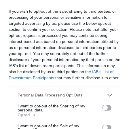
If you wish to opt-out of the sale, sharing to third parties, or
Ακολουθήστε το Powergame.gr στο
Google
processing of your personal or sensitive information for
για άμεση και έγκυρη οικονομική
News
targeted advertising by us, please use the below opt-out
ενημέρωση!
section to confirm your selection. Please note that after your
opt-out request is processed you may continue seeing
interest-based ads based on personal information utilized by
TAGS:
ΕΛΣΤΑΤ
ΕΜΠΟΡΕΥΜΑΤΑ
ΕΠΙΒΑΤΙΚΗ ΚΙΝΗΣΗ
us or personal information disclosed to third parties prior to
your opt-out. You may separately opt-out of the further
ΛΙΜΑΝΙΑ
ΟΧΗΜΑΤΑ
disclosure of your personal information by third parties on the
IAB’s list of downstream participants. This information may
also be disclosed by us to third parties on the
IAB’s List of
Downstream Participants
that may further disclose it to other
third parties.
Personal Data Processing Opt Outs
I want to opt-out of the Sharing of my
personal data.
Opted In
I want to opt-out of the Sale of my