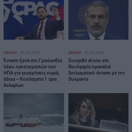
ΔΙΕΘΝΗ
08.08.2026
ΔΙΕΘΝΗ
08.08.2026
Ένταση ξανά στη Γροιλανδία
Συντριβή drone στη
λόγω προετοιμασιών των
Βουλγαρία προκαλεί
ΗΠΑ για γεωτρήσεις χωρίς
διπλωματική ένταση με την
άδεια – Κοιτάσματα 1 τρισ.
Ουκρανία
δολαρίων