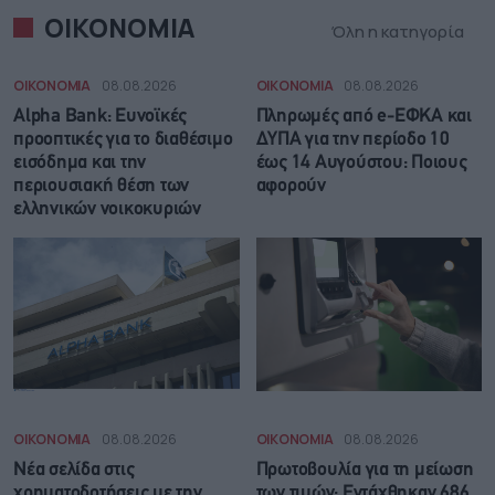
ΟΙΚΟΝΟΜΙΑ
Όλη η κατηγορία
ΟΙΚΟΝΟΜΙΑ
08.08.2026
ΟΙΚΟΝΟΜΙΑ
08.08.2026
Alpha Bank: Ευνοϊκές
Πληρωμές από e-ΕΦΚΑ και
προοπτικές για το διαθέσιμο
ΔΥΠΑ για την περίοδο 10
εισόδημα και την
έως 14 Αυγούστου: Ποιους
περιουσιακή θέση των
αφορούν
ελληνικών νοικοκυριών
ΟΙΚΟΝΟΜΙΑ
08.08.2026
ΟΙΚΟΝΟΜΙΑ
08.08.2026
Νέα σελίδα στις
Πρωτοβουλία για τη μείωση
χρηματοδοτήσεις με την
των τιμών: Εντάχθηκαν 686