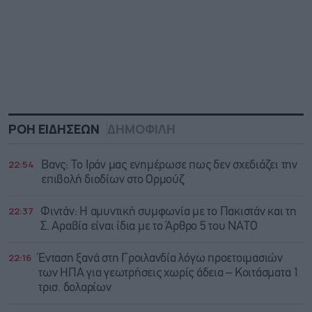
ΡΟΗ ΕΙΔΗΣΕΩΝ
ΔΗΜΟΦΙΛΗ
22:54
Βανς: Το Ιράν μας ενημέρωσε πως δεν σχεδιάζει την
επιβολή διοδίων στο Ορμούζ
22:37
Φιντάν: Η αμυντική συμφωνία με το Πακιστάν και τη
Σ. Αραβία είναι ίδια με τo Άρθρο 5 του ΝΑΤΟ
22:16
Ένταση ξανά στη Γροιλανδία λόγω προετοιμασιών
των ΗΠΑ για γεωτρήσεις χωρίς άδεια – Κοιτάσματα 1
τρισ. δολαρίων