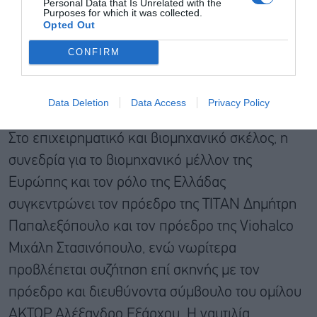
Personal Data that Is Unrelated with the
Purposes for which it was collected.
Opted Out
CONFIRM
Data Deletion
Data Access
Privacy Policy
Στο επιχειρηματικό και βιομηχανικό σκέλος, η
συνεδρία για το βιομηχανικό μέλλον της
Ευρώπης και τον ρόλο της Ελλάδας
συγκεντρώνει τον πρόεδρο της ΤΙΤΑΝ Δημήτρη
Παπαλεξόπουλο και τον πρόεδρο της Viohalco
Μιχάλη Στασινόπουλο, ενώ νωρίτερα
προβλέπεται συζήτηση επί σκηνής με τον
πρόεδρο και διευθύνοντα σύμβουλο του ομίλου
ΑΚΤΩΡ Αλέξανδρο Εξάρχου. Η ναυτιλία