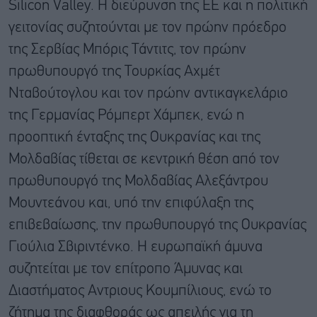
Silicon Valley. Η διεύρυνση της ΕΕ και η πολιτική
γειτονίας συζητούνται με τον πρώην πρόεδρο
της Σερβίας Μπόρις Τάντιτς, τον πρώην
πρωθυπουργό της Τουρκίας Αχμέτ
Νταβούτογλου και τον πρώην αντικαγκελάριο
της Γερμανίας Ρόμπερτ Χάμπεκ, ενώ η
προοπτική ένταξης της Ουκρανίας και της
Μολδαβίας τίθεται σε κεντρική θέση από τον
πρωθυπουργό της Μολδαβίας Αλεξάντρου
Μουντεάνου και, υπό την επιφύλαξη της
επιβεβαίωσης, την πρωθυπουργό της Ουκρανίας
Γιούλια Σβιριντένκο. Η ευρωπαϊκή άμυνα
συζητείται με τον επίτροπο Άμυνας και
Διαστήματος Αντριους Κουμπίλιους, ενώ το
ζήτημα της διαφθοράς ως απειλής για τη