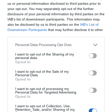
us or personal information disclosed to third parties prior to
Europe Άλις Γουέλς, ο διευθύνων σύμβουλος
your opt-out. You may separately opt-out of the further
της Energean Μαθιός Ρήγας και οι επικεφαλής
disclosure of your personal information by third parties on the
IAB’s list of downstream participants. This information may
της ΔΕΠΑ, της ΔΕΣΦΑ και της ΕΔΕΥΕΠ. Η
also be disclosed by us to third parties on the
IAB’s List of
δεύτερη συνεδρία, για την ασφάλεια και τη
Downstream Participants
that may further disclose it to other
third parties.
διαφοροποίηση του ενεργειακού εφοδιασμού,
φέρνει στο βήμα τον πρώην πρέσβη των ΗΠΑ σε
Personal Data Processing Opt Outs
Ουκρανία και Ελλάδα Τζέφρι Πάιατ, ενώ η τρίτη,
I want to opt-out of the Sharing of my
personal data.
για την επανεκκίνηση της πράσινης μετάβασης,
Opted In
συγκεντρώνει τον πρώην αντιπρόεδρο της
I want to opt-out of the Sale of my
Personal Data.
Κομισιόν Φρανς Τίμερμανς και τον αναπληρωτή
Opted In
υπουργό Ενέργειας Νίκο Τσάφο.
I want to opt-out of processing my
Personal Data for Targeted Advertising.
Opted In
I want to opt-out of Collection, Use,
Retention, Sale, and/or Sharing of my