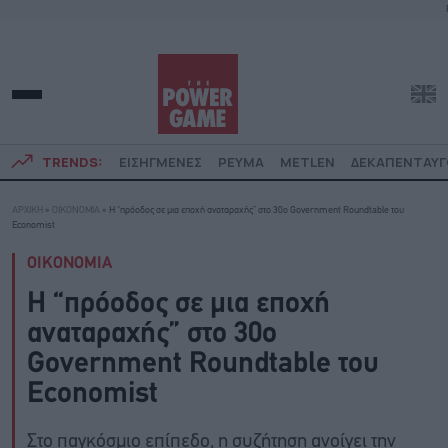
TRENDS:
ΕΙΣΗΓΜΕΝΕΣ
ΡΕΥΜΑ
METLEN
ΔΕΚΑΠΕΝΤΑΥ
ΑΡΧΙΚΗ
»
ΟΙΚΟΝΟΜΙΑ
»
H “πρόοδος σε μια εποχή αναταραχής” στο 30ο Government Roundtable του
Economist
ΟΙΚΟΝΟΜΙΑ
H “πρόοδος σε μια εποχή
αναταραχής” στο 30ο
Government Roundtable του
Economist
Στο παγκόσμιο επίπεδο, η συζήτηση ανοίγει την