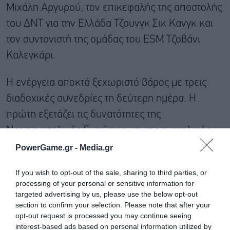
Μιχάλη Αργυρού, τον επικεφαλής της αποστολής
του ΔΝΤ για την Ελλάδα Τζουνγκ Σικ Κανγκ και
τον συντονιστή της ομάδας του ESM Τζοβάνι
Καλεγκάρι.
Η ενέργεια αποκτά ξεχωριστό βάρος με τρεις
διαδοχικές συνεδρίες τη δεύτερη ημέρα. Η
πρώτη εξετάζει τις δυνατότητες της
Νοτιοανατολικής Ευρώπης και της ανατολικής
Μεσογείου ως ενεργειακών κόμβων, με τον
PowerGame.gr -
Media.gr
υπουργό Περιβάλλοντος και Ενέργειας Σταύρο
If you wish to opt-out of the sale, sharing to third parties, or
Παπασταύρου και τους ομολόγους του από τη
processing of your personal or sensitive information for
Βουλγαρία, την Κύπρο και τη Μολδαβία, σε
targeted advertising by us, please use the below opt-out
section to confirm your selection. Please note that after your
διάλογο με κορυφαία στελέχη της αγοράς, όπως
opt-out request is processed you may continue seeing
η εκτελεστική αντιπρόεδρος της ExxonMobil
interest-based ads based on personal information utilized by