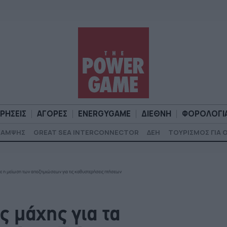
ΙΡΗΣΕΙΣ
ΑΓΟΡΕΣ
ENERGYGAME
ΔΙΕΘΝΗ
ΦΟΡΟΛΟΓΙ
ΚΑΜΨΗΣ
GREAT SEA INTERCONNECTOR
ΔΕΗ
ΤΟΥΡΙΣΜΟΣ ΓΙΑ 
Α
ΕΠΙΧΕΙΡΗΣΕΙΣ
ΑΓΟΡΕΣ
ENERGYGAME
ΔΙΕΘΝΗ
Φ
κε η μείωση των αποζημιώσεων για τις καθυστερήσεις πτήσεων
ς μάχης για τα