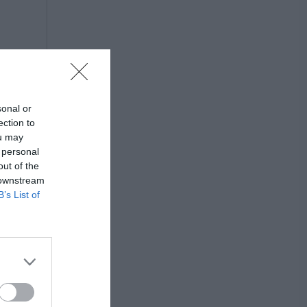
sonal or
ection to
ou may
 personal
out of the
 downstream
B’s List of