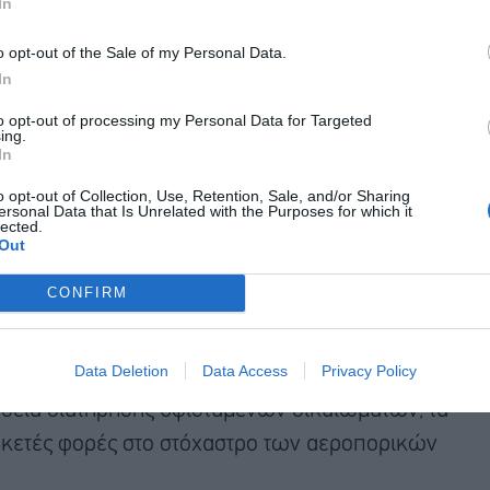
υξη Τύπου που ακολούθησε την ψηφοφορία στο
In
o opt-out of the Sale of my Personal Data.
In
to opt-out of processing my Personal Data for Targeted
ing.
In
o opt-out of Collection, Use, Retention, Sale, and/or Sharing
ersonal Data that Is Unrelated with the Purposes for which it
lected.
Out
CONFIRM
Data Deletion
Data Access
Privacy Policy
θηκαν ανοιχτά ότι το μεγαλύτερο μέρος της
εια διατήρησης υφιστάμενων δικαιωμάτων, τα
κετές φορές στο στόχαστρο των αεροπορικών