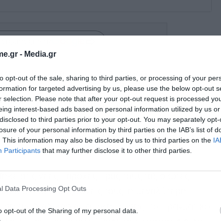
wergame.gr στην
e.gr -
Media.gr
κληρωθεί μία από τις πιο δύσκολες
to opt-out of the sale, sharing to third parties, or processing of your per
formation for targeted advertising by us, please use the below opt-out s
ωπαϊκών
αερομεταφορών.
Η έγκριση από το
r selection. Please note that after your opt-out request is processed y
ισμού για τα δικαιώματα των επιβατών
eing interest-based ads based on personal information utilized by us or
ώς το τέλος μιας μακράς θεσμικής διαδικασίας,
disclosed to third parties prior to your opt-out. You may separately opt-
losure of your personal information by third parties on the IAB’s list of
ρουσης ανάμεσα στους ευρωπαϊκούς θεσμούς και
. This information may also be disclosed by us to third parties on the
IA
Participants
that may further disclose it to other third parties.
ηκε στις νέες παροχές προς τους ταξιδιώτες
l Data Processing Opt Outs
ιδιά δίπλα στους γονείς τους, η μεγαλύτερη
υση της διαδικασίας αποζημίωσης- το πραγματικό
o opt-out of the Sharing of my personal data.