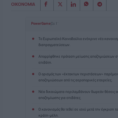
ΟΙΚΟΝΟΜΙΑ
|
PowerGame
Σε 1'
Το Ευρωπαϊκό Κοινοβούλιο ενέκρινε νέο κανονισμ
διαπραγματεύσεων.
Απορρίφθηκε πρόταση μείωσης αποζημιώσεων στα
επιβάτη.
Ο ορισμός των «έκτακτων περιστάσεων» παρέμειν
αποζημιώσεων από τις αεροπορικές εταιρείες.
Νέα δικαιώματα περιλαμβάνουν δωρεάν θέσεις οικ
αποζημίωσης για επιβάτες.
Ο κανονισμός θα τεθεί σε ισχύ μετά την έγκριση τ
κράτη-μέλη.