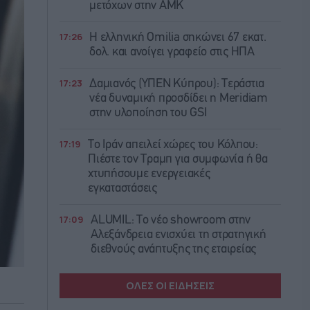
μετόχων στην ΑΜΚ
17:26
Η ελληνική Omilia σηκώνει 67 εκατ.
δολ. και ανοίγει γραφείο στις ΗΠΑ
17:23
Δαμιανός (ΥΠΕΝ Κύπρου): Τεράστια
νέα δυναμική προσδίδει η Meridiam
στην υλοποίηση του GSI
17:19
Το Ιράν απειλεί χώρες του Κόλπου:
Πιέστε τον Τραμπ για συμφωνία ή θα
χτυπήσουμε ενεργειακές
εγκαταστάσεις
17:09
ALUMIL: Το νέο showroom στην
Αλεξάνδρεια ενισχύει τη στρατηγική
διεθνούς ανάπτυξης της εταιρείας
ΟΛΕΣ ΟΙ ΕΙΔΗΣΕΙΣ