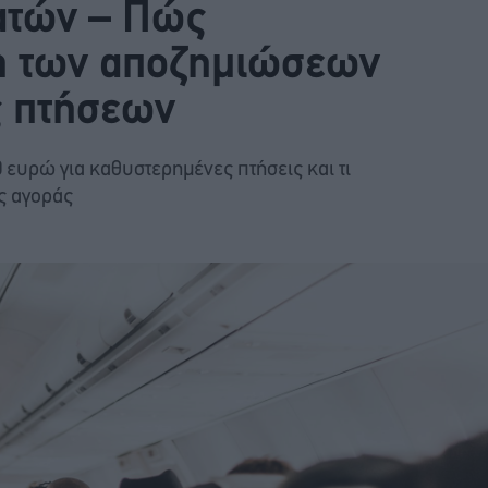
ατών – Πώς
η των αποζημιώσεων
ς πτήσεων
0 ευρώ για καθυστερημένες πτήσεις και τι
ς αγοράς