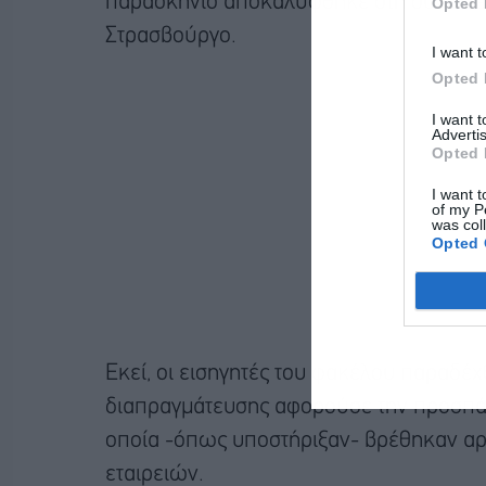
παρασκήνιο αποκαλύφθηκε στη συνέντε
Opted 
Στρασβούργο.
I want t
Opted 
I want 
Advertis
Opted 
I want t
of my P
was col
Opted 
Εκεί, οι εισηγητές του φακέλου παραδέχ
διαπραγμάτευσης αφορούσε την προσπάθ
οποία -όπως υποστήριξαν- βρέθηκαν αρ
εταιρειών.