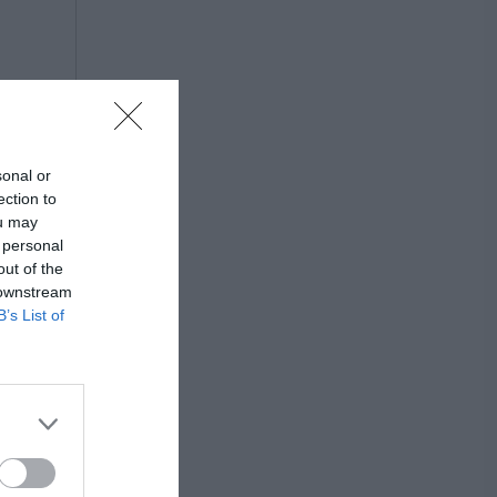
sonal or
ection to
ou may
 personal
out of the
 downstream
B’s List of