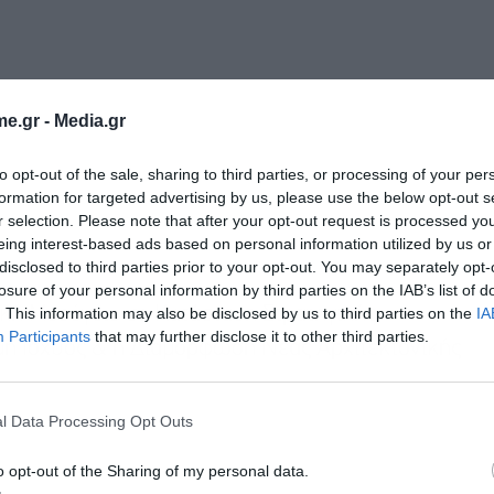
e.gr -
Media.gr
to opt-out of the sale, sharing to third parties, or processing of your per
formation for targeted advertising by us, please use the below opt-out s
r selection. Please note that after your opt-out request is processed y
eing interest-based ads based on personal information utilized by us or
disclosed to third parties prior to your opt-out. You may separately opt-
losure of your personal information by third parties on the IAB’s list of
. This information may also be disclosed by us to third parties on the
IA
κή Μεσόγειο σε Κατάσταση Στρατηγικής
Participants
that may further disclose it to other third parties.
ή Ισχύος & η Διαμόρφωση Νέας Αρχιτεκτονικής
l Data Processing Opt Outs
o opt-out of the Sharing of my personal data.