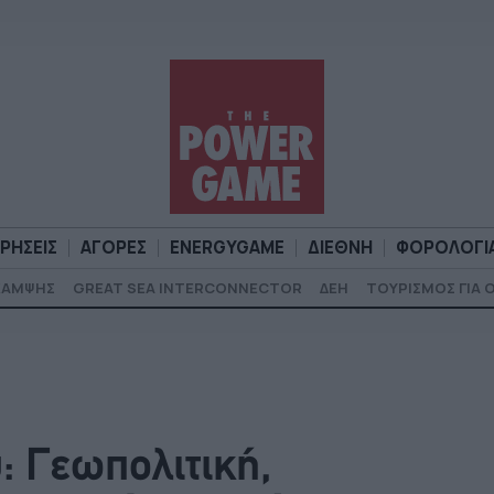
ΙΡΗΣΕΙΣ
ΑΓΟΡΕΣ
ENERGYGAME
ΔΙΕΘΝΗ
ΦΟΡΟΛΟΓΙ
ΚΑΜΨΗΣ
GREAT SEA INTERCONNECTOR
ΔΕΗ
ΤΟΥΡΙΣΜΟΣ ΓΙΑ 
Α
ΕΠΙΧΕΙΡΗΣΕΙΣ
ΑΓΟΡΕΣ
ENERGYGAME
ΔΙΕΘΝΗ
Φ
: Γεωπολιτική,