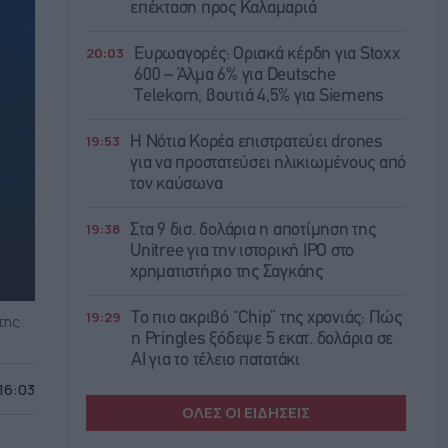
επέκταση προς Καλαμαριά
20:03
Ευρωαγορές: Οριακά κέρδη για Stoxx
600 – Άλμα 6% για Deutsche
Telekom, βουτιά 4,5% για Siemens
19:53
Η Νότια Κορέα επιστρατεύει drones
για να προστατεύσει ηλικιωμένους από
τον καύσωνα
19:38
Στα 9 δισ. δολάρια η αποτίμηση της
Unitree για την ιστορική IPO στο
χρηματιστήριο της Σαγκάης
19:29
Το πιο ακριβό “Chip” της χρονιάς: Πώς
της
η Pringles ξόδεψε 5 εκατ. δολάρια σε
AI για το τέλειο πατατάκι
 16:03
ΟΛΕΣ ΟΙ ΕΙΔΗΣΕΙΣ