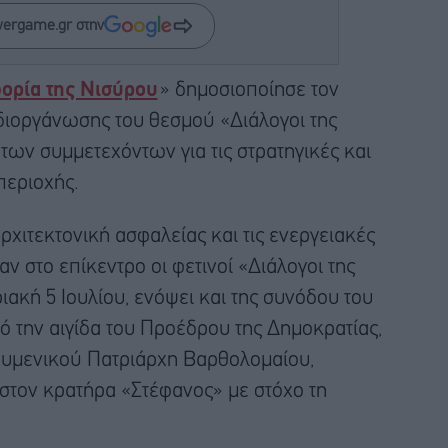
wergame.gr στην
ορία της Νισύρου
» δημοσιοποίησε τον
διοργάνωσης του θεσμού «Διάλογοι της
των συμμετεχόντων για τις στρατηγικές και
περιοχής.
αρχιτεκτονική ασφαλείας και τις ενεργειακές
ν στο επίκεντρο οι φετινοί «Διάλογοι της
ακή 5 Ιουλίου, ενόψει και της συνόδου του
ό την αιγίδα του Προέδρου της Δημοκρατίας,
ουμενικού Πατριάρχη Βαρθολομαίου,
τον κρατήρα «Στέφανος» με στόχο τη