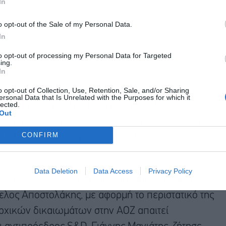
In
o opt-out of the Sale of my Personal Data.
In
to opt-out of processing my Personal Data for Targeted
ing.
In
o opt-out of Collection, Use, Retention, Sale, and/or Sharing
ersonal Data that Is Unrelated with the Purposes for which it
lected.
κικά, ο επικεφαλής Σχεδιασμού Πολιτικής του
Out
ροτεραιότητες της επικείμενης Συνόδου Κορυφής
CONFIRM
της Ελλάδας στον ευρωπαϊκό πυλώνα της
Data Deletion
Data Access
Privacy Policy
ομοσχέδιο της «Γαλάζιας Πατρίδας». Ο βουλευτής
λος Αποστολάκης, με αφορμή το περιστατικό της
αρχικών δικαιωμάτων στην ΑΟΖ απαιτεί