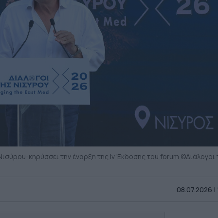
 Νισύρου-κηρύσσει την έναρξη της iv Έκδοσης του forum ©Διάλογοι 
08.07.2026 |