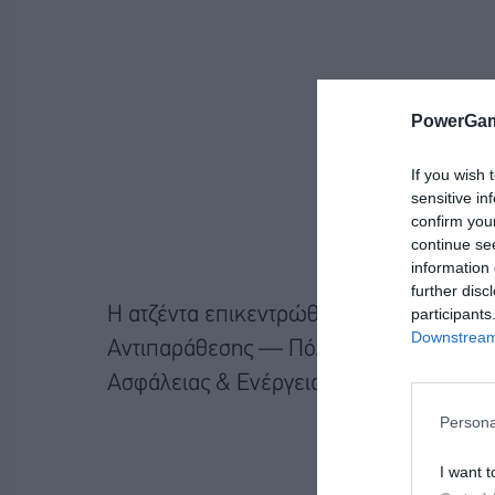
PowerGam
If you wish 
sensitive in
confirm you
continue se
information 
further disc
participants
Η ατζέντα επικεντρώθηκε στην «Ανατολι
Downstream 
Αντιπαράθεσης — Πόλεμος, Ανακατανομ
Ασφάλειας & Ενέργειας».
Persona
I want t