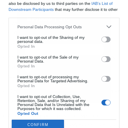
also be disclosed by us to third parties on the
IAB’s List of
εκτυπώσιμη μορφή.
Downstream Participants
that may further disclose it to other
third parties.
Εγγραφή στο
Ενσωματώνουν αξία εξαμήνου και
newsletter
Personal Data Processing Opt Outs
επαναφορτίζονται εφόσον διατηρούνται οι
I want to opt-out of the Sharing of my
personal data.
προϋποθέσεις του ωφελούμενου.
Opted In
I want to opt-out of the Sale of my
Κάθε φόρτιση έχει διάρκεια ισχύος ένα έτος,
Personal Data.
Αποδέχομαι τους
όρους χρήσης
*
Opted In
ανεξαρτήτως αν στο μεσοδιάστημα ο
και την πολιτική απορρήτου
ωφελούμενος απενταχθεί από το ΕΕΕ.
I want to opt-out of processing my
Personal Data for Targeted Advertising.
Εγγραφή
Opted In
Εξαργυρώνονται αποκλειστικά για τρόφιμα και
I want to opt-out of Collection, Use,
Retention, Sale, and/or Sharing of my
είδη πρώτης ανάγκης.
Personal Data that Is Unrelated with the
Purposes for which it was collected.
Opted Out
Απαγορεύεται ρητά η ανταλλαγή τους με
CONFIRM
μετρητά, καθώς και η αγορά αλκοόλ, καπνικών