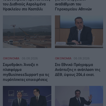
του Διεθνούς Αερολιμένα
αναβάθμιση του
Ηρακλείου στο Καστέλλι
Γηροκομείου Αθηνών
ΟΙΚΟΝΟΜΙΑ
06.08.2026
ΟΙΚΟΝΟΜΙΑ
06.08.2026
Σαμοθράκη: Άνοιξε η
Στο Εθνικό Πρόγραμμα
πλατφόρμα
Ανάπτυξης η ανάπλαση της
myBusinessSupport για τις
ΔΕΘ, ύψους 204,6 εκατ.
πυρόπληκτες επιχειρήσεις