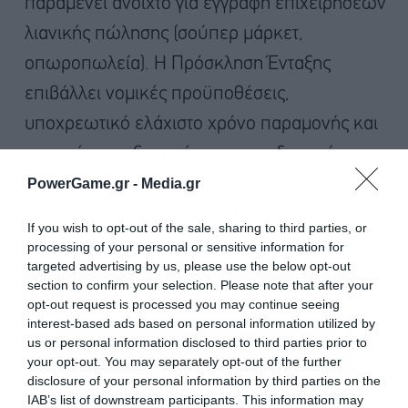
παραμένει ανοιχτό για εγγραφή επιχειρήσεων
λιανικής πώλησης (σούπερ μάρκετ,
οπωροπωλεία). Η Πρόσκληση Ένταξης
επιβάλλει νομικές προϋποθέσεις,
υποχρεωτικό ελάχιστο χρόνο παραμονής και
υποχρέωση εξυπηρέτησης των δικαιούχων.
PowerGame.gr -
Media.gr
Τεχνικές προδιαγραφές των
Vouchers
If you wish to opt-out of the sale, sharing to third parties, or
processing of your personal or sensitive information for
targeted advertising by us, please use the below opt-out
Η Κοινή Υπουργική Απόφαση προσδιορίζει
section to confirm your selection. Please note that after your
επακριβώς τη μορφή και τους περιορισμούς των
opt-out request is processed you may continue seeing
interest-based ads based on personal information utilized by
νέων κουπονιών:
us or personal information disclosed to third parties prior to
your opt-out. You may separately opt-out of the further
Φέρουν μοναδικό αναγνωριστικό (barcode) και
disclosure of your personal information by third parties on the
IAB’s list of downstream participants. This information may
εκδίδονται σε ηλεκτρονική, ψηφιακή ή