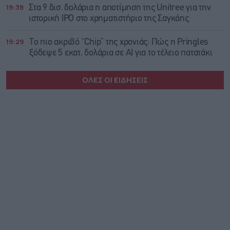
19:38
Στα 9 δισ. δολάρια η αποτίμηση της Unitree για την
ιστορική IPO στο χρηματιστήριο της Σαγκάης
19:29
Το πιο ακριβό “Chip” της χρονιάς: Πώς η Pringles
ξόδεψε 5 εκατ. δολάρια σε AI για το τέλειο πατατάκι
ΟΛΕΣ ΟΙ ΕΙΔΗΣΕΙΣ