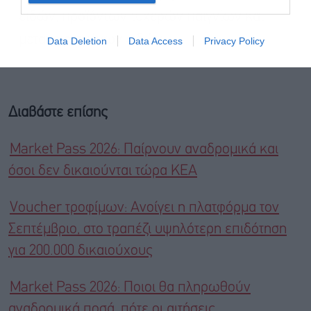
ειδών, προϊόντων τυχερών παιγνίων και
μεταχειρισμένων ειδών.
Data Deletion
Data Access
Privacy Policy
Διαβάστε επίσης
Market Pass 2026: Παίρνουν αναδρομικά και
όσοι δεν δικαιούνται τώρα ΚΕΑ
Voucher τροφίμων: Ανοίγει η πλατφόρμα τον
Σεπτέμβριο, στο τραπέζι υψηλότερη επιδότηση
για 200.000 δικαιούχους
Market Pass 2026: Ποιοι θα πληρωθούν
αναδρομικά ποσά, πότε οι αιτήσεις