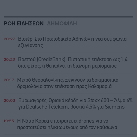
ΡΟΗ ΕΙΔΗΣΕΩΝ
ΔΗΜΟΦΙΛΗ
20:27
Βιοτέρ: Στο Πρωτοδικείο Αθηνών η νέα συμφωνία
εξυγίανσης
20:23
Βρεττού (CrediaBank): Πιστωτική επέκταση ως 1,4
δισ. φέτος, τι θα κρίνει τη διανομή μερίσματος
20:17
Μετρό Θεσσαλονίκης: Ξεκινούν τα δοκιμαστικά
δρομολόγια στην επέκταση προς Καλαμαριά
20:03
Ευρωαγορές: Οριακά κέρδη για Stoxx 600 – Άλμα 6%
για Deutsche Telekom, βουτιά 4,5% για Siemens
19:53
Η Νότια Κορέα επιστρατεύει drones για να
προστατεύσει ηλικιωμένους από τον καύσωνα