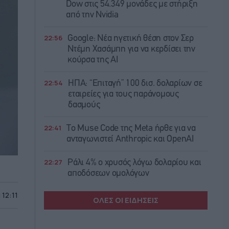
Dow στις 54.349 μονάδες με στήριξη
από την Nvidia
22:56
Google: Νέα ηγετική θέση στον Σερ
Ντέμη Χασάμπη για να κερδίσει την
κούρσα της ΑΙ
22:54
ΗΠΑ: “Επιταγή” 100 δισ. δολαρίων σε
εταιρείες για τους παράνομους
δασμούς
22:41
Το Muse Code της Meta ήρθε για να
ανταγωνιστεί Anthropic και OpenAI
22:27
Ράλι 4% ο χρυσός λόγω δολαρίου και
αποδόσεων ομολόγων
 12:11
ΟΛΕΣ ΟΙ ΕΙΔΗΣΕΙΣ