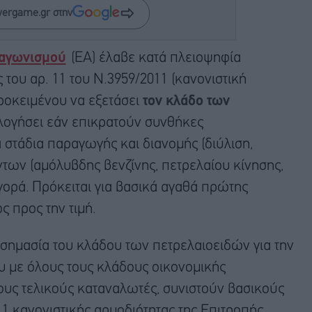
wergame.gr στην
ταγωνισμού
(ΕΑ) έλαβε κατά πλειοψηφία
 του αρ. 11 του Ν.3959/2011 (κανονιστική
προκειμένου να εξετάσει
τον κλάδο των
ολογήσει εάν επικρατούν συνθήκες
 στάδια παραγωγής και διανομής (διύλιση,
ντων (αμόλυβδης βενζίνης, πετρελαίου κίνησης,
γορά. Πρόκειται για βασικά αγαθά πρώτης
 προς την τιμή.
σημασία του κλάδου των πετρελαιοειδών για την
υ με όλους τους κλάδους οικονομικής
τους τελικούς καταναλωτές, συνιστούν βασικούς
11 κανονιστικής αρμοδιότητας της Επιτροπής