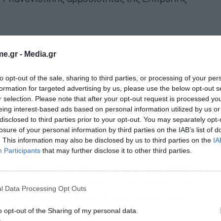
e.gr -
Media.gr
to opt-out of the sale, sharing to third parties, or processing of your per
formation for targeted advertising by us, please use the below opt-out s
r selection. Please note that after your opt-out request is processed y
eing interest-based ads based on personal information utilized by us or
disclosed to third parties prior to your opt-out. You may separately opt-
losure of your personal information by third parties on the IAB’s list of
. This information may also be disclosed by us to third parties on the
IA
Participants
that may further disclose it to other third parties.
ού, εφαρμόζοντας τους εθνικούς και ενωσιακούς
υστηματικά με τον κλάδο, με την έκδοση κατά
l Data Processing Opt Outs
νωμοδοτήσεων και Κανονιστικών Αποφάσεων:
o opt-out of the Sharing of my personal data.