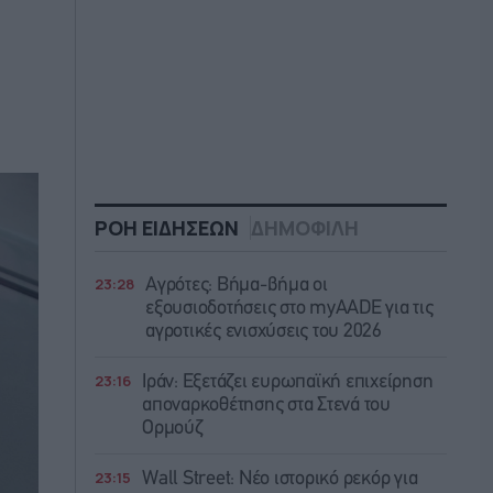
ΡΟΗ ΕΙΔΗΣΕΩΝ
ΔΗΜΟΦΙΛΗ
23:28
Αγρότες: Βήμα-βήμα οι
εξουσιοδοτήσεις στο myAADE για τις
αγροτικές ενισχύσεις του 2026
23:16
Ιράν: Eξετάζει ευρωπαϊκή επιχείρηση
αποναρκοθέτησης στα Στενά του
Ορμούζ
23:15
Wall Street: Νέο ιστορικό ρεκόρ για