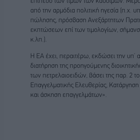
επίπεδο των τιμών των καυσίμων. Μέρ
από την αρμόδια πολιτική ηγεσία (π.χ.
πώλησης, πρόσβαση Ανεξάρτητων Πρατηρ
εκπτώσεων επί των τιμολογίων, σήμανση
κ.λπ.).
Η ΕΑ έχει, περαιτέρω, εκδώσει την υπ’ 
διατήρηση της προηγούμενης διοικητική
των πετρελαιοειδών, βάσει της παρ. 2 τ
Επαγγελματικής Ελευθερίας, Κατάργησ
και άσκηση επαγγελμάτων».