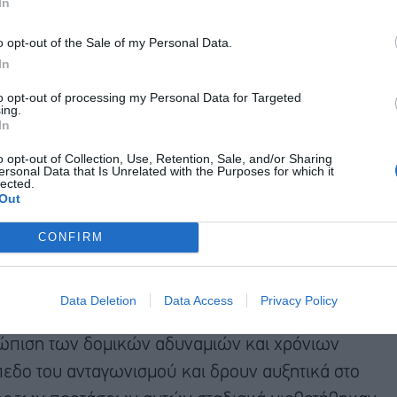
In
o opt-out of the Sale of my Personal Data.
In
to opt-out of processing my Personal Data for Targeted
ing.
In
o opt-out of Collection, Use, Retention, Sale, and/or Sharing
ersonal Data that Is Unrelated with the Purposes for which it
lected.
Out
ής της βάσει του άρθρου 5 του ν. 703/77, όπως
CONFIRM
 διερεύνησε πλήρως τον κλάδο των
ύλιση, χονδρική εμπορία, λιανική διάθεση) και
Data Deletion
Data Access
Privacy Policy
07 και 418/V/2008 την υιοθέτηση συγκεκριμένων
ετώπιση των δομικών αδυναμιών και χρόνιων
εδο του ανταγωνισμού και δρουν αυξητικά στο