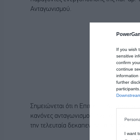
Ανταγωνισμού.
PowerGam
If you wish 
sensitive in
confirm you
continue se
information 
further disc
participants
Downstream 
Σημειώνεται ότι η Επιτροπή Ανταγωνισμ
κανόνες ανταγωνισμού, έχει ασχοληθεί σ
Persona
την τελευταία δεκαπενταετία σειράς Γ
I want t