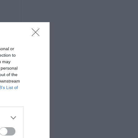
sonal or
ection to
ou may
 personal
out of the
 downstream
B’s List of