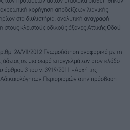
ος των προτάσεων αυτών σταδιακά υιοθετήθηκαν
 υποχρεωτική χορήγηση αποδείξεων λιανικής
ίων στα διυλιστήρια, αναλυτική αναγραφή
 στους κλειστούς οδικούς άξονες Αττικής Οδού
αριθμ. 26/VII/2012 Γνωμοδότηση αναφορικά με τη
ς άδειας σε μια σειρά επαγγελμάτων στον κλάδο
ου άρθρου 3 του ν. 3919/2011 «Αρχή της
η Αδικαιολόγητων Περιορισμών στην πρόσβαση