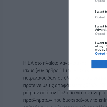
Opted 
I want t
Opted 
I want 
Advertis
Opted 
I want t
of my P
was col
Opted 
Η ΕΑ στο πλαίσιο κανονιστικής παρέμβασ
ίσχυε (νυν άρθρο 11 του ν. 3959/2011),
πετρελαιοειδών σε όλα του τα στάδια (δι
πρότεινε με τις αποφάσεις της 334/V/20
μέτρων από την Πολιτεία για την αντιμ
προβλημάτων που δυσχεραίνουν το επίπ