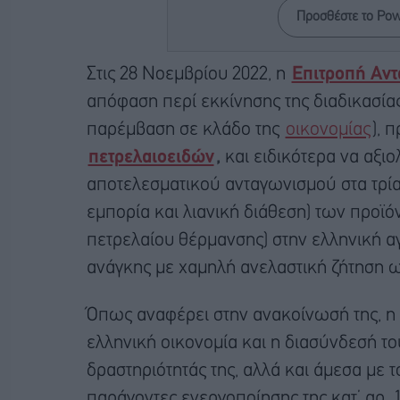
Προσθέστε το Po
Στις 28 Νοεμβρίου 2022, η
Επιτροπή Αν
απόφαση περί εκκίνησης της διαδικασίας
παρέμβαση σε κλάδο της
οικονομίας
), 
πετρελαιοειδών
,
και ειδικότερα να αξι
αποτελεσματικού ανταγωνισμού στα τρία
εμπορία και λιανική διάθεση) των προϊό
πετρελαίου θέρμανσης) στην ελληνική α
ανάγκης με χαμηλή ανελαστική ζήτηση ως
Όπως αναφέρει στην ανακοίνωσή της, η 
ελληνική οικονομία και η διασύνδεσή το
δραστηριότητάς της, αλλά και άμεσα με 
παράγοντες ενεργοποίησης της κατ’ αρ. 