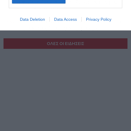
επικίνδυνη θαλάσσια ζώνη εξαιτίας του πολέμου
Ρωσίας – Ουκρανίας
Data Deletion
Data Access
Privacy Policy
08:59
Νέα σελίδα στις χρηματοδοτήσεις με την αναβάθμιση
της Ελληνικής Αναπτυξιακής Τράπεζας
ΟΛΕΣ ΟΙ ΕΙΔΗΣΕΙΣ