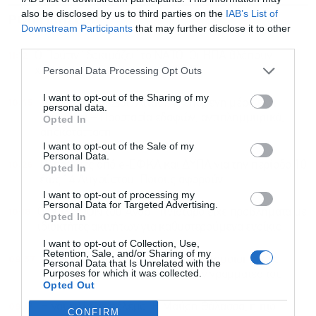
also be disclosed by us to third parties on the
IAB’s List of
ΡΟΗ ΕΙΔΗΣΕΩΝ
ΔΗΜΟΦΙΛΗ
Downstream Participants
that may further disclose it to other
third parties.
11:12
Ο Πούτιν “δοκιμάζει” το ΝΑΤΟ: Οι ΗΠΑ βλέπουν
χτύπημα ακόμα και “πριν το 2027”
Personal Data Processing Opt Outs
I want to opt-out of the Sharing of my
10:45
Πυρκαγιά στη Δυτ. Αττική: Η επόμενη μέρα έχει
personal data.
ξεκινήσει – Προστασία εδαφών, αντιπλημμυρικά,
Opted In
αποκατάσταση
I want to opt-out of the Sale of my
Personal Data.
10:26
Πληρωμές από e-ΕΦΚΑ και ΔΥΠΑ για την περίοδο 10
Opted In
έως 14 Αυγούστου: Ποιους αφορούν
I want to opt-out of processing my
Personal Data for Targeted Advertising.
10:18
Ο όμιλος ΙΟΝ του Ανδρ. Πινιατάρο είχε προβλήματα με
Opted In
ιδιοκτήτες ακινήτων για καθυστερούμενα ενοίκια
I want to opt-out of Collection, Use,
Retention, Sale, and/or Sharing of my
09:37
Νέες σκιές για τον Ινφαντίνο: Το πλουσιοπάροχο
Personal Data that Is Unrelated with the
Purposes for which it was collected.
μπόνους αποχώρησης σε πρώην γραμματέα του
Opted Out
09:17
Η ναυτιλία σε πόλεμο: Η Μαύρη Θάλασσα, η πιο
CONFIRM