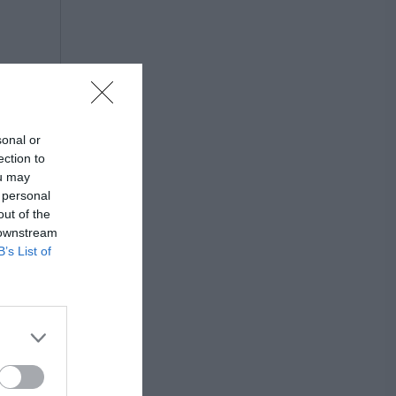
sonal or
ection to
ou may
 personal
out of the
 downstream
B’s List of