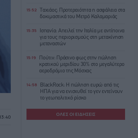
15:52
Ταχιάος: Προτεραιότητα η ασφάλεια στα
δοκιμαστικά του Μετρό Καλαμαριάς
15:35
Ισπανία: Απειλεί την Ιταλία με αντίποινα
για τους περιορισμούς στη μετακίνηση
μεταναστών
15:19
Πούτιν: Πράσινο φως στην πώληση
κρατικού μεριδίου 30% στο μεγαλύτερο
αεροδρόμιο της Μόσχας
14:58
BlackRock: Η πώληση ευρώ από τις
ΗΠΑ για να ενισχυθεί το γεν εντείνουν
το γεωπολιτικό ρίσκο
ΟΛΕΣ ΟΙ ΕΙΔΗΣΕΙΣ
 13:40