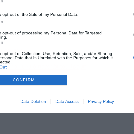
In
o opt-out of the Sale of my Personal Data.
In
to opt-out of processing my Personal Data for Targeted
ing.
In
ν φάρμακα
o opt-out of Collection, Use, Retention, Sale, and/or Sharing
ersonal Data that Is Unrelated with the Purposes for which it
lected.
από το κυνικό παιχνίδι του Τραμπ
Out
CONFIRM
Data Deletion
Data Access
Privacy Policy