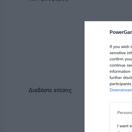
PowerGam
If you wish 
sensitive in
confirm you
continue se
information 
further disc
participants
Downstream 
Διαβάστε επίσης
Persona
I want t