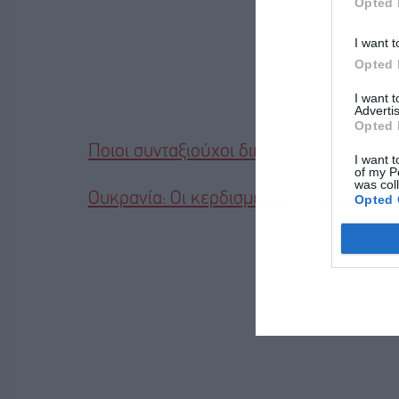
Opted 
I want t
Opted 
I want 
Advertis
Opted 
Ποιοι συνταξιούχοι δικαιούνται δωρεά
I want t
of my P
was col
Ουκρανία: Οι κερδισμένοι στην Ευρώπη 
Opted 