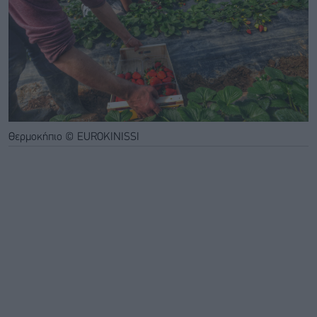
Θερμοκήπιο © EUROKINISSI