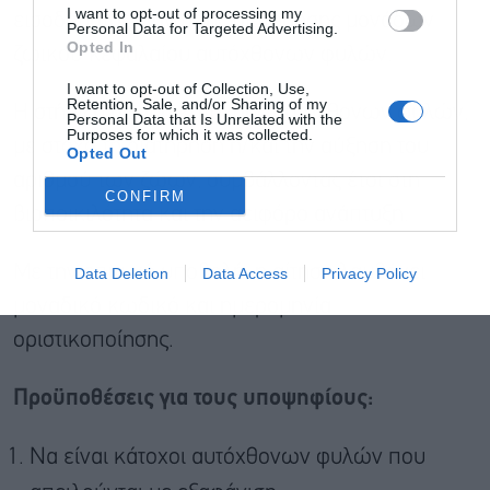
I want to opt-out of processing my
εισοδήματος, λόγω της διατήρησης μονάδων
Personal Data for Targeted Advertising.
Εγγραφή
Opted In
ζωικού κεφαλαίου αυτόχθονων φυλών.
I want to opt-out of Collection, Use,
Retention, Sale, and/or Sharing of my
Η στήριξη αφορά κατόχους αυτόχθονων φυλών,
Personal Data that Is Unrelated with the
Purposes for which it was collected.
με στόχο τη διατήρηση ή/και την αύξηση του
Opted Out
αριθμού των ζώων, συμβάλλοντας έτσι στη
CONFIRM
βιοποικιλότητα και την αειφόρο ανάπτυξη.
Με την επιτυχή υποβολή, η αίτηση λαμβάνει
Data Deletion
Data Access
Privacy Policy
μοναδικό κωδικό και ημερομηνία
οριστικοποίησης.
Προϋποθέσεις για τους υποψηφίους:
Να είναι κάτοχοι αυτόχθονων φυλών που