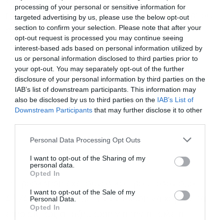
ενδιαφερόμενοι μπορούν να υποβάλλουν
processing of your personal or sensitive information for
ηλεκτρονικά τις αιτήσεις τους έως τις 20 Μαρτίου,
targeted advertising by us, please use the below opt-out
section to confirm your selection. Please note that after your
στο https://p2.dikaiomata.gr/M1019/.
opt-out request is processed you may continue seeing
interest-based ads based on personal information utilized by
us or personal information disclosed to third parties prior to
your opt-out. You may separately opt-out of the further
disclosure of your personal information by third parties on the
IAB’s list of downstream participants. This information may
also be disclosed by us to third parties on the
IAB’s List of
Downstream Participants
that may further disclose it to other
third parties.
Εγγραφή στο
newsletter
Personal Data Processing Opt Outs
I want to opt-out of the Sharing of my
personal data.
Opted In
Η πρόσκληση έχει συνολικό προϋπολογισμό
I want to opt-out of the Sale of my
47.247.080 ευρώ, με την ενίσχυση να χορηγείται
Personal Data.
Αποδέχομαι τους
όρους χρήσης
*
Opted In
ετησίως, ως αποζημίωση για την απώλεια
και την πολιτική απορρήτου