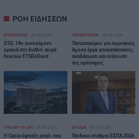
ΡΟΗ ΕΙΔΗΣΕΩΝ
ΕΠΙΧΕΙΡΗΣΕΙΣ
06.08.2026
GREEN POWER
06.08.2026
ΟΤΕ: 18η συνεχόμενη
Παπασταύρου για πυρκαγιές:
χρονιά στη διεθνή σειρά
Άμεσα έργα αποκατάστασης,
δεικτών FTSE4Good
αναδάσωση και ενίσχυση
της πρόληψης
THE ART OF LIFE
06.08.2026
ΕΛΛΑΔΑ
06.08.2026
Η Casio έφτιαξε ρολόι που
Παιδικοί σταθμοί ΕΣΠΑ 2026