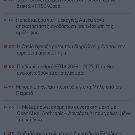
ΟΤΕ: 18η συνεχόμενη χρονιά στη διεθνή σειρά
δεικτών FTSE4Good
15:14
Παπασταύρου για πυρκαγιές: Άμεσα έργα
αποκατάστασης, αναδάσωση και ενίσχυση της
πρόληψης
15:03
Η Casio έφτιαξε ρολόι που διορθώνει μόνο του την
ώρα μετά από χτύπημα
15:02
Παιδικοί σταθμοί ΕΣΠΑ 2026 – 2027: Πότε θα
ανακοινωθούν τα αποτελέσματα
14:51
Minoan Lines: Έκπτωση 50% για τη Μήλο από τον
Πειραιά
14:45
Η Meta μπαίνει ακόμη πιο δυνατά στη μάχη με
OpenAI και Anthropic – Λανσάρει AI που γράφει μόνο
του κώδικα
14:33
Χατζηδάκης για ηλεκτρική διασύνδεση Ελλάδας –