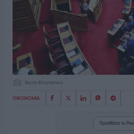
Βουλή © Eurokinissi
ΟΙΚΟΝΟΜΙΑ
Προσθέστε το Po