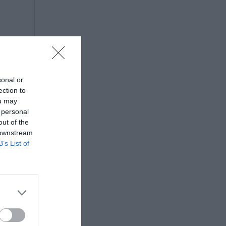
sonal or
ection to
ou may
 personal
out of the
 downstream
B’s List of