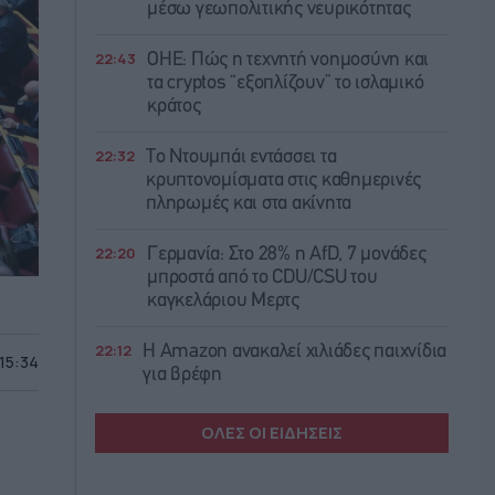
μέσω γεωπολιτικής νευρικότητας
22:43
ΟΗΕ: Πώς η τεχνητή νοημοσύνη και
τα cryptos “εξοπλίζουν” το ισλαμικό
κράτος
22:32
Το Ντουμπάι εντάσσει τα
κρυπτονομίσματα στις καθημερινές
πληρωμές και στα ακίνητα
22:20
Γερμανία: Στο 28% η AfD, 7 μονάδες
μπροστά από το CDU/CSU του
καγκελάριου Μερτς
22:12
Η Amazon ανακαλεί χιλιάδες παιχνίδια
 15:34
για βρέφη
ΟΛΕΣ ΟΙ ΕΙΔΗΣΕΙΣ