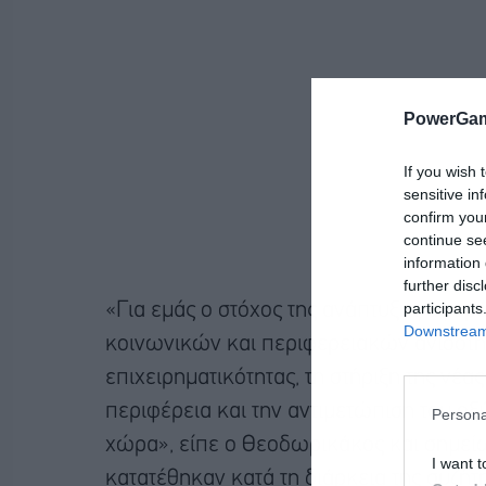
PowerGam
If you wish 
sensitive in
confirm you
continue se
information 
further disc
participants
«Για εμάς ο στόχος της ανάπτυξης αφορ
Downstream 
κοινωνικών και περιφερειακών ανισοτή
επιχειρηματικότητας, τη στήριξη της νέ
περιφέρεια και την αντιμετώπιση του ο
Persona
χώρα», είπε ο Θεοδωρικάκος και σημεί
I want t
κατατέθηκαν κατά τη διάρκεια της συζήτ