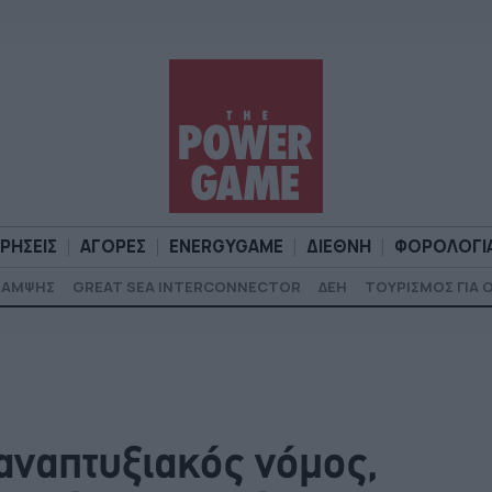
ΙΡΗΣΕΙΣ
ΑΓΟΡΕΣ
ENERGYGAME
ΔΙΕΘΝΗ
ΦΟΡΟΛΟΓΙ
ΚΑΜΨΗΣ
GREAT SEA INTERCONNECTOR
ΔΕΗ
ΤΟΥΡΙΣΜΟΣ ΓΙΑ 
Α
ΕΠΙΧΕΙΡΗΣΕΙΣ
ΑΓΟΡΕΣ
ENERGYGAME
ΔΙΕΘΝΗ
Φ
αναπτυξιακός νόμος,