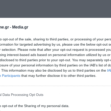
e.gr -
Media.gr
to opt-out of the sale, sharing to third parties, or processing of your per
formation for targeted advertising by us, please use the below opt-out s
r selection. Please note that after your opt-out request is processed y
eing interest-based ads based on personal information utilized by us or
disclosed to third parties prior to your opt-out. You may separately opt-
losure of your personal information by third parties on the IAB’s list of
. This information may also be disclosed by us to third parties on the
IA
ά όλη τη χώρα, αφορά την αναγκαία μείωση των
Participants
that may further disclose it to other third parties.
των, αφορά την ενίσχυση της
ας γενιάς, την παραμονή των νέων ανθρώπων στην
ξύτατου δημογραφικού προβλήματος που έχει η
l Data Processing Opt Outs
ωσε πως «οι δημιουργικές προτάσεις που
o opt-out of the Sharing of my personal data.
ησης του νέου αναπτυξιακού νόμου, θα