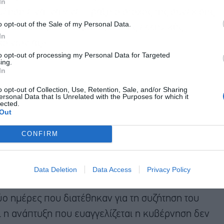
In
ύληση είναι να γίνει πράξη ο στόχος της συνέχισης
o opt-out of the Sale of my Personal Data.
αραγωγικού μετασχηματισμού της ελληνικής
In
κοινωνίας».
to opt-out of processing my Personal Data for Targeted
ing.
In
o opt-out of Collection, Use, Retention, Sale, and/or Sharing
ersonal Data that Is Unrelated with the Purposes for which it
lected.
Out
CONFIRM
Data Deletion
Data Access
Privacy Policy
δύο ημέρες που διατέθηκαν για τη συζήτηση του
ι η ανάπτυξη που ευαγγελίζεται η κυβέρνηση δεν