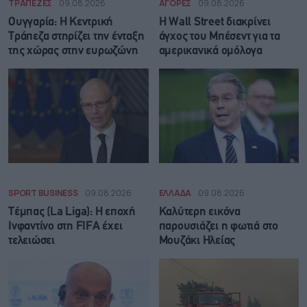
ΤΡΑΠΕΖΕΣ
09.08.2026
ΑΓΟΡΕΣ
09.08.2026
Ουγγαρία: Η Κεντρική
Η Wall Street διακρίνει
Τράπεζα στηρίζει την ένταξη
άγχος του Μπέσεντ για τα
της χώρας στην ευρωζώνη
αμερικανικά ομόλογα
SPORT BUSINESS
09.08.2026
ΕΛΛΑΔΑ
09.08.2026
Τέμπας (La Liga): Η εποχή
Καλύτερη εικόνα
Ινφαντίνο στη FIFA έχει
παρουσιάζει η φωτιά στο
τελειώσει
Μουζάκι Ηλείας