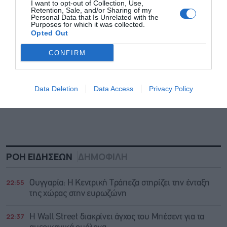
I want to opt-out of Collection, Use,
Retention, Sale, and/or Sharing of my
Personal Data that Is Unrelated with the
Purposes for which it was collected.
Opted Out
CONFIRM
Data Deletion
Data Access
Privacy Policy
ΡΟΗ ΕΙΔΗΣΕΩΝ
ΔΗΜΟΦΙΛΗ
22:55
Ουγγαρία: Η Κεντρική Τράπεζα στηρίζει την ένταξη
της χώρας στην ευρωζώνη
22:37
Η Wall Street διακρίνει άγχος του Μπέσεντ για τα