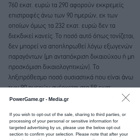
760 εκατ. ευρώ τα 290 αφορούν εκκρεμείς
επιστροφές άνω των 90 ημερών, εκ των
οποίων όμως τα 232 εκατ. ευρώ δεν τα
διεκδικεί κανείς. Το ποσό αυτό όπως τονίζεται,
δεν μπορεί να αποπληρωθεί λόγω εξωγενών
παραγόντων (μη ανταπόκριση δικαιούχου ή μη
προσκόμιση δικαιολογητικών). Το
ληξιπρόθεσμο ποσό ουσιαστικά που είναι άνω
των 90 ημερών ανέρχεται στα 58 εκατ.
ευρώ. Επίσης, υπάρχουν σε εκκρεμότητα
PowerGame.gr -
Media.gr
ακόμα 470 εκατ. ευρώ που δεν θεωρούνται
If you wish to opt-out of the sale, sharing to third parties, or
ληξιπρόθεσμες αφού δεν έχει παρέλθει το
processing of your personal or sensitive information for
targeted advertising by us, please use the below opt-out
διάστημα των 90 ημερών από την ημερομηνία
section to confirm your selection. Please note that after your
έκδοσης του Ατομικού Φύλλου Έκπτωσης