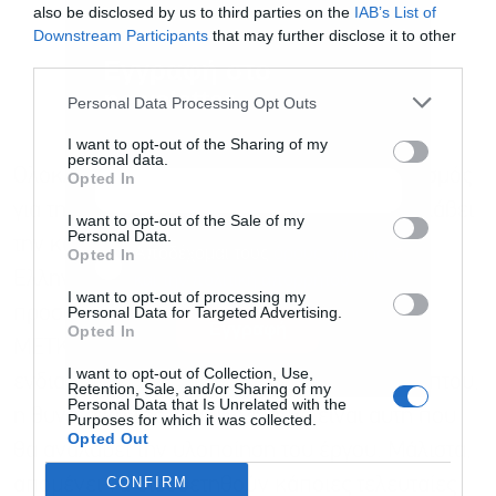
also be disclosed by us to third parties on the
IAB’s List of
Downstream Participants
that may further disclose it to other
third parties.
Εγγραφή στο
newsletter
Personal Data Processing Opt Outs
I want to opt-out of the Sharing of my
personal data.
Ολοκληρώθηκε προ ημερών και ο διαγωνισμός
Opted In
για την ανάδειξη του αναδόχου που θα αναλάβει
I want to opt-out of the Sale of my
Personal Data.
την κατασκευή του The Ellinikon Mall στο
Αποδέχομαι τους
όρους χρήσης
*
Opted In
Ελληνικό. Η ΤΕΡΝΑ υπέβαλε την καλύτερη
και την πολιτική απορρήτου
I want to opt-out of processing my
Personal Data for Targeted Advertising.
προσφορά, ξεπερνώντας την ΑΒΑΞ και τη
Εγγραφή
Opted In
ΜΕΤΚΑ, οι οποίες επίσης είχαν εκδηλώσει
I want to opt-out of Collection, Use,
ενδιαφέρον. Όλα δείχνουν ότι, εκτός απροόπτου,
Retention, Sale, and/or Sharing of my
Personal Data that Is Unrelated with the
η θυγατρική της ΓΕΚ ΤΕΡΝΑ θα είναι αυτή που
Purposes for which it was collected.
Opted Out
θα αναλάβει την υλοποίηση του έργου. Μάλιστα,
CONFIRM
απομένει να διευθετηθούν κάποιες τελευταίες