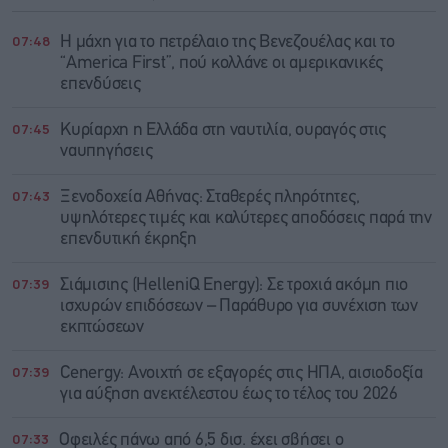
07:48
Η μάχη για το πετρέλαιο της Βενεζουέλας και το
“America First”, πού κολλάνε οι αμερικανικές
επενδύσεις
07:45
Κυρίαρχη η Ελλάδα στη ναυτιλία, ουραγός στις
ναυπηγήσεις
07:43
Ξενοδοχεία Αθήνας: Σταθερές πληρότητες,
υψηλότερες τιμές και καλύτερες αποδόσεις παρά την
επενδυτική έκρηξη
07:39
Σιάμισιης (HelleniQ Energy): Σε τροχιά ακόμη πιο
ισχυρών επιδόσεων – Παράθυρο για συνέχιση των
εκπτώσεων
07:39
Cenergy: Ανοιχτή σε εξαγορές στις ΗΠΑ, αισιοδοξία
για αύξηση ανεκτέλεστου έως το τέλος του 2026
07:33
Οφειλές πάνω από 6,5 δισ. έχει σβήσει ο