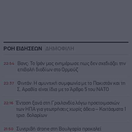
ΡΟΗ ΕΙΔΗΣΕΩΝ
ΔΗΜΟΦΙΛΗ
22:54
Βανς: Το Ιράν μας ενημέρωσε πως δεν σχεδιάζει την
επιβολή διοδίων στο Ορμούζ
22:37
Φιντάν: Η αμυντική συμφωνία με το Πακιστάν και τη
Σ. Αραβία είναι ίδια με τo Άρθρο 5 του ΝΑΤΟ
22:16
Ένταση ξανά στη Γροιλανδία λόγω προετοιμασιών
των ΗΠΑ για γεωτρήσεις χωρίς άδεια – Κοιτάσματα 1
τρισ. δολαρίων
21:50
Συντριβή drone στη Βουλγαρία προκαλεί