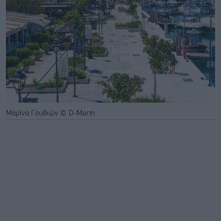
Μαρίνα Γουβιών © D-Marin