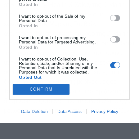
Opted In
of Sustainability, Health & Safety της D-Marin
Αποδέχομαι τους
όρους χρήσης
*
στην Ελλάδα, δήλωσε: «Η νέα ηλιακή
I want to opt-out of the Sale of my
και την πολιτική απορρήτου
Personal Data.
εγκατάσταση της Μαρίνας Γουβιών
Opted In
αντικατοπτρίζει τη συνεχή πρόοδο της D-Marin
Εγγραφή
I want to opt-out of processing my
Personal Data for Targeted Advertising.
στην πορεία απανθρακοποίησης και σηματοδοτεί
Opted In
την πρώτη ελληνική μαρίνα μας που παράγει
I want to opt-out of Collection, Use,
ανανεώσιμη ενέργεια επιτόπου. Το έργο
Retention, Sale, and/or Sharing of my
Personal Data that Is Unrelated with the
Purposes for which it was collected.
συμπληρώνει τα 5 MW ηλιακής ισχύος που
Opted Out
έχουν ήδη αναπτυχθεί στις μαρίνες μας σε
CONFIRM
Τουρκία, Κροατία και Ιταλία, υποστηρίζοντας τη
δέσμευσή μας στο SBTi και τη φιλοδοξία μας για
μείωση των εκπομπών κατά 42% έως το 2030».
Data Deletion
Data Access
Privacy Policy