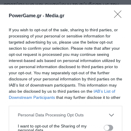
αποτύπωμα και ενισχύουν τη σύνδεση με την
τοπική κοινότητα.
PowerGame.gr -
Media.gr
Στο πλαίσιο της ευρύτερης αναβάθμισης, η
If you wish to opt-out of the sale, sharing to third parties, or
processing of your personal or sensitive information for
Μαρίνα Γουβιών ολοκλήρωσε επίσης την πρώτη
targeted advertising by us, please use the below opt-out
επιτόπια εγκατάσταση ηλιακής ενέργειας,
section to confirm your selection. Please note that after your
opt-out request is processed you may continue seeing
σηματοδοτώντας το πρώτο τέτοιο έργο της D-
interest-based ads based on personal information utilized by
Marin στην Ελλάδα. Το φωτοβολταϊκό σύστημα
us or personal information disclosed to third parties prior to
your opt-out. You may separately opt-out of the further
ισχύος 100 kWp αναμένεται να παράγει περίπου
disclosure of your personal information by third parties on the
167 MWh καθαρής ηλεκτρικής ενέργειας
IAB’s list of downstream participants. This information may
also be disclosed by us to third parties on the
IAB’s List of
ετησίως, καλύπτοντας περίπου το 20% των
Εγγραφή στο
Downstream Participants
that may further disclose it to other
newsletter
λειτουργικών αναγκών της μαρίνας σε ηλεκτρική
third parties.
ενέργεια.
Personal Data Processing Opt Outs
I want to opt-out of the Sharing of my
Από την πλευρά της η Κορίνα Κωστακάκη, Head
personal data.